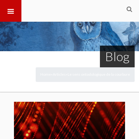
Blog
Home
Articles
Le sens ontodologique de la courbure
>
>