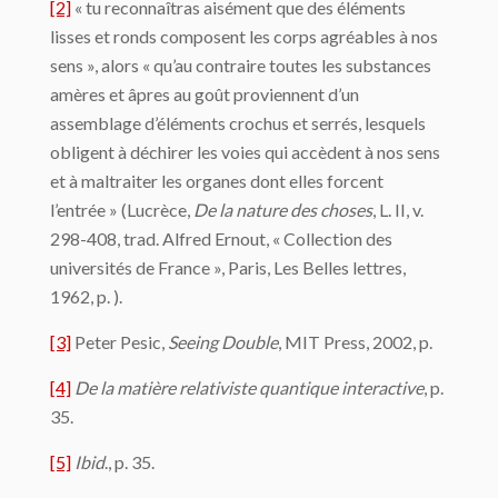
[2]
« tu reconnaîtras aisément que des éléments
lisses et ronds composent les corps agréables à nos
sens », alors « qu’au contraire toutes les substances
amères et âpres au goût proviennent d’un
assemblage d’éléments crochus et serrés, lesquels
obligent à déchirer les voies qui accèdent à nos sens
et à maltraiter les organes dont elles forcent
l’entrée » (Lucrèce,
De la nature des choses
, L. II, v.
298-408, trad. Alfred Ernout, « Collection des
universités de France », Paris, Les Belles lettres,
1962, p. ).
[3]
Peter Pesic,
Seeing Double
, MIT Press, 2002, p.
[4]
De la matière relativiste quantique interactive
, p.
35.
[5]
Ibid
., p. 35.