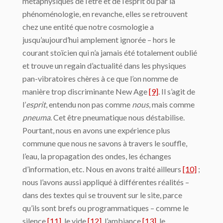
métaphysiques de l’être et de l’esprit ou par la
phénoménologie, en revanche, elles se retrouvent
chez une entité que notre cosmologie a
jusqu’aujourd’hui amplement ignorée – hors le
courant stoïcien qui n’a jamais été totalement oublié
et trouve un regain d’actualité dans les physiques
pan-vibratoires chères à ce que l’on nomme de
manière trop discriminante New Age
[9]
. Il s’agit de
l’
esprit
, entendu non pas comme
nous
, mais comme
pneuma
. Cet être pneumatique nous déstabilise.
Pourtant, nous en avons une expérience plus
commune que nous ne savons à travers le souffle,
l’eau, la propagation des ondes, les échanges
d’information, etc. Nous en avons traité ailleurs
[10]
;
nous l’avons aussi appliqué à différentes réalités –
dans des textes qui se trouvent sur le site, parce
qu’ils sont brefs ou programmatiques – comme le
silence
[11]
, le vide
[12]
, l’ambiance
[13]
, le