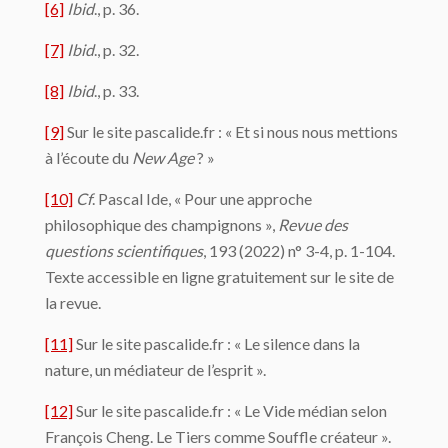
[6]
Ibid
., p. 36.
[7]
Ibid
., p. 32.
[8]
Ibid
., p. 33.
[9]
Sur le site pascalide.fr : « Et si nous nous mettions
à l’écoute du
New Age
? »
[10]
Cf
. Pascal Ide, « Pour une approche
philosophique des champignons »,
Revue des
questions scientifiques
, 193 (2022) n° 3-4, p. 1-104.
Texte accessible en ligne gratuitement sur le site de
la revue.
[11]
Sur le site pascalide.fr : « Le silence dans la
nature, un médiateur de l’esprit ».
[12]
Sur le site pascalide.fr : « Le Vide médian selon
François Cheng. Le Tiers comme Souffle créateur ».