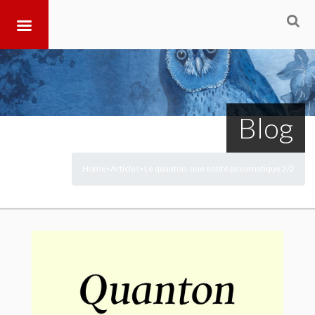
Blog
Home
Articles
Le quanton, une entité pneumatique 2/2
>
>