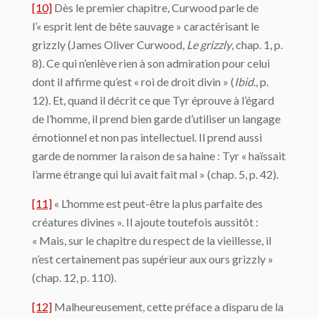
[10]
Dès le premier chapitre, Curwood parle de
l’« esprit lent de bête sauvage » caractérisant le
grizzly (James Oliver Curwood,
Le grizzly
, chap. 1, p.
8). Ce qui n’enlève rien à son admiration pour celui
dont il affirme qu’est « roi de droit divin » (
Ibid
., p.
12). Et, quand il décrit ce que Tyr éprouve à l’égard
de l’homme, il prend bien garde d’utiliser un langage
émotionnel et non pas intellectuel. Il prend aussi
garde de nommer la raison de sa haine : Tyr « haïssait
l’arme étrange qui lui avait fait mal » (chap. 5, p. 42).
[11]
« L’homme est peut-être la plus parfaite des
créatures divines ». Il ajoute toutefois aussitôt :
« Mais, sur le chapitre du respect de la vieillesse, il
n’est certainement pas supérieur aux ours grizzly »
(chap. 12, p. 110).
[12]
Malheureusement, cette préface a disparu de la