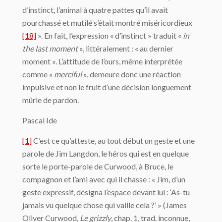
d’instinct, l’animal à quatre pattes qu’il avait
pourchassé et mutilé s’était montré miséricordieux
[18]
». En fait, l’expression « d’instinct » traduit «
in
the last moment
», littéralement : « au dernier
moment ». L’attitude de l’ours, même interprétée
comme «
merciful
», demeure donc une réaction
impulsive et non le fruit d’une décision longuement
mûrie de pardon.
Pascal Ide
[1]
C’est ce qu’atteste, au tout début un geste et une
parole de Jim Langdon, le héros qui est en quelque
sorte le porte-parole de Curwood, à Bruce, le
compagnon et l’ami avec qui il chasse : « Jim, d’un
geste expressif, désigna l’espace devant lui : ‘As-tu
jamais vu quelque chose qui vaille cela ?’ » (James
Oliver Curwood,
Le grizzly
, chap. 1, trad. inconnue,