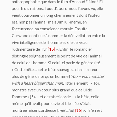
anthropophobe que dans le film d’Annaud ? Non ! Et
pour trois raisons. Tout d’abord, nous l’avons vu, elle
vient couronner un long cheminement dont l’auteur
est, non pas l’animal, mais Jim lui-même, en
l’occurrence, sa conscience morale. Ensuite,
Curwood continue à nommer la dénivellation entre la
vive intelligence de l’homme et « le cerveau
rudimentaire de Tyr
[15]
». Enfin, le romancier
distingue soigneusement le point de vue de l’animal
de celui de l’homme. Si celui-ci parle de générosité –
« Cette bête… cette bête sauvage a dans le cœur
plus de générosité qu’un homme [
You – you monster
with a heart bigger than man
, littéralement : « Toi,
monstre avec un cœur plus grand que celui de
l’homme »] ! » – et de miséricorde – « la bête, celle
même qu’il avait poursuivie et blessée, s’était
montrée miséricordieuse [
merciful
]
[16]
», il n’en est
pas de même de celui-là. Le grizzly, explique