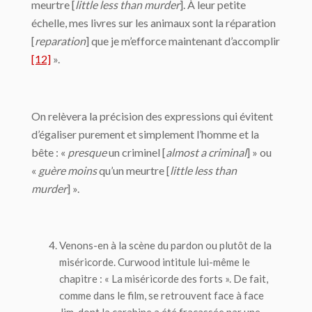
meurtre [
little less than murder
]. À leur petite
échelle, mes livres sur les animaux sont la réparation
[
reparation
] que je m’efforce maintenant d’accomplir
[12]
».
On relèvera la précision des expressions qui évitent
d’égaliser purement et simplement l’homme et la
bête : «
presque
un criminel [
almost a criminal
] » ou
«
guère moins
qu’un meurtre [
little less than
murder
] ».
Venons-en à la scène du pardon ou plutôt de la
miséricorde. Curwood intitule lui-même le
chapitre : « La miséricorde des forts ». De fait,
comme dans le film, se retrouvent face à face