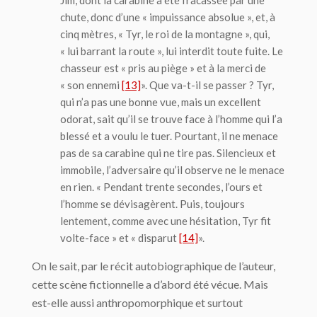
Jim, dont la carabine a été fracassée par une
chute, donc d’une « impuissance absolue », et, à
cinq mètres, « Tyr, le roi de la montagne », qui,
« lui barrant la route », lui interdit toute fuite. Le
chasseur est « pris au piège » et à la merci de
« son ennemi
[13]
». Que va-t-il se passer ? Tyr,
qui n’a pas une bonne vue, mais un excellent
odorat, sait qu’il se trouve face à l’homme qui l’a
blessé et a voulu le tuer. Pourtant, il ne menace
pas de sa carabine qui ne tire pas. Silencieux et
immobile, l’adversaire qu’il observe ne le menace
en rien. « Pendant trente secondes, l’ours et
l’homme se dévisagèrent. Puis, toujours
lentement, comme avec une hésitation, Tyr fit
volte-face » et « disparut
[14]
».
On le sait, par le récit autobiographique de l’auteur,
cette scène fictionnelle a d’abord été vécue. Mais
est-elle aussi anthropomorphique et surtout