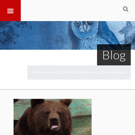
Blog
Home
Art
Le Grizzly de Curwood versus L’Ours d’Annaud
>
>