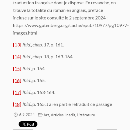
traduction française dont je dispose. En revanche, on
trouve la totalité du roman en anglais, préface
incluse sur le site consulté le 2 septembre 2024 :
https://www.gutenberg.org/cache/epub/10977/pg10977-
images.html
[13]
Ibid
., chap. 17, p. 161.
[14]
Ibid
., chap. 18, p. 163-164.
[15]
Ibid
., p. 164.
[16]
Ibid
., p. 165.
[17]
Ibid
., p. 163-164.
[18]
Ibid
., p. 165. J’ai en partie retraduit ce passage
,
,
,
6.9.2024
Art
Articles
Inédit
Littérature