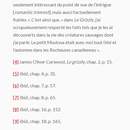
seulement intéressant du point de vue de l’intrigue
[
romantic interest
], mais aussi factuellement
fiables ». C’est ainsi que, « dans
Le Grizzly
, j’ai
scrupuleusement respecté les faits tels que je les ai
découverts dans la vie des créatures sauvages dont
j’ai parlé. Le petit Muskwa était avec moi tout l’été et
l’automne dans les Rocheuses canadiennes ».
[4]
James Oliver Curwood,
Le grizzly
, chap. 2, p. 15.
[5]
Ibid
., chap. 4, p. 31.
[6]
Ibid
., chap. 7, p. 57.
[7]
Ibid
., chap. 8, p. 65.
[8]
Ibid
., chap. 16, p. 152.
[9]
Ibid
., chap. 18, p. 165.