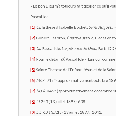
« Le bon Dieu m’a toujours fait désirer ce qu’il v
Pascal Ide
[1]
Cf
. la thèse d’Isabelle Bochet,
Saint Augustin e
[2]
Gilbert Cesbron,
Briser la statue.
Pièces en tro
[3]
Cf
. Pascal Ide,
L’espérance de Dieu
, Paris, DD
[4]
Pour le détail,
cf
. Pascal Ide, « L’amour comme
[5]
Sainte Thérèse de l’Enfant-Jésus et de la Sain
[6]
Ms A
, 71 r° (approximativement octobre 1895)
[7]
Ms A
, 84 v° (approximativement décembre 1
[8]
LT
253 (13 juillet 1897), 608.
[9]
DE
,
CJ
13.7.15 (13 juillet 1897), 1041.