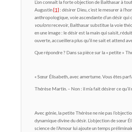
L’on connaît la forte objection de Balthasar à to
Augustin
[1]
: désirer Dieu, c’est le mesurer à l’hom
anthropologique, voie ascendante d’un désir qui cou
voulons
recevoir, Balthasar substitue la voie thé
en une image : le désir est la main qui saisit, rédu
ouverte, accueillera plus qu’il ne sait et attend a
Que répondre ? Dans sa pièce sur la « petite » Th
« Sœur Élisabeth, avec amertume. Vous êtes parfai
Thérèse Martin. – Non : il m’a fait désirer ce qu’i
Avec génie, la petite Thérèse ne nie pas l’objectio
dynamique divine du désir. L’objection de sœur Éli
science de l’Amour lui ajoute un temps préliminair