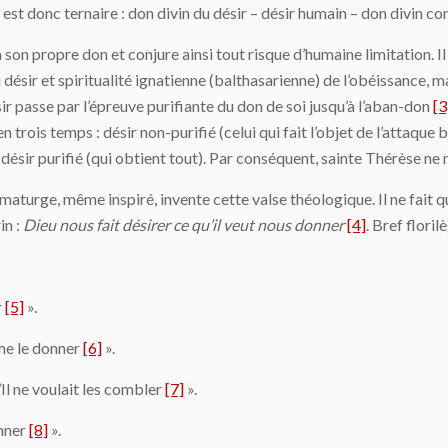
est donc ternaire : don divin du désir – désir humain – don divin com
à son propre don et conjure ainsi tout risque d’humaine limitation. Il
désir et spiritualité ignatienne (balthasarienne) de l’obéissance, ma
ir passe par l’épreuve purifiante du don de soi jusqu’à l’aban-don
[3
en trois temps : désir non-purifié (celui qui fait l’objet de l’atta
ésir purifié (qui obtient tout). Par conséquent, sainte Thérèse ne ni
amaturge, même inspiré, invente cette valse théologique. Il ne fait q
in :
Dieu nous fait désirer ce qu’il veut nous donner
[4]
. Bref florilè
r
[5]
».
 me le donner
[6]
».
s’Il ne voulait les combler
[7]
».
onner
[8]
».