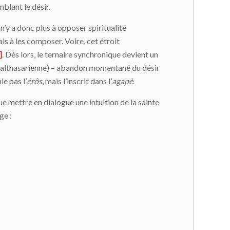
blant le désir.
 n’y a donc plus à opposer spiritualité
is à les composer. Voire, cet étroit
]
. Dès lors, le ternaire synchronique devient un
que balthasarienne) – abandon momentané du désir
e pas l’
érôs
, mais l’inscrit dans l’
agapè
.
ue mettre en dialogue une intuition de la sainte
ge :