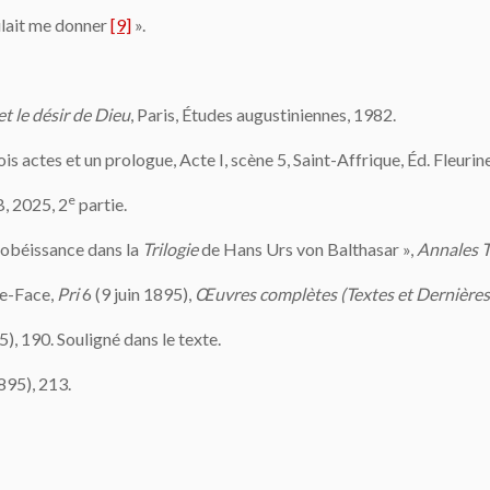
oulait me donner
[9]
».
t le désir de Dieu
, Paris, Études augustiniennes, 1982.
is actes et un prologue, Acte I, scène 5, Saint-Affrique, Éd. Fleurine
e
B, 2025, 2
partie.
 obéissance dans la
Trilogie
de Hans Urs von Balthasar »,
Annales T
te-Face,
Pri
6 (9 juin 1895),
Œuvres complètes (Textes et Dernières
, 190. Souligné dans le texte.
895), 213.