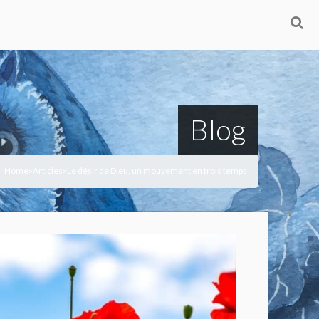
Blog
Home
Articles
Le désir de Dieu, un mouvement en trois temps
>
>