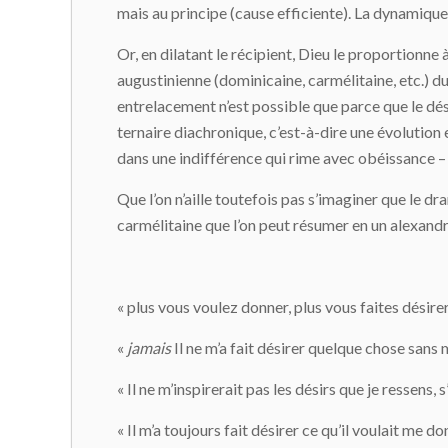
mais au principe (cause efficiente). La dynamique 
Or, en dilatant le récipient, Dieu le proportionne 
augustinienne (dominicaine, carmélitaine, etc.) du 
entrelacement n’est possible que parce que le dés
ternaire diachronique, c’est-à-dire une évolution 
dans une indifférence qui rime avec obéissance – d
Que l’on n’aille toutefois pas s’imaginer que le dr
carmélitaine que l’on peut résumer en un alexandr
« plus vous voulez donner, plus vous faites désire
«
jamais
Il ne m’a fait désirer quelque chose sans
« Il ne m’inspirerait pas les désirs que je ressens, 
« Il m’a toujours fait désirer ce qu’il voulait me d