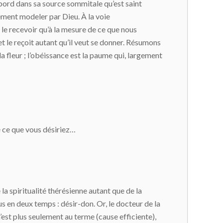
ord dans sa source sommitale qu’est saint
vement modeler par Dieu. À la voie
e le recevoir qu’à la mesure de ce que nous
t le reçoit autant qu’il veut se donner. Résumons
 la fleur ; l’obéissance est la paume qui, largement
é ce que vous désiriez…
 la spiritualité thérésienne autant que de la
s en deux temps : désir-don. Or, le docteur de la
n’est plus seulement au terme (cause efficiente),