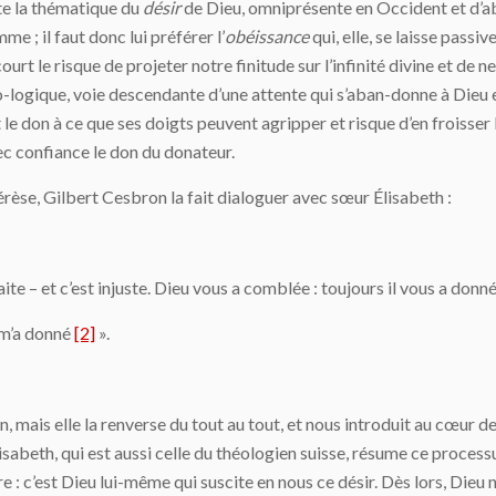
ute la thématique du
désir
de Dieu, omniprésente en Occident et d’ab
me ; il faut donc lui préférer l’
obéissance
qui, elle, se laisse passi
rt le risque de projeter notre finitude sur l’infinité divine et de n
o-logique, voie descendante d’une attente qui s’aban-donne à Dieu e
it le don à ce que ses doigts peuvent agripper et risque d’en froisser
vec confiance le don du donateur.
érèse, Gilbert Cesbron la fait dialoguer avec sœur Élisabeth :
te – et c’est injuste. Dieu vous a comblée : toujours il vous a donn
l m’a donné
[2]
».
n, mais elle la renverse du tout au tout, et nous introduit au cœur de
sabeth, qui est aussi celle du théologien suisse, résume ce processu
e : c’est Dieu lui-même qui suscite en nous ce désir. Dès lors, Dieu 