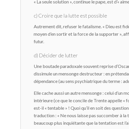
« La seule solution », continue le pape, est d’« 
c) Croire que la lutte est possible
Autrement dit, refuser le fatalisme. « Dieu est fid
moyen d’en sortir et la force de la supporter », 
futur.
d) Décider de lutter
Une boutade paradoxale souvent reprise d’Oscar W
dissimule un mensonge destructeur : en prétendant
dépendance (au sens psychiatrique du terme : add
Elle cache aussi un autre mensonge : celui d’un mo
intérieure (ce que le concile de Trente appelle « f
est-il « tentable » ! Quoi qu’il en soit des questi
traduction : « Ne nous laisse pas succomber à la te
beaucoup plus inquiétante que la tentation est l’