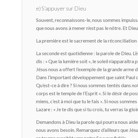
e) S’appuyer sur Dieu
Souvent, reconnaissons-le, nous sommes impuissant
que nous avons à mener n’est pas le nôtre. Et Di
La première est le sacrement de la réconciliation
La seconde est quotidienne : la parole de Dieu. L’éc
dis : « Que la lumière soit », le soleil n’apparaîtra
Jésus nous a offert l’exemple de la grande arme d
Dans l’important développement que saint Paul cons
Qu’est-ce à dire ? Si nous sommes tentés dans not
corps est le temple de l’Esprit ». Si le désir de po
miens, c’est à moi que tu le fais ». Si nous somme
Lazare : « Je te dis que si tu crois, tu verras la glo
Demandons à Dieu la parole qui pourra nous aid
nous avons besoin. Remarquez d’ailleurs que Jésus 
se tourne aussitôt vers notre Sauveur fidèle.