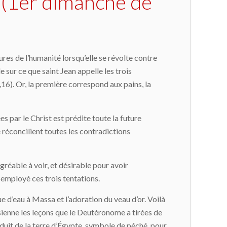
n (1er dimanche de
ures de l’humanité lorsqu’elle se révolte contre
de sur ce que saint Jean appelle les trois
2,16). Or, la première correspond aux pains, la
es par le Christ est prédite toute la future
e réconcilient toutes les contradictions
agréable à voir, et désirable pour avoir
a employé ces trois tentations.
e d’eau à Massa et l’adoration du veau d’or. Voilà
sienne les leçons que le Deutéronome a tirées de
duit de la terre d’Égypte, symbole de péché, pour