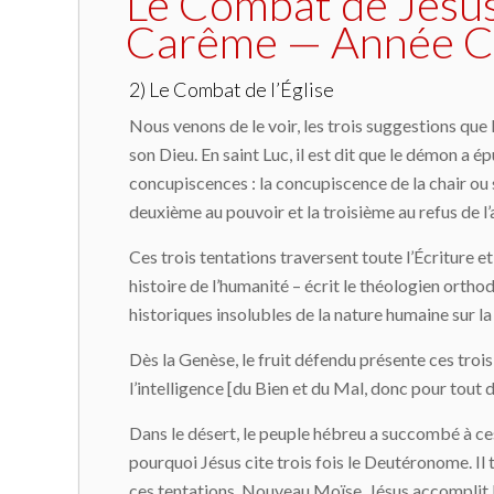
Le Combat de Jésus,
Carême — Année C,
2) Le Combat de l’Église
Nous venons de le voir, les trois suggestions que 
son Dieu. En saint Luc, il est dit que le démon a ép
concupiscences : la concupiscence de la chair ou s
deuxième au pouvoir et la troisième au refus de l’
Ces trois tentations traversent toute l’Écriture 
histoire de l’humanité – écrit le théologien ortho
historiques insolubles de la nature humaine sur la
Dès la Genèse, le fruit défendu présente ces trois 
l’intelligence [du Bien et du Mal, donc pour tout 
Dans le désert, le peuple hébreu a succombé à ces 
pourquoi Jésus cite trois fois le Deutéronome. Il
ces tentations. Nouveau Moïse, Jésus accomplit l