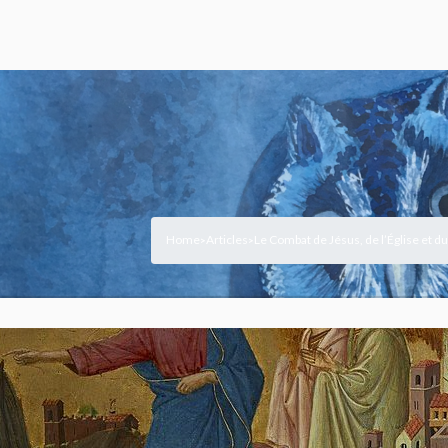
Home
Articles
Le Combat de Jésus, de l’Église et 
>
>