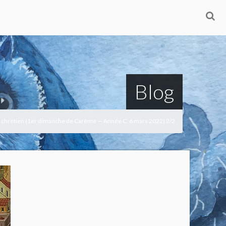
Blog
du chrétien (1er dimanche de Carême — Année C, 6 mars 2022) 2/2