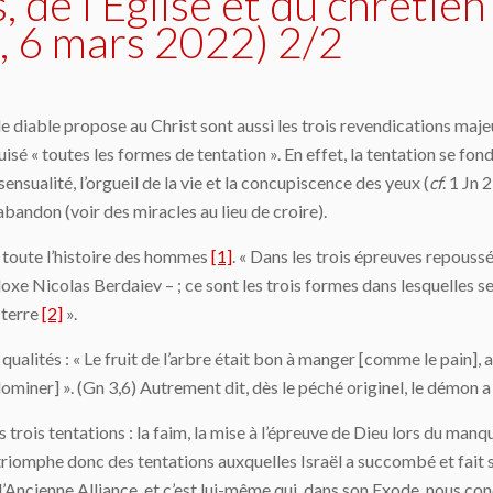
 de l’Église et du chrétie
 6 mars 2022) 2/2
le diable propose au Christ sont aussi les trois revendications maje
uisé « toutes les formes de tentation ». En effet, la tentation se fon
ensualité, l’orgueil de la vie et la concupiscence des yeux (
cf
. 1 Jn 
abandon (voir des miracles au lieu de croire).
et toute l’histoire des hommes
[1]
. « Dans les trois épreuves repoussé
doxe Nicolas Berdaiev – ; ce sont les trois formes dans lesquelles s
 terre
[2]
».
qualités : « Le fruit de l’arbre était bon à manger [comme le pain], 
dominer] ». (Gn 3,6) Autrement dit, dès le péché originel, le démon 
trois tentations : la faim, la mise à l’épreuve de Dieu lors du manqu
 triomphe donc des tentations auxquelles Israël a succombé et fait 
’Ancienne Alliance, et c’est lui-même qui, dans son Exode, nous con