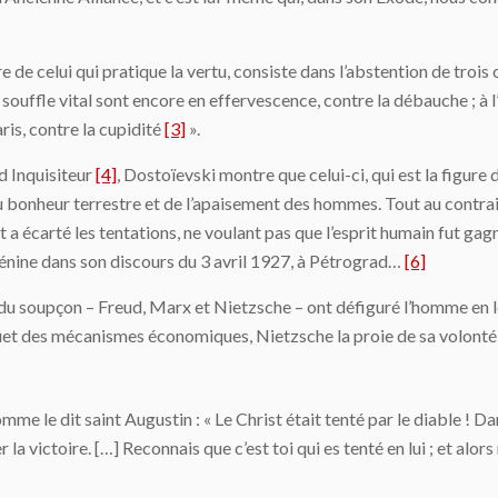
e de celui qui pratique la vertu, consiste dans l’abstention de trois 
souffle vital sont encore en effervescence, contre la débauche ; à l’
taris, contre la cupidité
[3]
».
d Inquisiteur
[4]
, Dostoïevski montre que celui-ci, qui est la figure 
 du bonheur terrestre et de l’apaisement des hommes. Tout au contrair
 a écarté les tentations, ne voulant pas que l’esprit humain fut gagn
e Lénine dans son discours du 3 avril 1927, à Pétrograd…
[6]
s du soupçon – Freud, Marx et Nietzsche – ont défiguré l’homme en l
 jouet des mécanismes économiques, Nietzsche la proie de sa volont
e le dit saint Augustin : « Le Christ était tenté par le diable ! Dans
r la victoire. […] Reconnais que c’est toi qui es tenté en lui ; et alor