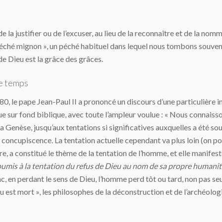
 de la justifier ou de l’excuser, au lieu de la reconnaître et de la 
 « péché mignon », un péché habituel dans lequel nous tombons souve
de Dieu est la grâce des grâces.
re temps
80, le pape Jean-Paul II a prononcé un discours d’une particulière
que sur fond biblique, avec toute l’ampleur voulue : « Nous connaiss
a Genèse, jusqu’aux tentations si significatives auxquelles a été s
e concupiscence. La tentation actuelle cependant va plus loin (on po
stoire, a constitué le thème de la tentation de l’homme, et elle mani
mis à la tentation du refus de Dieu au nom de sa propre humanit
c, en perdant le sens de Dieu, l’homme perd tôt ou tard, non pas se
ieu est mort », les philosophes de la déconstruction et de l’archéolo