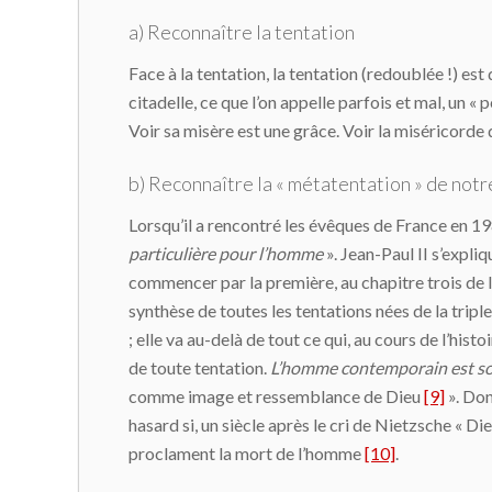
a) Reconnaître la tentation
Face à la tentation, la tentation (redoublée !) est
citadelle, ce que l’on appelle parfois et mal, un
Voir sa misère est une grâce. Voir la miséricorde 
b) Reconnaître la « métatentation » de not
Lorsqu’il a rencontré les évêques de France en 19
particulière pour l’homme
». Jean-Paul II s’expli
commencer par la première, au chapitre trois de l
synthèse de toutes les tentations nées de la tripl
; elle va au-delà de tout ce qui, au cours de l’hi
de toute tentation.
L’homme contemporain est sou
comme image et ressemblance de Dieu
[9]
». Don
hasard si, un siècle après le cri de Nietzsche « D
proclament la mort de l’homme
[10]
.