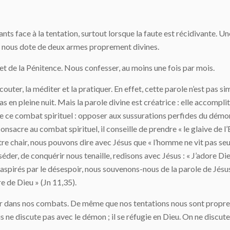
s face à la tentation, surtout lorsque la faute est récidivante. U
eu nous dote de deux armes proprement divines.
 et de la Pénitence. Nous confesser, au moins une fois par mois.
outer, la méditer et la pratiquer. En effet, cette parole n’est pas si
 pas en pleine nuit. Mais la parole divine est créatrice : elle accomplit
e ce combat spirituel : opposer aux sussurations perfides du démon 
acre au combat spirituel, il conseille de prendre « le glaive de l’Es
re chair, nous pouvons dire avec Jésus que « l’homme ne vit pas seu
sséder, de conquérir nous tenaille, redisons avec Jésus : « J’adore Dieu
s aspirés par le désespoir, nous souvenons-nous de la parole de Jés
ire de Dieu » (Jn 11,35).
er dans nos combats. De même que nos tentations nous sont propre
ne discute pas avec le démon ; il se réfugie en Dieu. On ne discute p