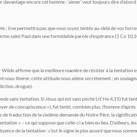
aimer davantage encore cet homme : ‘aimer’ veut toujours dire d’abor
èle ; il ne permettra pas que vous soyez tentés au-delà de vos forces 
affirme saint Paul dans une formidable parole d’espérance (1 Co 10
ilde affirme que la meilleure manière de résister à la tentation 
 nous libérer, cette attitude nous aliène secrètement ; en soulagean
iction, drogue).
nde sans tentation. Si Jésus qui est sans péché (
cf
. He 4,15) fut ten
oyer de concupiscence »), fut tenté, combien plus, l’homme d’après la
ons de traduction de la sixième demande du Notre Père, la significati
ntation » – ce qui suppose que celle-ci a bien eu lieu. D’ailleurs, le
absence de la tentation : c’est le signe le plus assuré que nous so