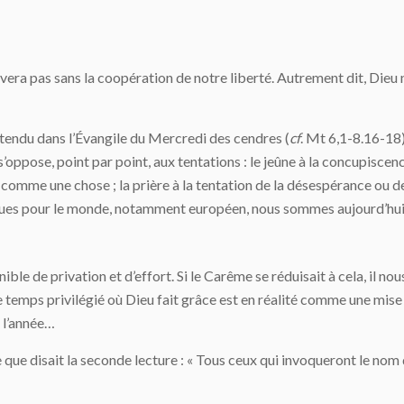
uvera pas sans la coopération de notre liberté. Autrement dit, Dieu 
tendu dans l’Évangile du Mercredi des cendres (
cf
. Mt 6,1-8.16-18)
ppose, point par point, aux tentations : le jeûne à la concupiscence
 comme une chose ; la prière à la tentation de la désespérance ou de
ues pour le monde, notamment européen, nous sommes aujourd’hui 
le de privation et d’effort. Si le Carême se réduisait à cela, il nou
ce temps privilégié où Dieu fait grâce est en réalité comme une mis
 l’année…
 que disait la seconde lecture : « Tous ceux qui invoqueront le nom