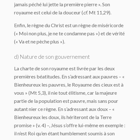
jamais péché lui jette la première pierre ». Son
royaume est celui de la douceur (
cf
. Mt 11,29).
Enfin, le règne du Christ est un règne de miséricorde
(« Moi non plus, je ne te condamne pas ») et de vérité
(« Va et ne pèche plus »).
d) Nature de son gouvernement
La charte de son royaume est livrée par les deux
premières béatitudes. En s’adressant aux pauvres – «
Bienheureux les pauvres, le Royaume des cieux est à
vous » (Mt 5,3), il nie tout élitisme, car la majeure
partie de la population est pauvre, mais sans pour
autant nier ce règne. En s’adressant aux doux – «
Bienheureux les doux, ils hériteront de la Terre
promise » (v. 4) –, Jésus s’offre lui-même en exemple :
il n’est Roi qu’en étant humblement soumis à son