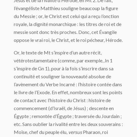
Jésus et de la rivalité d’Hérode, en Mt 2. De fait,
l’évangéliste Matthieu souligne beaucoup la figure
du Messie ; or, le Christ est celui qui a reçu l’onction
royale, la dignité monarchique : les titres de roi et de
messie sont donc très proches. Donc, cet Évangile
oppose le vrai roi, le Christ, et le roi pécheur, Hérode.
Or, le texte de Mt s’inspire d’un autre récit,
vétérotestamentaire (comme, par exemple, Jn 1
s’inspire de Gn 1), pour à la fois s’inscrire dans sa
continuité et souligner la nouveauté absolue de
l’avènement du Verbe Incarné : l’histoire contée dans
le livre de l’Exode. En effet, nombreux sont les points
de contact avec l’histoire du Christ : histoire de
commencement (d’Israël, de Jésus) ; descente en
Égypte ; remontée d’Égypte ; traversée du Jourdain ;
etc. Sans oublier la rivalité entre les deux souverains :
Moïse, chef du peuple élu,
versus
Pharaon, roi