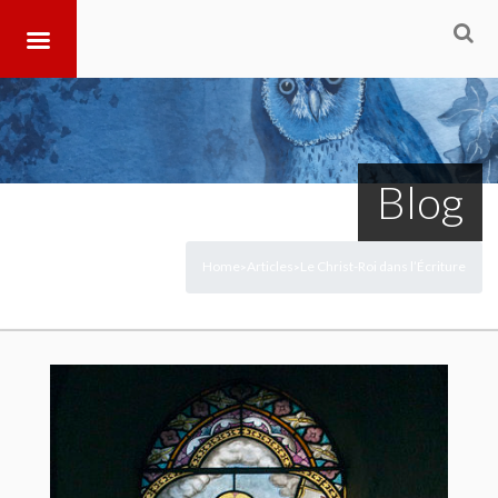
Blog
Home
Articles
Le Christ-Roi dans l’Écriture
>
>