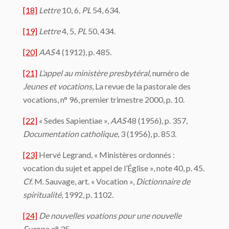
[18]
Lettre
10, 6,
PL
54, 634.
[19]
Lettre
4, 5,
PL
50, 434.
[20]
AAS
4 (1912), p. 485.
[21]
L’appel au ministère presbytéral
, numéro de
Jeunes et vocations
, La revue de la pastorale des
vocations, n° 96, premier trimestre 2000, p. 10.
[22]
« Sedes Sapientiae »,
AAS
48 (1956), p. 357,
Documentation catholique
, 3 (1956), p. 853.
[23]
Hervé Legrand, « Ministères ordonnés :
vocation du sujet et appel de l’Église », note 40, p. 45.
Cf
. M. Sauvage, art. « Vocation »,
Dictionnaire de
spiritualité
, 1992, p. 1102.
[24]
De nouvelles voations pour une nouvelle
Europe
, n° 35.