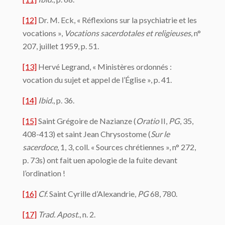
[12]
Dr. M. Eck, « Réflexions sur la psychiatrie et les
vocations »,
Vocations sacerdotales et religieuses
, n°
207, juillet 1959, p. 51.
[13]
Hervé Legrand, « Ministères ordonnés :
vocation du sujet et appel de l’Église », p. 41.
[14]
Ibid.
, p. 36.
[15]
Saint Grégoire de Nazianze (
Oratio
II,
PG
, 35,
408-413) et saint Jean Chrysostome (
Sur le
sacerdoce
, 1, 3, coll. « Sources chrétiennes », n° 272,
p. 73s) ont fait uen apologie de la fuite devant
l’ordination !
[16]
Cf
. Saint Cyrille d’Alexandrie,
PG
68, 780.
[17]
Trad. Apost
., n. 2.