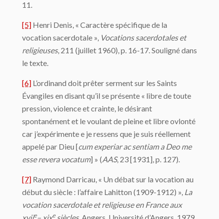
11.
[5]
Henri Denis, « Caractère spécifique de la
vocation sacerdotale »,
Vocations sacerdotales et
religieuses
, 211 (juillet 1960), p. 16-17. Souligné dans
le texte.
[6]
L’ordinand doit prêter serment sur les Saints
Évangiles en disant qu’il se présente « libre de toute
pression, violence et crainte, le désirant
spontanément et le voulant de pleine et libre ovlonté
car j’expérimente e je ressens que je suis réellement
appelé par Dieu [
cum experiar ac sentiam a Deo me
esse revera vocatum
] » (
AAS
, 23 [1931], p. 127).
[7]
Raymond Darricau, « Un débat sur la vocation au
début du siècle : l’affaire Lahitton (1909-1912) »,
La
vocation sacerdotale et religieuse en France aux
e
e
xvii
– xix
siècles
, Angers, Université d’Angers, 1979,