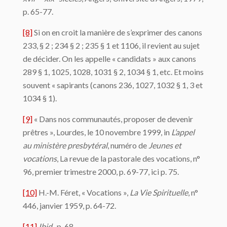
p. 65-77.
[8]
Si on en croit la manière de s’exprimer des canons
233, § 2 ; 234 § 2 ; 235 § 1 et 1106, il revient au sujet
de décider. On les appelle « candidats » aux canons
289 § 1, 1025, 1028, 1031 § 2, 1034 § 1, etc. Et moins
souvent « sapirants (canons 236, 1027, 1032 § 1, 3 et
1034 § 1).
[9]
« Dans nos communautés, proposer de devenir
prêtres », Lourdes, le 10 novembre 1999, in
L’appel
au ministère presbytéral
, numéro de
Jeunes et
vocations
, La revue de la pastorale des vocations, n°
96, premier trimestre 2000, p. 69-77, ici p. 75.
[10]
H.-M. Féret, « Vocations »,
La Vie Spirituelle
, n°
446, janvier 1959, p. 64-72.
[11]
Ibid
., p. 68.