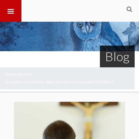
Blog
Home
Articles
>
>
La vocation sacerdotale : appel de la personne ou appel de l’Église ?