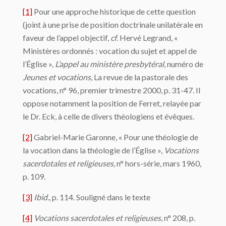
[1]
Pour une approche historique de cette question
(joint à une prise de position doctrinale unilatérale en
faveur de l’appel objectif,
cf
. Hervé Legrand, «
Ministères ordonnés : vocation du sujet et appel de
l’Église »,
L’appel au ministère presbytéral
, numéro de
Jeunes et vocations
, La revue de la pastorale des
vocations, n° 96, premier trimestre 2000, p. 31-47. Il
oppose notamment la position de Ferret, relayée par
le Dr. Eck, à celle de divers théologiens et évêques.
[2]
Gabriel-Marie Garonne, « Pour une théologie de
la vocation dans la théologie de l’Église »,
Vocations
sacerdotales et religieuses
, n° hors-série, mars 1960,
p. 109.
[3]
Ibid.
, p. 114. Souligné dans le texte
[4]
Vocations sacerdotales et religieuses
, n° 208, p.