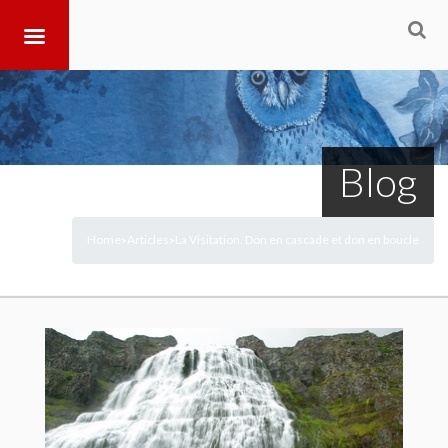
Blog
Home
Articles
La Visitation. Don en cascade et don en boucle
>
>