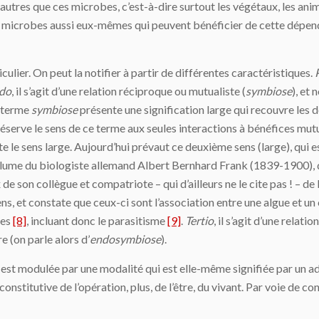
autres que ces microbes, c’est-à-dire surtout les végétaux, les ani
es microbes aussi eux-mêmes qui peuvent bénéficier de cette dépen
culier. On peut la notifier à partir de différentes caractéristiques.
do
, il s’agit d’une relation réciproque ou mutualiste (
symbiose
), et
e terme
symbiose
présente une signification large qui recouvre les d
réserve le sens de ce terme aux seules interactions à bénéfices mutue
e le sens large. Aujourd’hui prévaut ce deuxième sens (large), qui e
la plume du biologiste allemand Albert Bernhard Frank (1839-1900),
x de son collègue et compatriote – qui d’ailleurs ne le cite pas ! –
s, et constate que ceux-ci sont l’association entre une algue et un 
ces
[8]
, incluant donc le parasitisme
[9]
.
Tertio
, il s’agit d’une relatio
re (on parle alors d’
endosymbiose
).
e est modulée par une modalité qui est elle-même signifiée par un a
 constitutive de l’opération, plus, de l’être, du vivant. Par voie de 