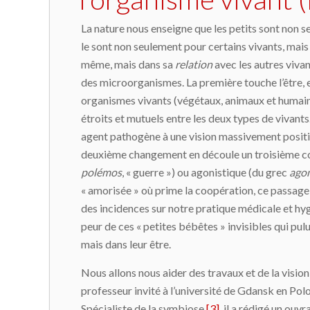
La nature nous enseigne que les petits sont non s
le sont non seulement pour certains vivants, mais
même, mais dans sa
relation
avec les autres vivan
des microorganismes. La première touche l’être, e
organismes vivants (végétaux, animaux et humains)
étroits et mutuels entre les deux types de vivan
agent pathogène à une vision massivement positi
deuxième changement en découle un troisième con
polémos
, « guerre ») ou agonistique (du grec
ago
« amorisée » où prime la coopération, ce passage 
des incidences sur notre pratique médicale et hygié
peur de ces « petites bébêtes » invisibles qui pul
mais dans leur être.
Nous allons nous aider des travaux et de la visi
professeur invité à l’université de Gdansk en Polo
Spécialiste de la symbiose
[3]
, il a rédigé un ouv