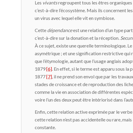
Les
vivants
regroupent tous les êtres organiques 
c’est-à-dire l’écosystème. Mais ils concernent l
un virus avec lequel elle vit en symbiose.
Cette
dépendance
est une relation d’un type parti
c’est-à-dire sur la donation et la réception.
Secun
À ce sujet, existe une querelle terminologique. L
asymétrique ; et une signification restrictive qui 
que l’étymologie, autant que l’usage anglais adopt
1879
[6]
. En effet, si le terme est apparu sous 
1877
[7]
, il ne prend son envol que par les travau
stades de croissance et de reproduction des lichen
comme la vie en association de différentes espè
voire l’un des deux peut être intériorisé dans l’aut
Enfin, cette relation active exprimée par le verb
cette relation n’est pas accidentelle ou rare, mais
constante.