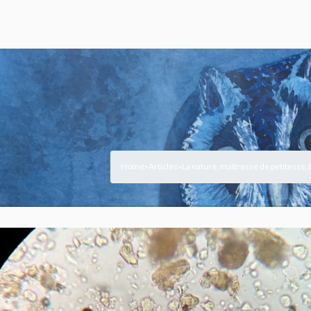
Home
Articles
La nature, maîtresse de petitesse.
>
>