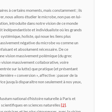
saires à certains moments, mais constamment ; ils
er, nous allons étudier le microbe, non pas en lui-
lution, introduite dans notre vision de ce monde
ôt indépendantiste et individualiste où les grands
ystémique, holiste, qui noue les liens plus
ion massivement négative du microbe vu comme un
nfaisant et absolument nécessaire. De ce
’une vision massivement polémique (du grec
e vision massivement collaborative, voire
ntrée sur la lutte) que pratique (et présentant
ernière « conversion », affective : passer de la
vice jusqu’à disparaître non seulement à nos yeux,
séum national d’histoire naturelle à Paris et
s scientifiques en sciences naturelles
[2]
.
us précises et les plus rigoureuses, avec la vision