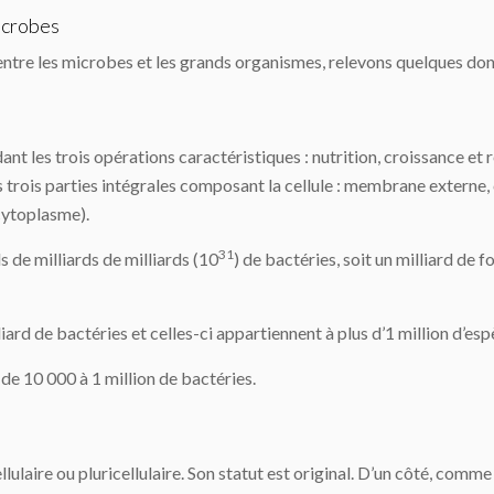
icrobes
 entre les microbes et les grands organismes, relevons quelques do
ant les trois opérations caractéristiques : nutrition, croissance et r
s trois parties intégrales composant la cellule : membrane externe,
cytoplasme).
31
s de milliards de milliards (10
) de bactéries, soit un milliard de f
ard de bactéries et celles-ci appartiennent à plus d’1 million d’esp
, de 10 000 à 1 million de bactéries.
ulaire ou pluricellulaire. Son statut est original. D’un côté, comme 