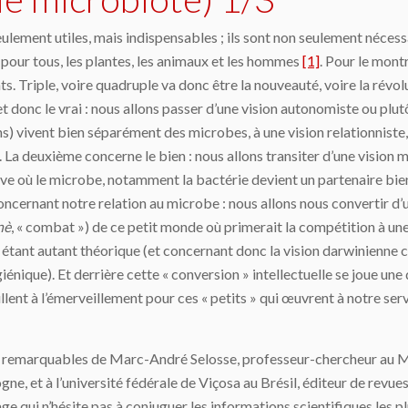
eulement utiles, mais indispensables ; ils sont non seulement néces
 pour tous, les plantes, les animaux et les hommes
[1]
. Pour le montr
ts. Triple, voire quadruple va donc être la nouveauté, voire la révo
t donc le vrai : nous allons passer d’une vision autonomiste ou plut
 vivent bien séparément des microbes, à une vision relationniste, s
ts. La deuxième concerne le bien : nous allons transiter d’une vis
ve où le microbe, notamment la bactérie devient un partenaire bie
cernant notre relation au microbe : nous allons nous convertir d
nè
, « combat ») de ce petit monde où primerait la compétition à un
étant autant théorique (et concernant donc la vision darwinienne ce
nique). Et derrière cette « conversion » intellectuelle se joue une d
ullent à l’émerveillement pour ces « petits » qui œuvrent à notre ser
on remarquables de Marc-André Selosse, professeur-chercheur au Mu
gne, et à l’université fédérale de Viçosa au Brésil, éditeur de revue
rage qui n’hésite pas à conjuguer les informations scientifiques les pl