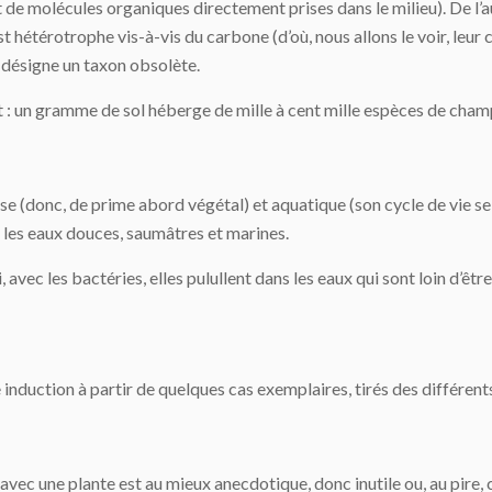
t de molécules organiques directement prises dans le milieu). De l’a
 hétérotrophe vis-à-vis du carbone (d’où, nous allons le voir, leur c
 désigne un taxon obsolète.
nt : un gramme de sol héberge de mille à cent mille espèces de cha
e (donc, de prime abord végétal) et aquatique (son cycle de vie se d
 les eaux douces, saumâtres et marines.
i, avec les bactéries, elles pulullent dans les eaux qui sont loin d’êt
induction à partir de quelques cas exemplaires, tirés des différents
ec une plante est au mieux anecdotique, donc inutile ou, au pire, c