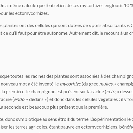
n a même calculé que l’entretien de ces mycorhizes engloutit 10 % 
pour les ectomycorhizes.
 plantes ont des cellules qui sont dotées de « poils absorbants ». Or
ut ce qu’il faut pour être autonome. Autrement dit, le recours à u
sque toutes les racines des plantes sont associées à des champigno
n nouveau mot a été inventé, le
mycorhize
(du grec
mukes
, « champi
a première, le champignon est présent sur la racine (
ecto
, « dessu
racine (
endo
, « dedans ») et donc dans les cellules végétales : il y
La seconde est beaucoup plus présent que la première.
 donc symbiotique au sens étroit du terme. L’expérimentation le c
boiser les terres agricoles, étant pauvre en ectomycorhiziens, bénéfic