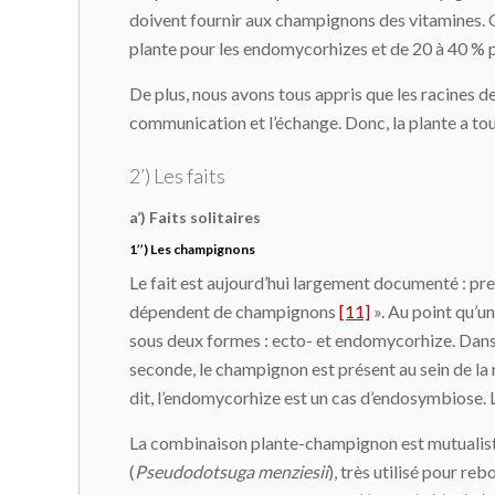
doivent fournir aux champignons des vitamines. O
plante pour les endomycorhizes et de 20 à 40 % 
De plus, nous avons tous appris que les racines des
communication et l’échange. Donc, la plante a to
2’) Les faits
a’) Faits solitaires
1’’) Les champignons
Le fait est aujourd’hui largement documenté : pre
dépendent de champignons
[11]
». Au point qu’u
sous deux formes : ecto- et endomycorhize. Dans l
seconde, le champignon est présent au sein de la 
dit, l’endomycorhize est un cas d’endosymbiose. 
La combinaison plante-champignon est mutualiste,
(
Pseudodotsuga menziesii
), très utilisé pour re