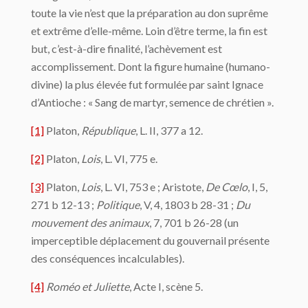
toute la vie n’est que la préparation au don suprême
et extrême d’elle-même. Loin d’être terme, la fin est
but, c’est-à-dire finalité, l’achèvement est
accomplissement. Dont la figure humaine (humano-
divine) la plus élevée fut formulée par saint Ignace
d’Antioche : « Sang de martyr, semence de chrétien ».
[1]
Platon,
République
, L. II, 377 a 12.
[2]
Platon,
Lois
, L. VI, 775 e.
[3]
Platon,
Lois
, L. VI, 753 e ; Aristote,
De Cœlo
, I, 5,
271 b 12-13 ;
Politique
, V, 4, 1803 b 28-31 ;
Du
mouvement des animaux
, 7, 701 b 26-28 (un
imperceptible déplacement du gouvernail présente
des conséquences incalculables).
[4]
Roméo et Juliette
, Acte I, scène 5.