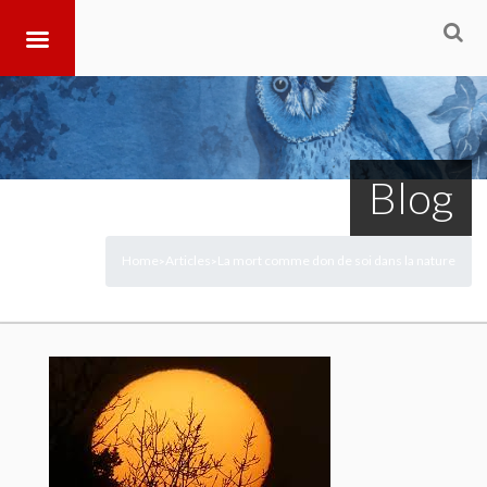
Blog
Home
Articles
La mort comme don de soi dans la nature
>
>