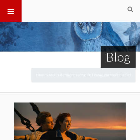
Blog
Home
Art
La dernière scène de Titanic, parabole du Ciel
>
>