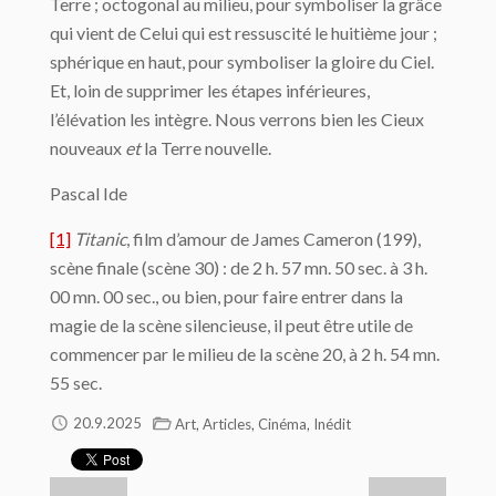
Terre ; octogonal au milieu, pour symboliser la grâce
qui vient de Celui qui est ressuscité le huitième jour ;
sphérique en haut, pour symboliser la gloire du Ciel.
Et, loin de supprimer les étapes inférieures,
l’élévation les intègre. Nous verrons bien les Cieux
nouveaux
et
la Terre nouvelle.
Pascal Ide
[1]
Titanic
, film d’amour de James Cameron (199),
scène finale (scène 30) : de 2 h. 57 mn. 50 sec. à 3 h.
00 mn. 00 sec., ou bien, pour faire entrer dans la
magie de la scène silencieuse, il peut être utile de
commencer par le milieu de la scène 20, à 2 h. 54 mn.
55 sec.
,
,
,
20.9.2025
Art
Articles
Cinéma
Inédit