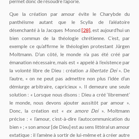
permet donc de résoudre l’aporie.
Que la création par amour évite le Charybde du
panthéisme autant que le Scylla de l’aléatoire
désenchanté à la Jacques Monod
[28]
, est aujourd’hui un
bien commun de la théologie chrétienne. C’est, par
exemple ce qu’affirme le théologien protestant Jürgen
Moltmann. D’un côté, le monde n’a pas été créé par
émanation nécessaire, mais est « appelé à l’existence par
la volonté libre de Dieu : création
a libertate Dei
». De
l’autre, « on ne peut pas admettre non plus l’idée d’un
démiurge arbitraire, capricieux ». Il demeure une seule
solution : « Lorsque nous disons : Dieu a créé ‘librement’
le monde, nous devons ajouter aussitôt par amour ».
Donc, la création est «
ex amore Dei
». Moltmann
précise : « l’amour, c’est-à-dire l’autocommunication du
bien » ; « son amour [de Dieu] est au sens littéral un amour
extatique : il l’amène à sortir de lui-même et à créer autre