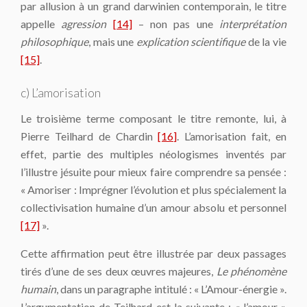
par allusion à un grand darwinien contemporain, le titre
appelle
agression
[14]
– non pas une
interprétation
philosophique
, mais une
explication scientifique
de la vie
[15]
.
c) L’amorisation
Le troisième terme composant le titre remonte, lui, à
Pierre Teilhard de Chardin
[16]
. L’amorisation fait, en
effet, partie des multiples néologismes inventés par
l’illustre jésuite pour mieux faire comprendre sa pensée :
« Amoriser : Imprégner l’évolution et plus spécialement la
collectivisation humaine d’un amour absolu et personnel
[17]
».
Cette affirmation peut être illustrée par deux passages
tirés d’une de ses deux œuvres majeures,
Le phénomène
humain
, dans un paragraphe intitulé : « L’Amour-énergie ».
L’argumentation de Teilhard est la suivante : « l’amour »