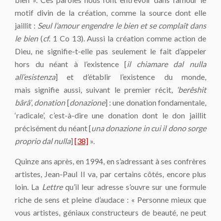
motif divin de la création, comme la source dont elle
jaillit :
Seul l’amour engendre le bien et se complaît dans
le bien
(
cf
. 1 Co 13). Aussi la création comme action de
Dieu, ne signifie-t-elle pas seulement le fait d’appeler
hors du néant à l’existence [
il chiamare dal nulla
all’esistenza
] et d’établir l’existence du monde,
mais signifie aussi, suivant le premier récit,
‘berêshit
bârâ’
,
donation
[
donazione
] : une donation fondamentale,
‘radicale’, c’est-à-dire une donation dont le don jaillit
précisément du néant [
una donazione in cui il dono sorge
proprio dal nulla
]
[38]
».
Quinze ans après, en 1994, en s’adressant à ses confrères
artistes, Jean-Paul II va, par certains côtés, encore plus
loin. La
Lettre
qu’il leur adresse s’ouvre sur une formule
riche de sens et pleine d’audace : « Personne mieux que
vous artistes, géniaux constructeurs de beauté, ne peut