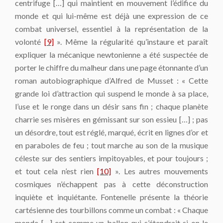
centrifuge […] qui maintient en mouvement l’édifice du
monde et qui lui-même est déjà une expression de ce
combat universel, essentiel à la représentation de la
volonté
[9]
». Même la régularité qu’instaure et paraît
expliquer la mécanique newtonienne a été suspectée de
porter le chiffre du malheur dans une page étonnante d’un
roman autobiographique d’Alfred de Musset : « Cette
grande loi d’attraction qui suspend le monde à sa place,
l’use et le ronge dans un désir sans fin ; chaque planète
charrie ses misères en gémissant sur son essieu […] ; pas
un désordre, tout est réglé, marqué, écrit en lignes d’or et
en paraboles de feu ; tout marche au son de la musique
céleste sur des sentiers impitoyables, et pour toujours ;
et tout cela n’est rien
[10]
». Les autres mouvements
cosmiques n’échappent pas à cette déconstruction
inquiète et inquiétante. Fontenelle présente la théorie
cartésienne des tourbillons comme un combat : « Chaque
monde […] est comme un ballon qui s’étendrait si on le