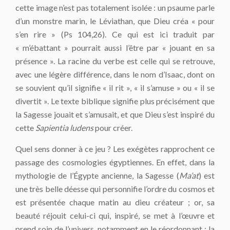
cette image n’est pas totalement isolée : un psaume parle
d’un monstre marin, le Léviathan, que Dieu créa « pour
s’en rire » (Ps 104,26). Ce qui est ici traduit par
« m’ébattant » pourrait aussi l’être par « jouant en sa
présence ». La racine du verbe est celle qui se retrouve,
avec une légère différence, dans le nom d’Isaac, dont on
se souvient qu’il signifie « il rit », « il s’amuse » ou « il se
divertit ». Le texte biblique signifie plus précisément que
la Sagesse jouait et s’amusait, et que Dieu s’est inspiré du
cette
Sapientia ludens
pour créer.
Quel sens donner à ce jeu ? Les exégètes rapprochent ce
passage des cosmologies égyptiennes. En effet, dans la
mythologie de l’Égypte ancienne, la Sagesse (
Ma’at
) est
une très belle déesse qui personnifie l’ordre du cosmos et
est présentée chaque matin au dieu créateur ; or, sa
beauté réjouit celui-ci qui, inspiré, se met à l’œuvre et
prend soin de l’univers, notamment en le réordonnant ; la