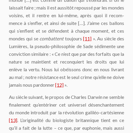
laissait faire ; mais il est aussitôt repoussé par les mondes
voisins, et il rentre en lui-même, après quoi il recom­
mence à s’enfler, et ainsi de suite […]. J’aime ces ballons
qui s’enflent et se défendent à chaque moment, et ces
mondes qui se
combattent
toujours
[11]
». Au siècle des
Lumières, la pseudo-philosophie de Sade sédimente une
conviction similaire : « Ce n’est que par des forfaits que la
nature se maintient et reconquiert les droits que lui
enlève la vertu. Nous lui obéissons donc en nous livrant
au mal ; notre ré­sistance est le seul crime qu’elle ne doive
jamais nous pardonner
[12]
».
Au siècle suivant, le propos de Charles Darwin ne semble
finalement qu’entériner cet universel désenchantement
du monde introduit par la révolution galiléo-cartésienne
[13]
. L’originalité du biologiste britannique tient en ce
qu’il a fait de la lutte – ce que, par euphonie, mais aussi