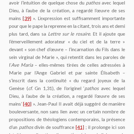
avoir l’intuition de quelque chose du
pathos
avec lequel
Dieu, à l’aube de la création, a regardé l’œuvre de ses
mains
[39]
». L’expression est suffisamment importante
pour que le pape la reprenne en la citant, trois ans et demi
plus tard, dans sa
Lettre sur le rosaire
. Et il ajoute que
l’émerveillement adorateur « du ciel et de la terre »
devant « son chef d’œuvre – l’incarnation du Fils dans le
sein virginal de Marie », qui retentit dans les paroles de
l’
Ave Maria
– elles-mêmes tirées de celles adressées à
Marie par l’Ange Gabriel et par sainte Élisabeth –
s’inscrit dans la continuité « du regard joyeux de la
Genèse (
cf
. Gn 1,31), de l’originel ‘
pathos
avec lequel
Dieu, à l’aube de la création, a regardé l’œuvre de ses
mains’
[40]
». Jean-Paul II avait déjà suggéré de manière
bouleversante, non sans lien avec un certain nombre de
propositions de théologiens contemporains, la présence
d’un
pathos
divin de souffrance
[41]
; il prolonge ici son