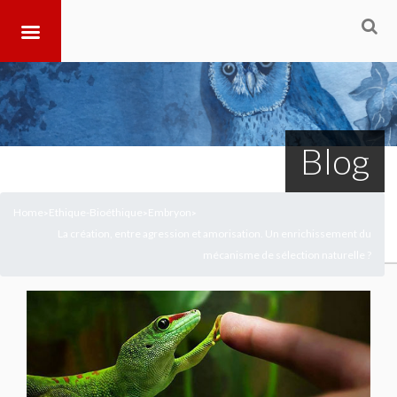
Blog
Home
Ethique-Bioéthique
Embryon
>
>
>
La création, entre agression et amorisation. Un enrichissement du
mécanisme de sélection naturelle ?