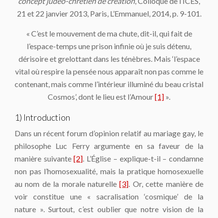
concept judéo-chrétien de création
, Colloque de l’ICES,
21 et 22 janvier 2013, Paris, L’Emmanuel, 2014, p. 9-101.
« C’est le mouvement de ma chute, dit-il, qui fait de
l’espace-temps une prison infinie où je suis détenu,
dérisoire et grelottant dans les ténèbres. Mais ‘l’espace
vital où respire la pensée nous apparaît non pas comme le
contenant, mais comme l’intérieur illuminé du beau cristal
Cosmos’, dont le lieu est l’Amour
[1]
».
1) Introduction
Dans un récent forum d’opinion relatif au mariage gay, le
philosophe Luc Ferry argumente en sa faveur de la
manière suivante
[2]
. L’Église – explique-t-il – condamne
non pas l’homosexualité, mais la pratique homosexuelle
au nom de la morale naturelle
[3]
. Or, cette manière de
voir constitue une « sacralisation ‘cosmique’ de la
nature ». Surtout, c’est oublier que notre vision de la