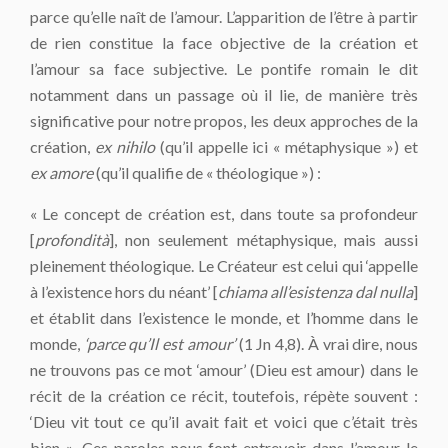
parce qu’elle naît de l’amour. L’apparition de l’être à partir
de rien constitue la face objective de la création et
l’amour sa face subjective. Le pontife romain le dit
notamment dans un passage où il lie, de manière très
significative pour notre propos, les deux approches de la
création,
ex nihilo
(qu’il appelle ici « métaphysique ») et
ex amore
(qu’il qualifie de « théologique ») :
« Le concept de création est, dans toute sa profondeur
[
profondità
], non seulement métaphysique, mais aussi
pleinement théologique. Le Créateur est celui qui ‘appelle
à l’existence hors du néant’ [
chiama all’esistenza dal nulla
]
et établit dans l’existence le monde, et l’homme dans le
monde,
‘parce qu’Il est amour’
(1 Jn 4,8). À vrai dire, nous
ne trouvons pas ce mot ‘amour’ (Dieu est amour) dans le
récit de la création ce récit, toutefois, répète souvent :
‘Dieu vit tout ce qu’il avait fait et voici que c’était très
bien ». Ces paroles nous font entrevoir dans l’amour le