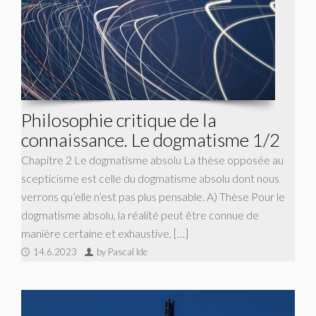
Philosophie critique de la
connaissance. Le dogmatisme 1/2
Chapitre 2 Le dogmatisme absolu La thèse opposée au
scepticisme est celle du dogmatisme absolu dont nous
verrons qu’elle n’est pas plus pensable. A) Thèse Pour le
dogmatisme absolu, la réalité peut être connue de
manière certaine et exhaustive, […]
14.6.2023
by Pascal Ide