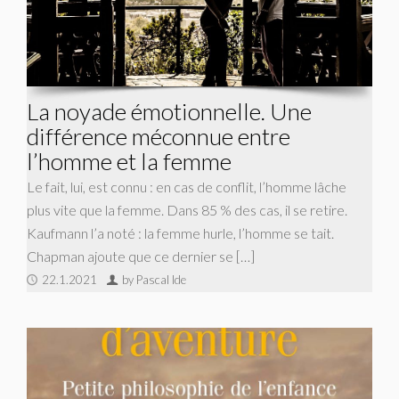
La noyade émotionnelle. Une
différence méconnue entre
l’homme et la femme
Le fait, lui, est connu : en cas de conflit, l’homme lâche
plus vite que la femme. Dans 85 % des cas, il se retire.
Kaufmann l’a noté : la femme hurle, l’homme se tait.
Chapman ajoute que ce dernier se […]
22.1.2021
by Pascal Ide