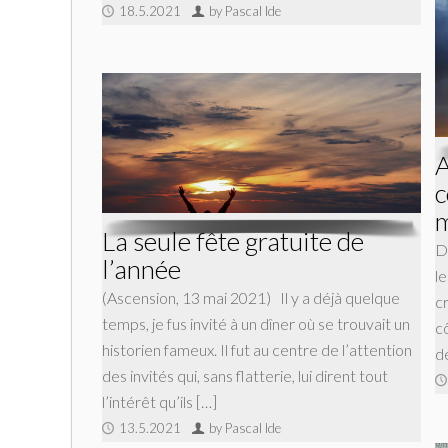
18.5.2021
by Pascal Ide
A
c
m
La seule fête gratuite de
D
l’année
le
(Ascension, 13 mai 2021) Il y a déjà quelque
cr
temps, je fus invité à un dîner où se trouvait un
c
historien fameux. Il fut au centre de l’attention
d
des invités qui, sans flatterie, lui dirent tout
l’intérêt qu’ils […]
13.5.2021
by Pascal Ide