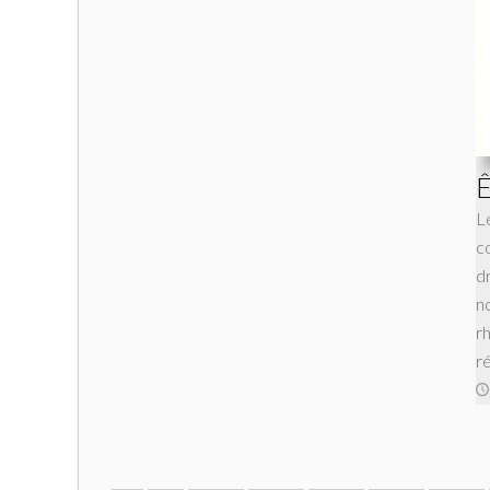
Ê
L
c
d
n
rh
r