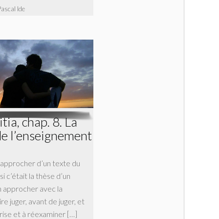
Pascal Ide
tia, chap. 8. La
de l’enseignement
s’approcher d’un texte du
 c’était la thèse d’un
en approcher avec la
ire juger, avant de juger, et
rise et à réexaminer […]