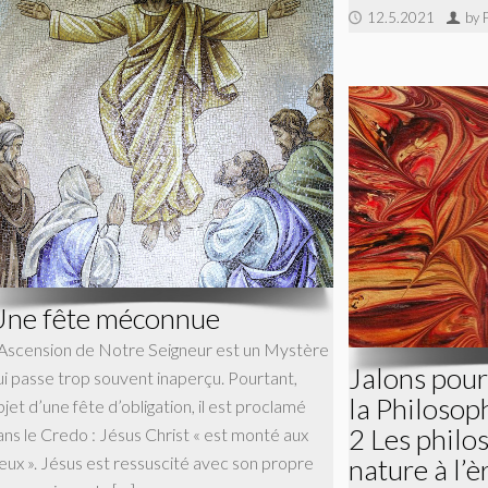
12.5.2021
by 
ne fête méconnue
’Ascension de Notre Seigneur est un Mystère
Jalons pour
ui passe trop souvent inaperçu. Pourtant,
la Philosoph
jet d’une fête d’obligation, il est proclamé
2 Les philo
ans le Credo : Jésus Christ « est monté aux
nature à l’è
ieux ». Jésus est ressuscité avec son propre