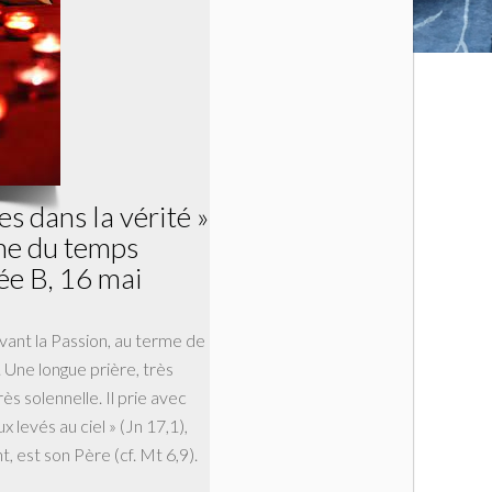
les dans la vérité »
he du temps
ée B, 16 mai
ant la Passion, au terme de
. Une longue prière, très
ès solennelle. Il prie avec
ux levés au ciel » (Jn 17,1),
 est son Père (cf. Mt 6,9).