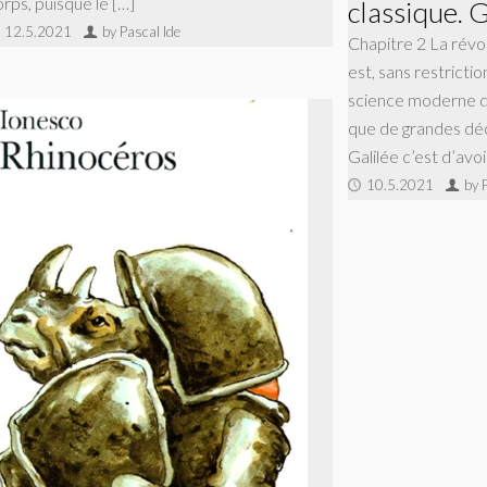
orps, puisque le […]
classique. G
12.5.2021
by Pascal Ide
Chapitre 2 La révolu
est, sans restrictio
science moderne d
que de grandes déc
Galilée c’est d’av
10.5.2021
by 