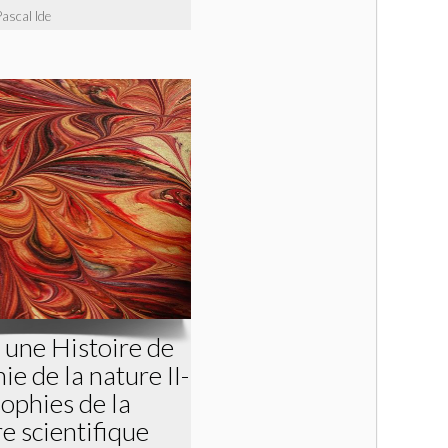
Pascal Ide
 une Histoire de
ie de la nature II-
sophies de la
re scientifique