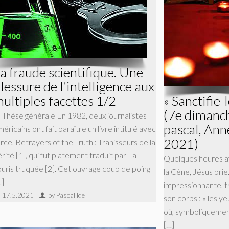
a fraude scientifique. Une
lessure de l’intelligence aux
ultiples facettes 1/2
« Sanctifie-
(7e dimanc
) Thèse générale En 1982, deux journalistes
pascal, Ann
éricains ont fait paraître un livre intitulé avec
2021)
rce, Betrayers of the Truth : Trahisseurs de la
rité [1], qui fut platement traduit par La
Quelques heures av
ouris truquée [2]. Cet ouvrage coup de poing
la Cène, Jésus prie
…]
impressionnante, tr
17.5.2021
by Pascal Ide
son corps : « les ye
où, symboliquement,
[…]