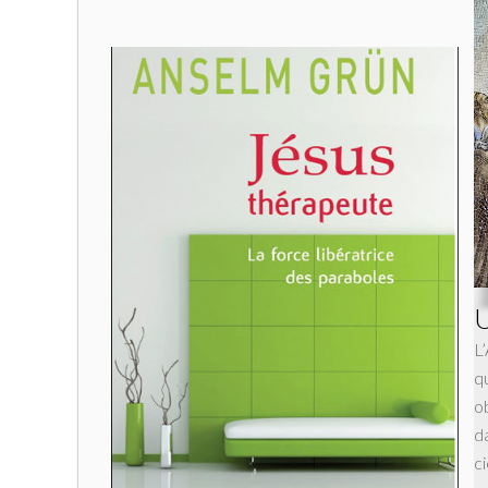
U
L
q
ob
d
c