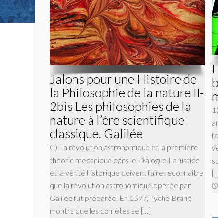
L
Jalons pour une Histoire de
b
la Philosophie de la nature II-
m
2bis Les philosophies de la
1
nature à l’ère scientifique
am
classique. Galilée
fo
C) La révolution astronomique et la première
vé
théorie mécanique dans le Dialogue La justice
s
et la vérité historique doivent faire reconnaître
[
que la révolution astronomique opérée par
Galilée fut préparée. En 1577, Tycho Brahé
montra que les comètes se […]