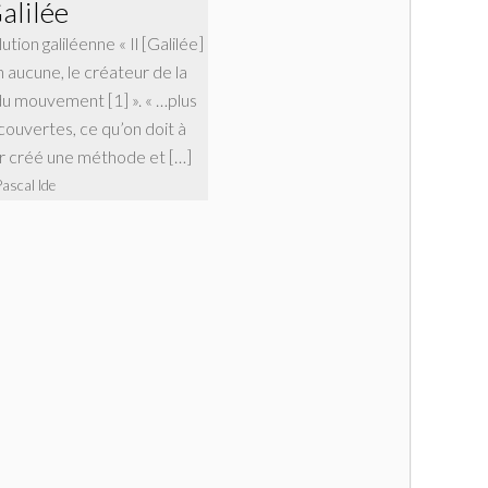
alilée
tion galiléenne « Il [Galilée]
n aucune, le créateur de la
u mouvement [1] ». « …plus
ouvertes, ce qu’on doit à
oir créé une méthode et […]
Pascal Ide