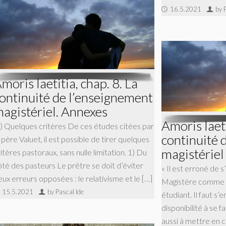
16.5.2021
by 
moris laetitia, chap. 8. La
ontinuité de l’enseignement
agistériel. Annexes
Amoris laeti
) Quelques critères De ces études citées par
continuité 
 père Valuet, il est possible de tirer quelques
magistériel
itères pastoraux, sans nulle limitation. 1) Du
ôté des pasteurs Le prêtre se doit d’éviter
« Il est erroné de 
eux erreurs opposées : le relativisme et le […]
Magistère comme si
15.5.2021
by Pascal Ide
étudiant. Il faut s’
disponibilité à se fa
aussi à mettre en c