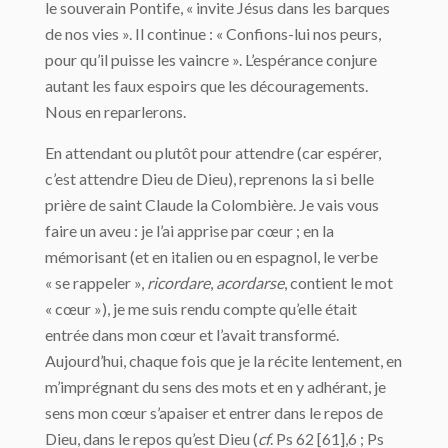
le souverain Pontife, « invite Jésus dans les barques
de nos vies ». Il continue : « Confions-lui nos peurs,
pour qu’il puisse les vaincre ». L’espérance conjure
autant les faux espoirs que les découragements.
Nous en reparlerons.
En attendant ou plutôt pour attendre (car espérer,
c’est attendre Dieu de Dieu), reprenons la si belle
prière de saint Claude la Colombière. Je vais vous
faire un aveu : je l’ai apprise par cœur ; en la
mémorisant (et en italien ou en espagnol, le verbe
« se rappeler »,
ricordare
,
acordarse
, contient le mot
« cœur »), je me suis rendu compte qu’elle était
entrée dans mon cœur et l’avait transformé.
Aujourd’hui, chaque fois que je la récite lentement, en
m’imprégnant du sens des mots et en y adhérant, je
sens mon cœur s’apaiser et entrer dans le repos de
Dieu, dans le repos qu’est Dieu (
cf
. Ps 62 [61],6 ; Ps