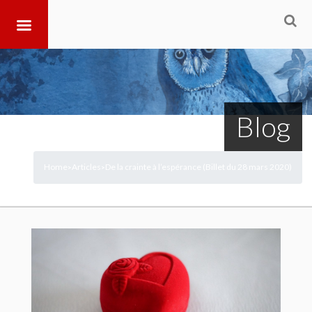
Blog
Home
Articles
De la crainte à l’espérance (Billet du 28 mars 2020)
>
>