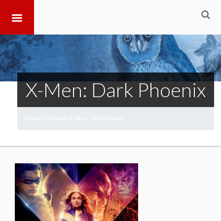
X-Men: Dark Phoenix
Home
Critique
X-Men: Dark Phoenix
>
>