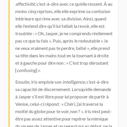
affectivité
, c’est-à-dire avec ce qu’elle ressent. À au
moins cinq reprises, elle elle exprime sa confusion
intérieure qui rime avec sa division. Ainsi, quand
elle l’entend dire qu’il lui fallait la revoir, elle est
troublée : « Oh, Jasper, je ne comprends réellement
pas ce que tu fais ». Puis, après le redoutable « Je
ne veux vraiment pas te perdre, bébé », elle prend
sa tête dans les mains tout en la tournant à droite
et à gauche pour dire non : « C’est trop déroutant
[
confusing
] ».
Ensuite, Iris emploie son
intelligence
, c’est-à-dire
sa capacité de discernement. Lorsqu’elle demande
à Jasper s’il est libre pour lui proposer de partir à
Venise, celui-ci répond : « Chéri, j’ai traversé la
moitié du globe pour te voir, non ? ». Iris n’est peut-
être pas assez attentive pour repérer la mimique
du visage de Jasper et un regard qui au début, ne la