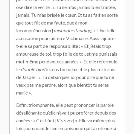
ose dire la vérité : « Tu ne m’as jamais bien traitée,
jamais. Tu m’as brisée le cœur. Et tu as fait en sorte
que tout fût de ma faute, due à mon
incompréhension [
misunderstanding
] ». Une telle
accusation pourrait être Victimaire. Aussi ajoute-
t-elle sa part de responsabilité : « Et j’étais trop
amoureuse de toi, trop folle de toi, et me punissais
moi-même pendant ces années ». Et elle reformule
le
double bind
le plus tortueux et le plus torturant
de Jasper : « Tu débarques ici pour dire que tu ne
veux pas me perdre, alors que bientôt tu seras
marié ».
Enfin, triomphante, elle peut prononcer la parole
désaliénante qu’elle n’avait pu proférer depuis des
années : « C’est fini [
It’s over
] ». Elle va même plus
loin, nommant le lien empoisonné qui l’a retenue si