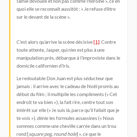
l’amie dévouée et non pas comme l’héroïne », ce en
quoi elle se reconnaît aussitôt : « Je refuse d’être
sur le devant de la scène ».
C’est alors qu’arrive la scène décisive
[1]
. Contre
toute attente, Jasper, qui n’en est plus à une
manipulation près, débarque à l’improviste dans le
domicile californien d’Iris.
Le redoutable Don Juan est plus séducteur que
jamais : il arrive avec le cadeau de Noël promis au
début du film ; il multiplie les compliments (« Cet
endroit te va bien »), la fait rire, centre tout son
intérêt sur elle (« Je suis là, parce qu’il fallait que je
te vois »), dénie les formules assassines (« Nous
sommes comme une cheville carrée dans un trou
rond [
square peg, round hole
] », ce que le