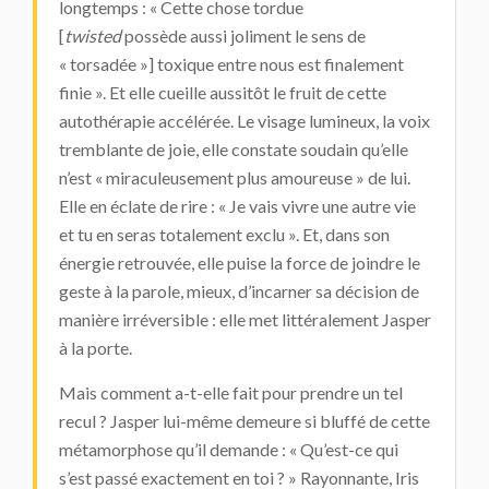
longtemps : « Cette chose tordue
[
twisted
possède aussi joliment le sens de
« torsadée »] toxique entre nous est finalement
finie ». Et elle cueille aussitôt le fruit de cette
autothérapie accélérée. Le visage lumineux, la voix
tremblante de joie, elle constate soudain qu’elle
n’est « miraculeusement plus amoureuse » de lui.
Elle en éclate de rire : « Je vais vivre une autre vie
et tu en seras totalement exclu ». Et, dans son
énergie retrouvée, elle puise la force de joindre le
geste à la parole, mieux, d’incarner sa décision de
manière irréversible : elle met littéralement Jasper
à la porte.
Mais comment a-t-elle fait pour prendre un tel
recul ? Jasper lui-même demeure si bluffé de cette
métamorphose qu’il demande : « Qu’est-ce qui
s’est passé exactement en toi ? » Rayonnante, Iris