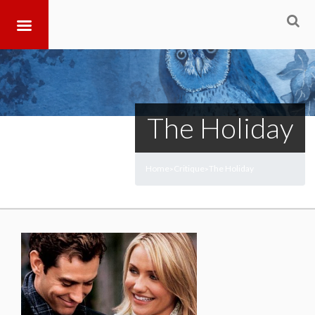
The Holiday
Home
Critique
The Holiday
>
>