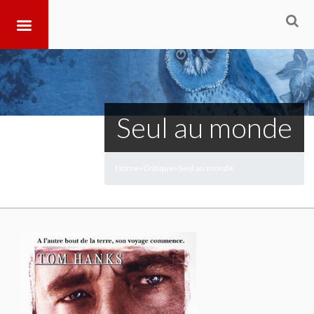
Seul au monde
Home
Critique
Seul au monde
>
>