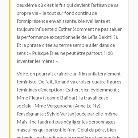
deuxième où c’est le fils qui devient l’artisan de sa
propre vie – le tout sur fond continu de
l’omniprésence envahissante, bienveillante et
toujours influente d’Esther (comment ne pas saluer
la performance exceptionnelle de Leïla Bekhti ?).
Et la phrase citée au terme semble aller dans ce
sens : « Puisque Dieu ne peut être partout, il dû
inventer les mères ».
Voire, on pourrait craindre un film unilatéralement
féministe. De fait, Roland va croiser quatre figures
féminines d’exception : Esther, bien évidemment ;
Mme Fleury (Jeanne Balibar), la travailleuse
sociale ; Mme Vergepoche (Anne Le Ny),
l’enseignante ; Sylvie Vartan jouée par elle-même.
Mais il ne faudrait pas négliger les personnages
masculins qui portent le film. Celui du père, bien
entendu : on le voit pour la première et unique fois