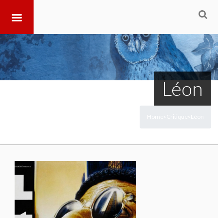
Léon
Home
Critique
Léon
>
>