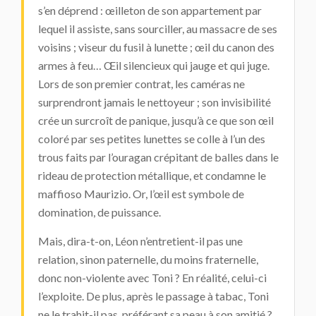
s’en déprend : œilleton de son appartement par
lequel il assiste, sans sourciller, au massacre de ses
voisins ; viseur du fusil à lunette ; œil du canon des
armes à feu… Œil silencieux qui jauge et qui juge.
Lors de son premier contrat, les caméras ne
surprendront jamais le nettoyeur ; son invisibilité
crée un surcroît de panique, jusqu’à ce que son œil
coloré par ses petites lunettes se colle à l’un des
trous faits par l’ouragan crépitant de balles dans le
rideau de protection métallique, et condamne le
maffioso Maurizio. Or, l’œil est symbole de
domination, de puissance.
Mais, dira-t-on, Léon n’entretient-il pas une
relation, sinon paternelle, du moins fraternelle,
donc non-violente avec Toni ? En réalité, celui-ci
l’exploite. De plus, après le passage à tabac, Toni
ne le trahit-il pas, préférant sa peau à son amitié ?