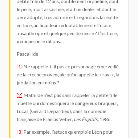
petite fille de 12 ans, doublement orpheline, dont
le père, mort assassiné, était un dealer et dont le
père adopté, très admiré est, regardons la réalité
en face, un liquideur redoutablement efficace,
misanthrope et quelque peu demeuré ? L’histoire,
irénique, ne le dit pas…
Pascal Ide
[1]
Ne rappelle-t-il pas ce personnage émerveillé
de la crèche provençale qu’on appelle le « ravi », la
jubilation en moins ?
[2]
Mathilde n’est pas sans rappeler la petite fille
muette qui domestiquera le dangereux braqueur,
Lucas (Gérard Depardieu), dans la comédie
française de Francis Veber,
Les Fugitifs
, 1986.
[3]
Par exemple, l’astuce qu’emploie Léon pour