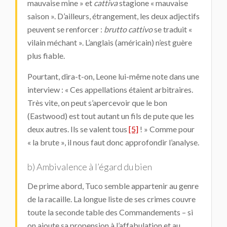
mauvaise mine » et
cattiva
stagione « mauvaise
saison ». D’ailleurs, étrangement, les deux adjectifs
peuvent se renforcer :
brutto cattivo
se traduit «
vilain méchant ». L’anglais (américain) n’est guère
plus fiable.
Pourtant, dira-t-on, Leone lui-même note dans une
interview : « Ces appellations étaient arbitraires.
Très vite, on peut s’apercevoir que le bon
(Eastwood) est tout autant un fils de pute que les
deux autres. Ils se valent tous
[5]
! » Comme pour
« la brute », il nous faut donc approfondir l’analyse.
b) Ambivalence à l’égard du bien
De prime abord, Tuco semble appartenir au genre
de la racaille. La longue liste de ses crimes couvre
toute la seconde table des Commandements – si
on ajoute sa propension à l’affabulation et au