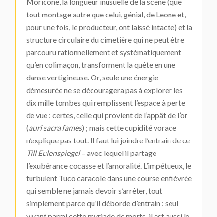
Moricone, la longueur inusuelle de la scène (que
tout montage autre que celui, génial, de Leone et,
pour une fois, le producteur, ont laissé intacte) et la
structure circulaire du cimetière qui ne peut être
parcouru rationnellement et systématiquement
qu’en colimaçon, transforment la quête en une
danse vertigineuse. Or, seule une énergie
démesurée ne se découragera pas à explorer les
dix mille tombes qui remplissent l’espace à perte
de vue : certes, celle qui provient de l’appât de l’or
(
auri sacra fames
) ; mais cette cupidité vorace
n’explique pas tout. Il faut lui joindre l’entrain de ce
Till Eulenspiegel
– avec lequel il partage
l’exubérance cocasse et l’amoralité. L’impétueux, le
turbulent Tuco caracole dans une course enfiévrée
qui semble ne jamais devoir s’arrêter, tout
simplement parce qu’il déborde d’entrain : seul
vivant parmi cette myriade de morts, il est aussi le