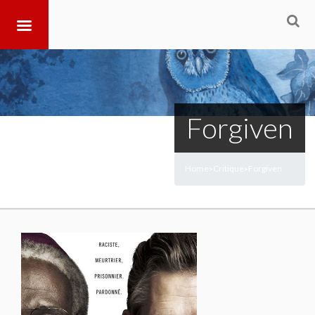
Forgiven
Home
Critique
Forgiven
>
>