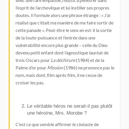
avec une rare empathie, réussit à pénétrer dans
l’esprit de l’archevêque et lui instiller ses propres
doutes. Il formule alors une phrase étrange : « J’ai
réalisé que c’était ma manière de me faire sortir de
cette panade ». Peut-être le sens en est-il la sortie
de la toute-puissance et l’entrée dans une
vulnérabilité encore plus grande – celle du Dieu
devenu petit enfant dont l’agnostique lauréat de
trois Oscars pour
La déchirure
(1984) et de la
Palme d’or pour
Mission
(1986) ne prononce pas le
nom, mais dont, film après film, il ne cesse de
croiser les pas.
Le véritable héros ne serait-il pas plutôt
une héroïne,
Mrs. Morobe
?
C’est ce que semble affirmer le cinéaste de