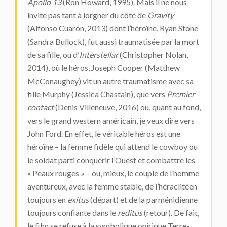
Apollo 13
(Ron Howard, 1995). Mais il ne nous
invite pas tant à lorgner du côté de
Gravity
(Alfonso Cuarón, 2013) dont l’héroïne, Ryan Stone
(Sandra Bullock), fut aussi traumatisée par la mort
de sa fille, ou d’
Interstellar
(Christopher Nolan,
2014), où le héros, Joseph Cooper (Matthew
McConaughey) vit un autre traumatisme avec sa
fille Murphy (Jessica Chastain), que vers
Premier
contact
(Denis Villeneuve, 2016) ou, quant au fond,
vers le grand western américain, je veux dire vers
John Ford. En effet, le véritable héros est une
héroïne – la femme fidèle qui attend le cowboy ou
le soldat parti conquérir l’Ouest et combattre les
« Peaux rouges » – ou, mieux, le couple de l’homme
aventureux, avec la femme stable, de l’héraclitéen
toujours en
exitus
(départ) et de la parménidienne
toujours confiante dans le
reditus
(retour). De fait,
le film se refuse à la symbolique onirique Terre-