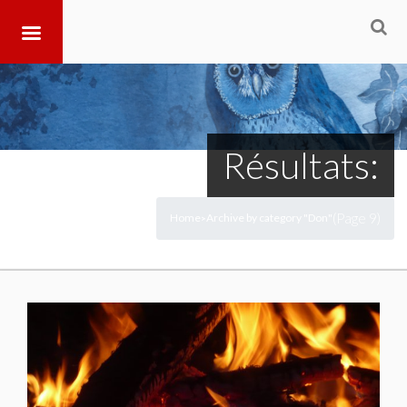
Résultats:
(Page 9)
Home
Archive by category "Don"
>