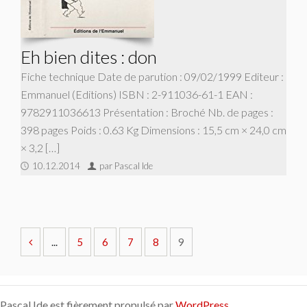
Eh bien dites : don
Fiche technique Date de parution : 09/02/1999 Editeur :
Emmanuel (Editions) ISBN : 2-911036-61-1 EAN :
9782911036613 Présentation : Broché Nb. de pages :
398 pages Poids : 0.63 Kg Dimensions : 15,5 cm × 24,0 cm
× 3,2 […]
10.12.2014
par Pascal Ide
...
5
6
7
8
9
Pascal Ide est fièrement propulsé par
WordPress