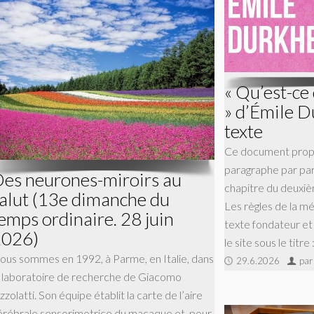
« Qu’est-ce 
» d’Émile D
texte
Ce document propos
paragraphe par pa
es neurones-miroirs au
chapitre du deuxiè
alut (13e dimanche du
Les règles de la m
emps ordinaire. 28 juin
texte fondateur et
2026)
le site sous le titre 
ous sommes en 1992, à Parme, en Italie, dans
29.6.2026
par
e laboratoire de recherche de Giacomo
zzolatti. Son équipe établit la carte de l’aire
érébrale sensorimotrice du macaque et, pour