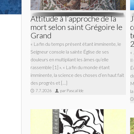
Attitude à l’approche de la
J
mort selon saint Grégoire le
c
Grand
t
« La fin du temps présent étant imminente, le
Seigneur console la sainte Église de ses
«
douleurs en multipliant les âmes qu’elle
Il
rassemble [1] ». « La fin du monde étant
É
imminente, la science des choses d’en haut fait
d
des progrès et […]
Ma
7.7.2026
par Pascal Ide
la