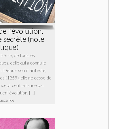
de l’évolution.
 secrète (note
tique)
t-être, de tous les
iques, celle qui a connu le
n. Depuis son manifeste,
es (1859), elle ne cesse de
oncept central lancé par
er l’évolution, […]
ascal Ide