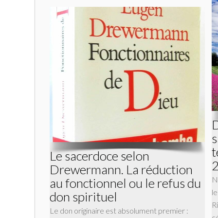
D
s
t
Le sacerdoce selon
Drewermann. La réduction
N
au fonctionnel ou le refus du
l
don spirituel
Ri
Le don originaire est absolument premier :
c