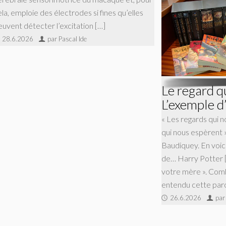
la, emploie des électrodes si fines qu’elles
euvent détecter l’excitation […]
28.6.2026
par Pascal Ide
Le regard q
L’exemple d
« Les regards qui n
qui nous espèrent »,
Baudiquey. En voici 
de… Harry Potter [
votre mère ». Combi
entendu cette paro
26.6.2026
par