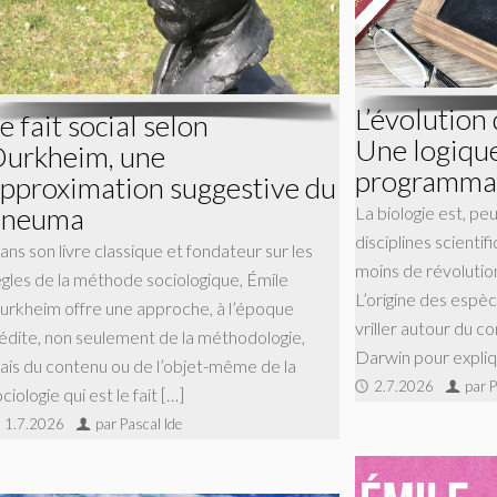
L’évolution 
e fait social selon
Une logique
urkheim, une
programma
pproximation suggestive du
pneuma
La biologie est, peu
disciplines scientif
ans son livre classique et fondateur sur les
moins de révolutio
ègles de la méthode sociologique, Émile
L’origine des espèc
urkheim offre une approche, à l’époque
vriller autour du c
nédite, non seulement de la méthodologie,
Darwin pour expliqu
ais du contenu ou de l’objet-même de la
2.7.2026
par P
ciologie qui est le fait […]
1.7.2026
par Pascal Ide