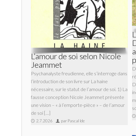
L
D
a
L’amour de soi selon Nicole
Jeammet
D
Psychanalyste freudienne, elle s’interroge dans
r
l’introduction de son livre sur La haine
D
nécessaire, sur le statut de l’amour de soi. 1) La
i
fausse conception Nicole Jeammet présente
m
une vision – « à l’emporte-pièce » – de l’amour
so
de soi […]
2.7.2026
par Pascal Ide