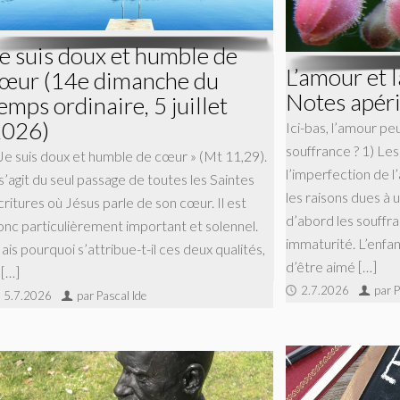
e suis doux et humble de
L’amour et l
œur (14e dimanche du
Notes apéri
emps ordinaire, 5 juillet
2026)
Ici-bas, l’amour peu
souffrance ? 1) Les 
 Je suis doux et humble de cœur » (Mt 11,29).
l’imperfection de 
 s’agit du seul passage de toutes les Saintes
les raisons dues à u
critures où Jésus parle de son cœur. Il est
d’abord les souffra
onc particulièrement important et solennel.
immaturité. L’enfant
is pourquoi s’attribue-t-il ces deux qualités,
d’être aimé […]
 […]
2.7.2026
par P
5.7.2026
par Pascal Ide