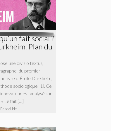
qu’un fait social ?
urkheim. Plan du
e une divisio textus,
ragraphe, du premier
me livre d’Émile Durkheim,
éthode sociologique [1]. Ce
 innovateur est analysé sur
: « Le fait […]
 Pascal Ide