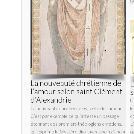
La nouveauté chrétienne de
L
l’amour selon saint Clément
s
d’Alexandrie
U
La nouveauté chrétienne est celle de l’amour.
l
C’est par exemple ce qu’atteste un passage
c
étonnant des premiers théologiens chrétiens,
L
qui exprime le Mystère divin avec une fraîcheur
q