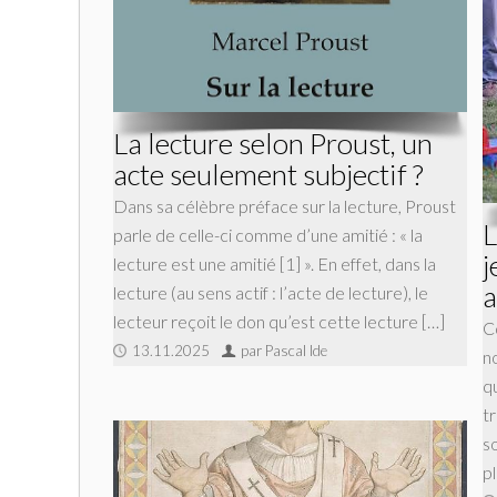
La lecture selon Proust, un
acte seulement subjectif ?
Dans sa célèbre préface sur la lecture, Proust
L
parle de celle-ci comme d’une amitié : « la
j
lecture est une amitié [1] ». En effet, dans la
a
lecture (au sens actif : l’acte de lecture), le
lecteur reçoit le don qu’est cette lecture […]
C
13.11.2025
par Pascal Ide
n
qu
t
so
pl