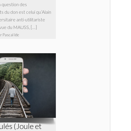
a question des
 du don est celui qu’Alain
rsitaire anti-utilitariste
evue du MAUSS, […]
r Pascal Ide
lés (Joule et