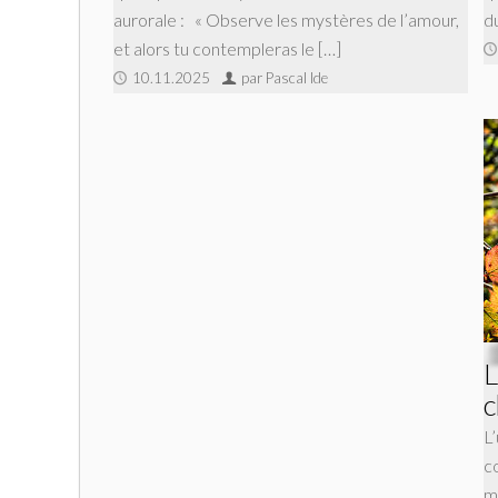
aurorale : « Observe les mystères de l’amour,
d
et alors tu contempleras le […]
10.11.2025
par Pascal Ide
L
c
L
c
m