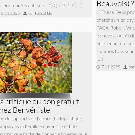
Beauvois) ?
u Docteur Séraphique… 1) Qo 12,1-2 […]
1) Thèse Deux prof
8.11.2025
par Pascal Ide
chercheurs en psyc
PACA, Robert-Vinc
Beauvois, ont écri
où ils énoncent une
sommes tous soumis
[…]
7.11.2025
par
a critique du don gratuit
hez Benvéniste
’un des apports de l’approche linguistique
omparative d’Émile Benvéniste est de
ontrer que l’acte de donner, et même celui