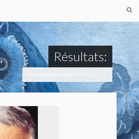
Résultats:
(Page 22)
Home
Archive by category "Articles"
>