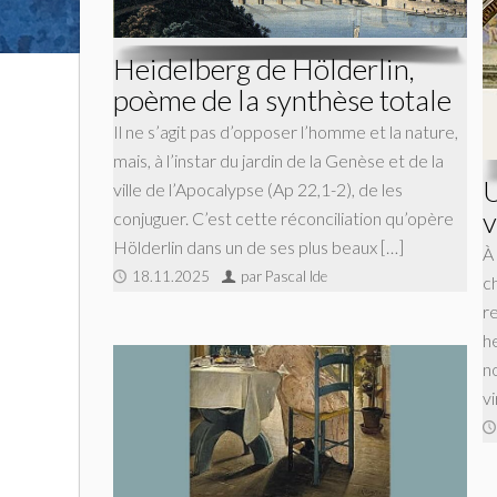
Heidelberg de Hölderlin,
poème de la synthèse totale
Il ne s’agit pas d’opposer l’homme et la nature,
mais, à l’instar du jardin de la Genèse et de la
U
ville de l’Apocalypse (Ap 22,1-2), de les
v
conjuguer. C’est cette réconciliation qu’opère
Hölderlin dans un de ses plus beaux […]
À
18.11.2025
par Pascal Ide
c
r
he
no
vi