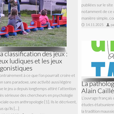
publiées sur le site
notamment de ce q
manière simple, co
14.11.2025
pa
a classification des jeux :
eux ludiques et les jeux
gonistiques
ontrairement à ce que l’on pourrait croire et
La patholog
on sans paradoxe, une activité aussi légère
e le jeu a depuis longtemps attiré l’attention
Alain Caillé
rès sérieuse des chercheurs en psychologie
L’ouvrage français 
ciale ou en anthropologie [1]. Ils le décrivent,
études étatsunienn
us qu’ils […]
la tradition maussi