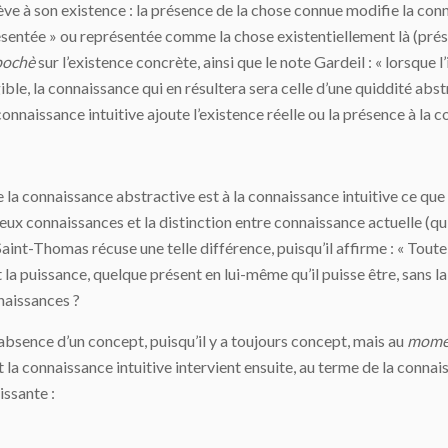
chève à son existence : la présence de la chose connue modifie la co
résentée » ou représentée comme la chose existentiellement là (prés
pochè
sur l’existence concrète, ainsi que le note Gardeil : « lorsque 
gible, la connaissance qui en résultera sera celle d’une quiddité abst
connaissance intuitive ajoute l’existence réelle ou la présence à la 
 la connaissance abstractive est à la connaissance intuitive ce que
ux connaissances et la distinction entre connaissance actuelle (qui
Saint-Thomas récuse une telle différence, puisqu’il affirme : « Tou
 la puissance, quelque présent en lui-même qu’il puisse être, sans l
naissances ?
’absence d’un concept, puisqu’il y a toujours concept, mais au
mome
la connaissance intuitive intervient ensuite, au terme de la connaiss
issante :