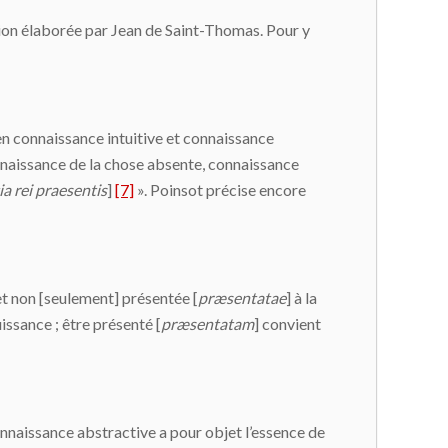
tion élaborée par Jean de Saint-Thomas. Pour y
 en connaissance intuitive et connaissance
onnaissance de la chose absente, connaissance
tia rei praesentis
]
[7]
». Poinsot précise encore
 et non [seulement] présentée [
præsentatae
] à la
issance ; être présenté [
præsentatam
] convient
connaissance abstractive a pour objet l’essence de