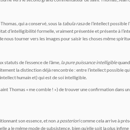
t-Thomas, qui a conservé, sous la
tabula rasa
de l’intellect possible l
’état d’intelligibilité formelle, vraiment présentée et présente à l’in
nous tourner vers les images pour saisir les choses même spirituell
x statuts de l’essence de l’âme,
la
pure puissance
intelligible
quand 
ement la distinction déjà rencontrée : entre l’intellect possible qui,
l’intellect humain et) qui est de soi intelligible.
(saint Thomas « me comble ! ») de trouver une confirmation dans un
itionnant son essence, et non
a posteriori
comme cela arrive à prés
elle a le même mode de subsistence, bien qu’elle soit la plus infime 