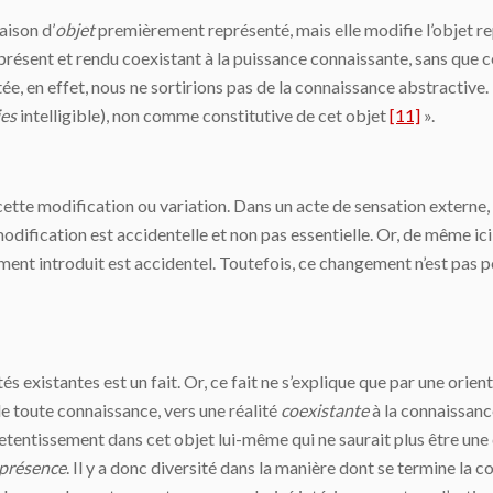
aison d’
objet
premièrement représenté, mais elle modifie l’objet repr
 présent et rendu coexistant à la puissance connaissante, sans que
ée, en effet, nous ne sortirions pas de la connaissance abstractive. E
ies
intelligible), non comme constitutive de cet objet
[11]
».
tte modification ou variation. Dans un acte de sensation externe,
odification est accidentelle et non pas essentielle. Or, de même ic
ment introduit est accidentel. Toutefois, ce changement n’est pas p
ités existantes est un fait. Or, ce fait ne s’explique que par une ori
de toute connaissance, vers une réalité
coexistante
à la connaissanc
etentissement dans cet objet lui-même qui ne saurait plus être une 
 présence
. Il y a donc diversité dans la manière dont se termine la c