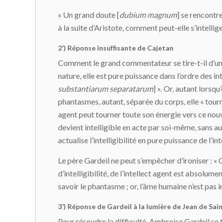
« Un grand doute [
dubium magnum
] se rencontre
à la suite d’Aristote, comment peut-elle s’intelli
2’) Réponse insuffisante de Cajetan
Comment le grand commentateur se tire-t-il d’un s
nature, elle est pure puissance dans l’ordre des in
substantiarum separatarum
] ». Or, autant lorsqu
phantasmes, autant, séparée du corps, elle « tour
agent peut tourner toute son énergie vers ce nouvel 
devient intelligible en acte par soi-même, sans a
actualise l’intelligibilité en pure puissance de l’in
Le père Gardeil ne peut s’empêcher d’ironiser : « On
d’intelligibilité, de l’intellect agent est absolume
savoir le phantasme ; or, l’âme humaine n’est pas i
3’) Réponse de Gardeil à la lumière de Jean de Sa
Pour résoudre la difficulté, Ambroise Gardeil s