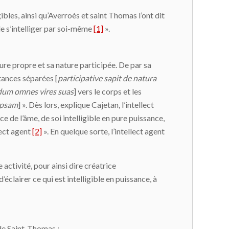
ibles, ainsi qu’Averroès et saint Thomas l’ont dit
 de s’intelliger par soi-même
[1]
».
ure propre et sa nature participée. De par sa
stances séparées [
participative sapit de natura
um omnes vires suas
] vers le corps et les
ipsam
] ». Dès lors, explique Cajetan, l’intellect
ce de l’âme, de soi intelligible en pure puissance,
lect agent
[2]
». En quelque sorte, l’intellect agent
e activité, pour ainsi dire créatrice
d’éclairer ce qui est intelligible en puissance, à
de Saint-Thomas :