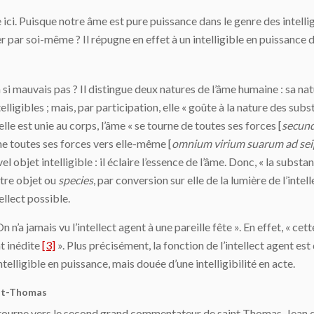
 ici. Puisque notre âme est pure puissance dans le genre des intellig
ger par soi-même ? Il répugne en effet à un intelligible en puissance
i mauvais pas ? Il distingue deux natures de l’âme humaine : sa nat
telligibles ; mais, par participation, elle « goûte à la nature des sub
’elle est unie au corps, l’âme « se tourne de toutes ses forces [
secund
ne toutes ses forces vers elle-même [
omnium virium suarum ad se
objet intelligible : il éclaire l’essence de l’âme. Donc, « la substan
utre objet ou
species
, par conversion sur elle de la lumière de l’intel
tellect possible.
 n’a jamais vu l’intellect agent à une pareille fête ». En effet, « cett
nt inédite
[3]
». Plus précisément, la fonction de l’intellect agent est 
ntelligible en puissance, mais douée d’une intelligibilité en acte.
int-Thomas
e tourne vers le second grand commentateur de saint Thomas, Jean 