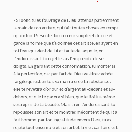
« Si donc tu es l’ouvrage de Dieu, attends patiemment
la main de ton artiste, qui fait toutes choses en temps
opportun. Présente-lui un cœur souple et docile et
garde la forme que t’a donnée cet artiste, en ayant en
toi l’eau qui vient de lui et faute de laquelle, en
t’endurcissant, tu rejetterais l’empreinte de ses
doigts. En gardant cette conformation, tu monteras
à la perfection, car par l’art de Dieu va être cachée
l’argile qui est en toi. Sa main a créé ta substance :
elle te revêtira d’or pur et d’argent au-dedans et au-
dehors, et elle te parera si bien, que le Roi lui-même
sera épris de ta beauté. Mais si en t’endurcissant, tu
repousses son art et te montres mécontent de qui t’a
fait homme, par ton ingratitude envers Dieu, tu as
rejeté tout ensemble et son art et la vie : car faire est