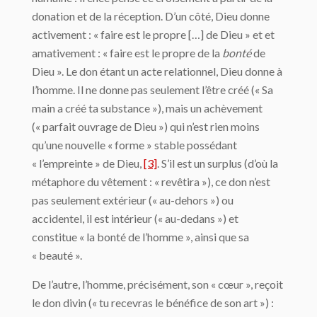
donation et de la réception. D’un côté, Dieu donne
activement : « faire est le propre […] de Dieu » et et
amativement : « faire est le propre de la
bonté
de
Dieu ». Le don étant un acte relationnel, Dieu donne à
l’homme. Il ne donne pas seulement l’être créé (« Sa
main a créé ta substance »), mais un achèvement
(« parfait ouvrage de Dieu ») qui n’est rien moins
qu’une nouvelle « forme » stable possédant
« l’empreinte » de Dieu,
[3]
. S’il est un surplus (d’où la
métaphore du vêtement : « revêtira »), ce don n’est
pas seulement extérieur (« au-dehors ») ou
accidentel, il est intérieur (« au-dedans ») et
constitue « la bonté de l’homme », ainsi que sa
« beauté ».
De l’autre, l’homme, précisément, son « cœur », reçoit
le don divin (« tu recevras le bénéfice de son art ») :