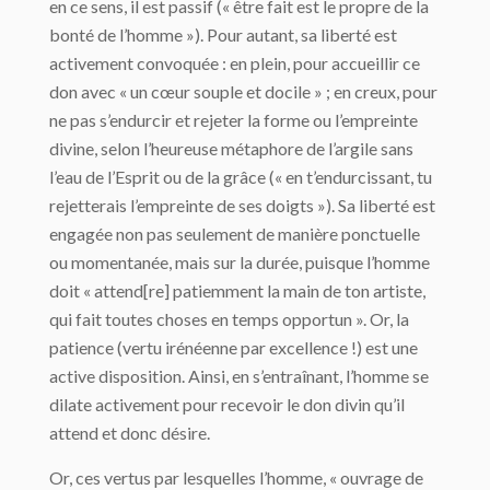
en ce sens, il est passif (« être fait est le propre de la
bonté de l’homme »). Pour autant, sa liberté est
activement convoquée : en plein, pour accueillir ce
don avec « un cœur souple et docile » ; en creux, pour
ne pas s’endurcir et rejeter la forme ou l’empreinte
divine, selon l’heureuse métaphore de l’argile sans
l’eau de l’Esprit ou de la grâce (« en t’endurcissant, tu
rejetterais l’empreinte de ses doigts »). Sa liberté est
engagée non pas seulement de manière ponctuelle
ou momentanée, mais sur la durée, puisque l’homme
doit « attend[re] patiemment la main de ton artiste,
qui fait toutes choses en temps opportun ». Or, la
patience (vertu irénéenne par excellence !) est une
active disposition. Ainsi, en s’entraînant, l’homme se
dilate activement pour recevoir le don divin qu’il
attend et donc désire.
Or, ces vertus par lesquelles l’homme, « ouvrage de