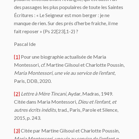
des passages les plus populaires de toute les Saintes
Écritures : « Le Seigneur est mon berger : je ne
manque de rien. Sur des prés d’herbe fraîche, il me
fait reposer » (Ps 22[23],1-2) ?
Pascal Ide
[1]
Pour une biographie actualisée de Maria
Montessori,
cf
. Martine Gilsoul et Charlotte Poussin,
Maria Montessori, une vie au service de l’enfant
,
Paris, DDB, 2020.
[2]
Lettre à Mère Tincani
, Aydar, Madras, 1949.
Citée dans Maria Montessori,
Dieu et l’enfant, et
autres écrits inédits
, trad., Paris, Parole et Silence,
2015, p. 243.
[3]
Citée par Martine Gilsoul et Charlotte Poussin,
Maria Montessori, une vie au service de l’enfant
, p.