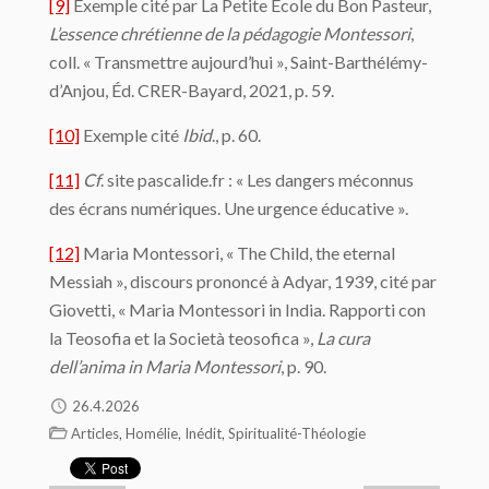
[9]
Exemple cité par La Petite École du Bon Pasteur,
L’essence chrétienne de la pédagogie Montessori
,
coll. « Transmettre aujourd’hui », Saint-Barthélémy-
d’Anjou, Éd. CRER-Bayard, 2021, p. 59.
[10]
Exemple cité
Ibid
., p. 60.
[11]
Cf
. site pascalide.fr : « Les dangers méconnus
des écrans numériques. Une urgence éducative ».
[12]
Maria Montessori, « The Child, the eternal
Messiah », discours prononcé à Adyar, 1939, cité par
Giovetti, « Maria Montessori in India. Rapporti con
la Teosofia et la Società teosofica »,
La cura
dell’anima in Maria Montessori
, p. 90.
26.4.2026
,
,
,
Articles
Homélie
Inédit
Spiritualité-Théologie