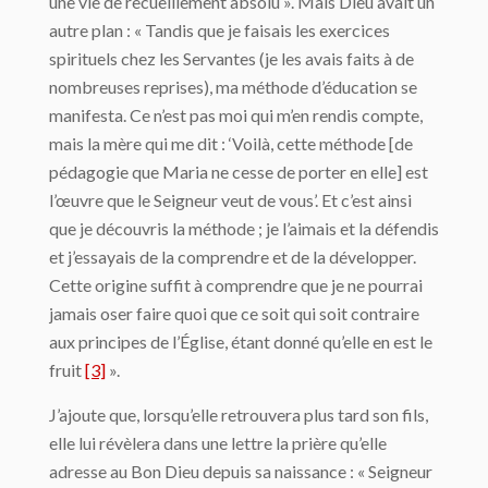
une vie de recueillement absolu ». Mais Dieu avait un
autre plan : « Tandis que je faisais les exercices
spirituels chez les Servantes (je les avais faits à de
nombreuses reprises), ma méthode d’éducation se
manifesta. Ce n’est pas moi qui m’en rendis compte,
mais la mère qui me dit : ‘Voilà, cette méthode [de
pédagogie que Maria ne cesse de porter en elle] est
l’œuvre que le Seigneur veut de vous’. Et c’est ainsi
que je découvris la méthode ; je l’aimais et la défendis
et j’essayais de la comprendre et de la développer.
Cette origine suffit à comprendre que je ne pourrai
jamais oser faire quoi que ce soit qui soit contraire
aux principes de l’Église, étant donné qu’elle en est le
fruit
[3]
».
J’ajoute que, lorsqu’elle retrouvera plus tard son fils,
elle lui révèlera dans une lettre la prière qu’elle
adresse au Bon Dieu depuis sa naissance : « Seigneur