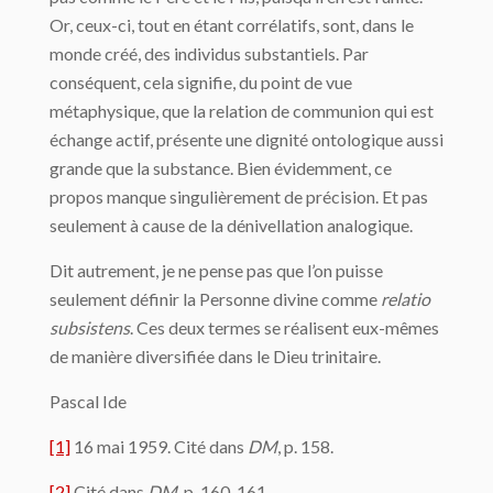
Or, ceux-ci, tout en étant corrélatifs, sont, dans le
monde créé, des individus substantiels. Par
conséquent, cela signifie, du point de vue
métaphysique, que la relation de communion qui est
échange actif, présente une dignité ontologique aussi
grande que la substance. Bien évidemment, ce
propos manque singulièrement de précision. Et pas
seulement à cause de la dénivellation analogique.
Dit autrement, je ne pense pas que l’on puisse
seulement définir la Personne divine comme
relatio
subsistens
. Ces deux termes se réalisent eux-mêmes
de manière diversifiée dans le Dieu trinitaire.
Pascal Ide
[1]
16 mai 1959. Cité dans
DM
, p. 158.
[2]
Cité dans
DM
, p. 160-161.