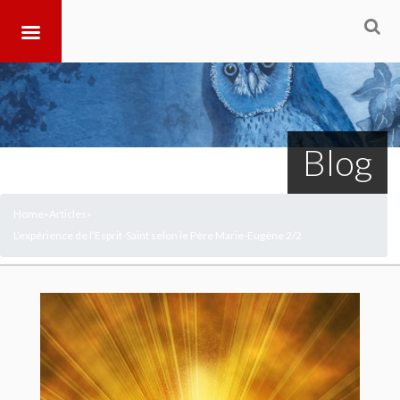
Blog
Home
Articles
>
>
L’expérience de l’Esprit-Saint selon le Père Marie-Eugène 2/2