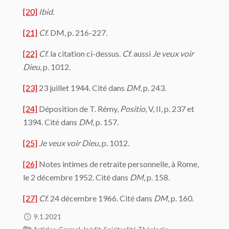
[20]
Ibid
.
[21]
Cf
. DM, p. 216-227.
[22]
Cf
. la citation ci-dessus.
Cf
. aussi
Je veux voir
Dieu
, p. 1012.
[23]
23 juillet 1944. Cité dans
DM
, p. 243.
[24]
Déposition de T. Rémy,
Positio
, V, II, p. 237 et
1394. Cité dans
DM
, p. 157.
[25]
Je veux voir Dieu
, p. 1012.
[26]
Notes intimes de retraite personnelle, à Rome,
le 2 décembre 1952. Cité dans
DM
, p. 158.
[27]
Cf
. 24 décembre 1966. Cité dans
DM
, p. 160.
9.1.2021
,
,
,