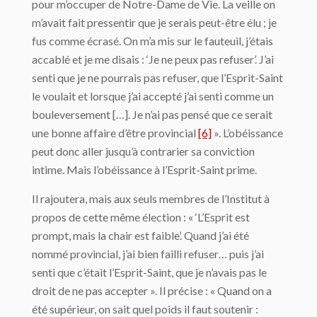
pour m’occuper de Notre-Dame de Vie. La veille on
m’avait fait pressentir que je serais peut-être élu ; je
fus comme écrasé. On m’a mis sur le fauteuil, j’étais
accablé et je me disais : ‘Je ne peux pas refuser’. J’ai
senti que je ne pourrais pas refuser, que l’Esprit-Saint
le voulait et lorsque j’ai accepté j’ai senti comme un
bouleversement […]. Je n’ai pas pensé que ce serait
une bonne affaire d’être provincial
[6]
». L’obéissance
peut donc aller jusqu’à contrarier sa conviction
intime. Mais l’obéissance à l’Esprit-Saint prime.
Il rajoutera, mais aux seuls membres de l’Institut à
propos de cette même élection : « ‘L’Esprit est
prompt, mais la chair est faible’. Quand j’ai été
nommé provincial, j’ai bien failli refuser… puis j’ai
senti que c’était l’Esprit-Saint, que je n’avais pas le
droit de ne pas accepter ». Il précise : « Quand on a
été supérieur, on sait quel poids il faut soutenir :