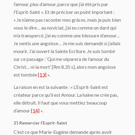
l’amour, plus d’amour, parce que j’ai été pris par
l’Esprit-Saint ». Et de préciser un point important :
« Je n’aime pas raconter mes grâces, mais je puis bien
vous le dire… au noviciat, j’ai eu comme un dard qui
m’a transpercé, j’ai eu comme une blessure d’amour…
Je sentis une angoisse… Je me suis demandé si j’allais
mourir. J’ai ouvert la Sainte Ecriture. Je suis tombé
sur ce passage : ‘Qui me séparera de l’amour du
Christ… ni la mort’ [Rm 8,35 s], alors mon angoisse
est tombée
[13]
».
La raison en est la suivante : « L’Esprit-Saint est
créateur parce qu’il est Amour. La haine ne crée pas,
elle détruit. Il faut que vous mettiez beaucoup
d’amour
[14]
».
2’) Remercier l’Esprit-Saint
C’est ce que Marie-Eugène demande après avoir