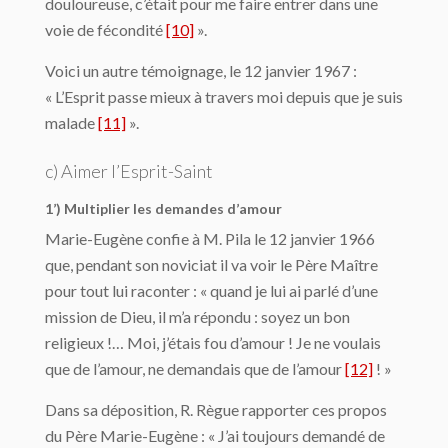
douloureuse, c’était pour me faire entrer dans une
voie de fécondité
[10]
».
Voici un autre témoignage, le 12 janvier 1967 :
« L’Esprit passe mieux à travers moi depuis que je suis
malade
[11]
».
c) Aimer l’Esprit-Saint
1’) Multiplier les demandes d’amour
Marie-Eugène confie à M. Pila le 12 janvier 1966
que, pendant son noviciat il va voir le Père Maître
pour tout lui raconter : « quand je lui ai parlé d’une
mission de Dieu, il m’a répondu : soyez un bon
religieux !… Moi, j’étais fou d’amour ! Je ne voulais
que de l’amour, ne demandais que de l’amour
[12]
! »
Dans sa déposition, R. Règue rapporter ces propos
du Père Marie-Eugène : « J’ai toujours demandé de