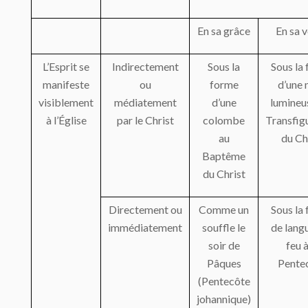
En sa grâce
En sa v
L’Esprit se
Indirectement
Sous la
Sous la
manifeste
ou
forme
d’une 
visiblement
médiatement
d’une
lumineus
à l’Église
par le Christ
colombe
Transfig
au
du Ch
Baptême
du Christ
Directement ou
Comme un
Sous la
immédiatement
souffle le
de lang
soir de
feu à
Pâques
Pente
(Pentecôte
johannique)