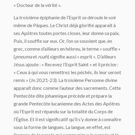
« Docteur de la vérité ».
La troisième épiphanie de l’Esprit se déroule le soir
même de Pâques. Le Christ déjà glorifié apparaît à
ses Apôtres toutes portes closes, leur donne sa paix.
Puis, il souffle sur eux. Or, l’on se souvient que, en
grec, comme d’ailleurs en hébreu, le terme « souffle »
(
pneuma
et
ruah
) signifie aussi « esprit ». D’ailleurs
Jésus ajoute : « Recevez l’Esprit Saint » et il précise :
« Ceux à qui vous remettrez les péchés, ils leur seront
remis » (Jn 20,21-23). La troisième Personne divine
apparaît donc comme l’auteur des sacrements. Cette
Pentecôte dite johannique précède et prépare la
grande Pentecôte lucanienne des Actes des Apôtres
où l’Esprit est répandu sur la totalité du Corps de
l’Église. Et il est significatif qu’il s’y donne à connaître
sous la forme de langues. La langue, en effet, est
l’organe de la parole qui communique la pensée et la