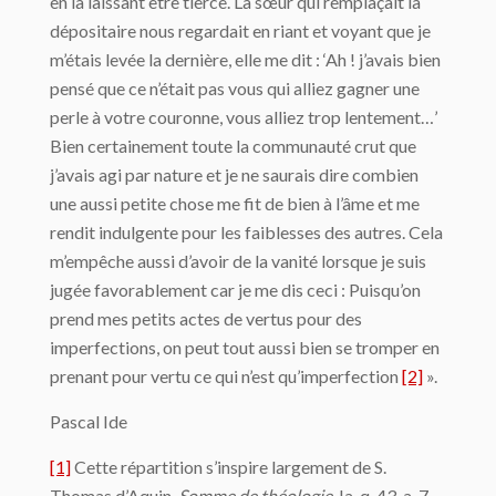
en la laissant être tierce. La sœur qui remplaçait la
dépositaire nous regardait en riant et voyant que je
m’étais levée la dernière, elle me dit : ‘Ah ! j’avais bien
pensé que ce n’était pas vous qui alliez gagner une
perle à votre couronne, vous alliez trop lentement…’
Bien certainement toute la communauté crut que
j’avais agi par nature et je ne saurais dire combien
une aussi petite chose me fit de bien à l’âme et me
rendit indulgente pour les faiblesses des autres. Cela
m’empêche aussi d’avoir de la vanité lorsque je suis
jugée favorablement car je me dis ceci : Puisqu’on
prend mes petits actes de vertus pour des
imperfections, on peut tout aussi bien se tromper en
prenant pour vertu ce qui n’est qu’imperfection
[2]
».
Pascal Ide
[1]
Cette répartition s’inspire largement de S.
Thomas d’Aquin,
Somme de théologie
, Ia, q. 43, a. 7,