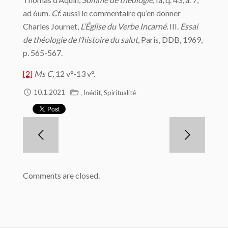
ad 6um.
Cf
. aussi le commentaire qu’en donner
Charles Journet,
L’
Église
du Verbe Incarné.
III.
Essai
de théologie de l’histoire du salut
, Paris, DDB, 1969,
p. 565-567.
[2]
Ms C,
12 v°-13 v°.
,
,
10.1.2021
Inédit
Spiritualité
Comments are closed.