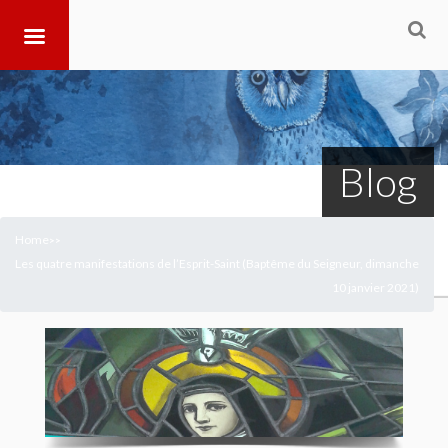
Blog
Home
>
>
Les quatre manifestations de l’Esprit-Saint (Baptême du Seigneur, dimanche
10 janvier 2021)