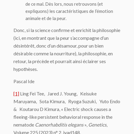
de ce mal. Dès lors, nous retrouvons (et
expliquons) les caractéristiques de l’émotion
animale et de la peur.
Donc, si la science confirme et enrichit la philosophie
(ici, en montrant que la peur s’accompagne d’un
désintérêt, donc d’un désamour, pour un bien
désirable comme la nourriture), la philosophie, en
retour, la précède et pourrait ainsi éclairer ses
hypothèses.
Pascal Ide
[1]
Ling Fei Tee, Jared J. Young, Keisuke
Maruyama, Sota Kimura, Ryoga Suzuki, Yuto Endo
& Koutarou D Kimura, « Electric shock causes a
fleeing-like persistent behavioral response in the
nematode
Caenorhabditis elegans
»,
Genetics
,
Volume 225 (2023) n° 2, iyad148,