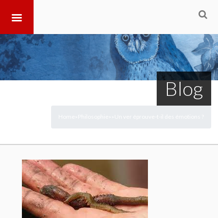
Blog
Home
Philosophie
Un ver éprouve-t-il des émotions ?
>
>
>