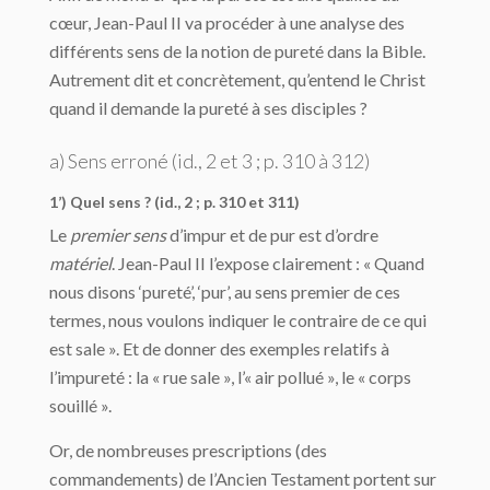
cœur, Jean-Paul II va procéder à une analyse des
différents sens de la notion de pureté dans la Bible.
Autrement dit et concrètement, qu’entend le Christ
quand il demande la pureté à ses disciples ?
a) Sens erroné (
id
., 2 et 3 ; p. 310 à 312)
1’) Quel sens ? (id., 2 ; p. 310 et 311)
Le
premier sens
d’impur et de pur est d’ordre
matériel
. Jean-Paul II l’expose clairement : « Quand
nous disons ‘pureté’, ‘pur’, au sens premier de ces
termes, nous voulons indiquer le contraire de ce qui
est sale ». Et de donner des exemples relatifs à
l’impureté : la « rue sale », l’« air pollué », le « corps
souillé ».
Or, de nombreuses prescriptions (des
commandements) de l’Ancien Testament portent sur