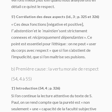
détail ce qu’est le respect.
5’) Corrélation des deux aspects (id., 3 ; p. 325 et 326)
« Ces deux fonctions [négative et positive],
l’‘
abstention’
et le
‘maintien’
sont strictement
connexes et
réciproquement dépendantes
». Ce
point est essentiel pour l’éthique : on ne peut « user
du corps avec respect » que si l’on s’abstient de
l’impudicité, que si l’on maîtrise ses pulsions.
b) Première cause : la vertu morale de respect
(54, 4 à 55)
1’) Introduction (54, 4 ; p. 326)
Si l’on continue la lecture attentive du texte de S.
Paul, on se rend compte que la pureté est « non
seulement » une « capacité de la faculté subjective