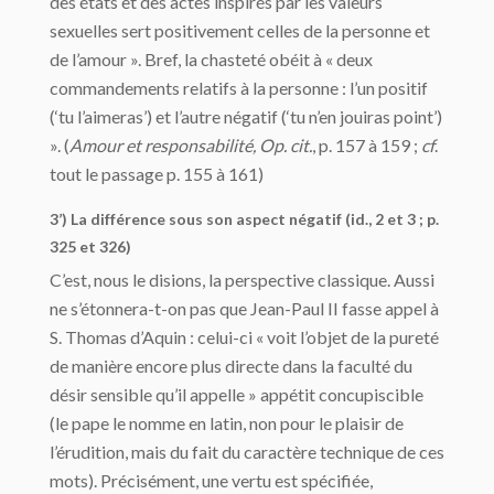
des états et des actes inspirés par les valeurs
sexuelles sert positivement celles de la personne et
de l’amour ». Bref, la chasteté obéit à « deux
commandements relatifs à la personne : l’un positif
(‘tu l’aimeras’) et l’autre négatif (‘tu n’en jouiras point’)
». (
Amour et responsabilité, Op. cit.
, p. 157 à 159 ;
cf
.
tout le passage p. 155 à 161)
3’) La différence sous son aspect négatif (id., 2 et 3 ; p.
325 et 326)
C’est, nous le disions, la perspective classique. Aussi
ne s’étonnera-t-on pas que Jean-Paul II fasse appel à
S. Thomas d’Aquin : celui-ci « voit l’objet de la pureté
de manière encore plus directe dans la faculté du
désir sensible qu’il appelle » appétit concupiscible
(le pape le nomme en latin, non pour le plaisir de
l’érudition, mais du fait du caractère technique de ces
mots). Précisément, une vertu est spécifiée,