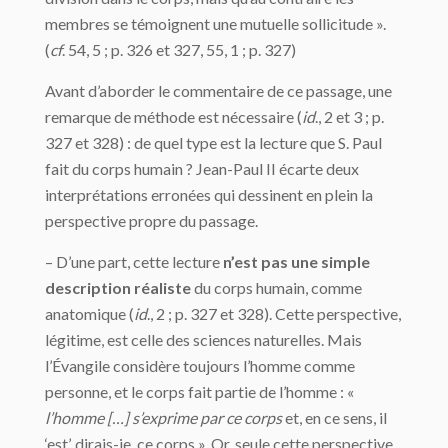
membres se témoignent une mutuelle sollicitude ».
(
cf
. 54, 5 ; p. 326 et 327, 55, 1 ; p. 327)
Avant d’aborder le commentaire de ce passage, une
remarque de méthode est nécessaire (
id
., 2 et 3 ; p.
327 et 328) : de quel type est la lecture que S. Paul
fait du corps humain ? Jean-Paul II écarte deux
interprétations erronées qui dessinent en plein la
perspective propre du passage.
– D’une part, cette lecture
n’est pas une simple
description réaliste
du corps humain, comme
anatomique (
id
., 2 ; p. 327 et 328). Cette perspective,
légitime, est celle des sciences naturelles. Mais
l’Évangile considère toujours l’homme comme
personne, et le corps fait partie de l’homme : «
l’homme […] s’exprime par ce corps
et, en ce sens, il
‘est’, dirais-je, ce corps ». Or, seule cette perspective