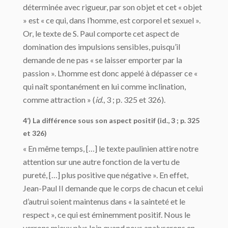
déterminée avec rigueur, par son objet et cet « objet
» est « ce qui, dans l’homme, est corporel et sexuel ».
Or, le texte de S. Paul comporte cet aspect de
domination des impulsions sensibles, puisqu’il
demande de ne pas « se laisser emporter par la
passion ». L’homme est donc appelé à dépasser ce «
qui naît spontanément en lui comme inclination,
comme attraction » (
id
., 3 ; p. 325 et 326).
4’) La différence sous son aspect positif (id., 3 ; p. 325
et 326)
« En même temps, […] le texte paulinien attire notre
attention sur une autre fonction de la vertu de
pureté, […] plus positive que négative ». En effet,
Jean-Paul II demande que le corps de chacun et celui
d’autrui soient maintenus dans « la sainteté et le
respect », ce qui est éminemment positif. Nous le
verrons mieux plus loin quand nous analyserons en