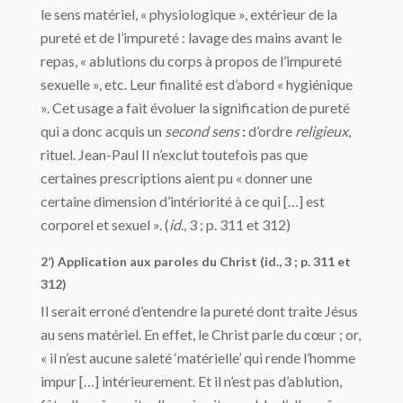
le sens matériel, « physiologique », extérieur de la
pureté et de l’impureté : lavage des mains avant le
repas, « ablutions du corps à propos de l’impureté
sexuelle », etc. Leur finalité est d’abord « hygiénique
». Cet usage a fait évoluer la signification de pureté
qui a donc acquis un
second sens
:
d’ordre
religieux
,
rituel. Jean-Paul II n’exclut toutefois pas que
certaines prescriptions aient pu « donner une
certaine dimension d’intériorité à ce qui […] est
corporel et sexuel ». (
id
., 3 ; p. 311 et 312)
2’) Application aux paroles du Christ (id., 3 ; p. 311 et
312)
Il serait erroné d’entendre la pureté dont traite Jésus
au sens matériel. En effet, le Christ parle du cœur ; or,
« il n’est aucune saleté ‘matérielle’ qui rende l’homme
impur […] intérieurement. Et il n’est pas d’ablution,