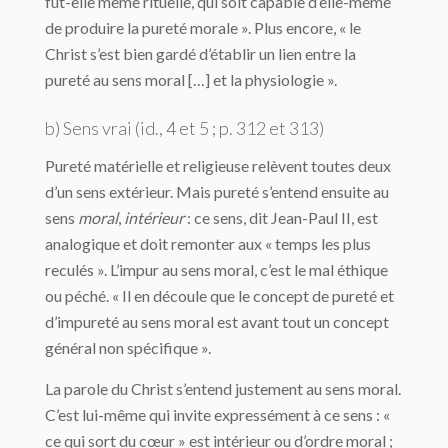
fût-elle même rituelle, qui soit capable d’elle-même
de produire la pureté morale ». Plus encore, « le
Christ s’est bien gardé d’établir un lien entre la
pureté au sens moral […] et la physiologie ».
b) Sens vrai (
id
., 4 et 5 ; p. 312 et 313)
Pureté matérielle et religieuse relèvent toutes deux
d’un sens extérieur. Mais pureté s’entend ensuite au
sens
moral
,
intérieur
: ce sens, dit Jean-Paul II, est
analogique et doit remonter aux « temps les plus
reculés ». L’impur au sens moral, c’est le mal éthique
ou péché. « Il en découle que le concept de pureté et
d’impureté au sens moral est avant tout un concept
général non spécifique ».
La parole du Christ s’entend justement au sens moral.
C’est lui-même qui invite expressément à ce sens : «
ce qui sort du cœur » est intérieur ou d’ordre moral ;