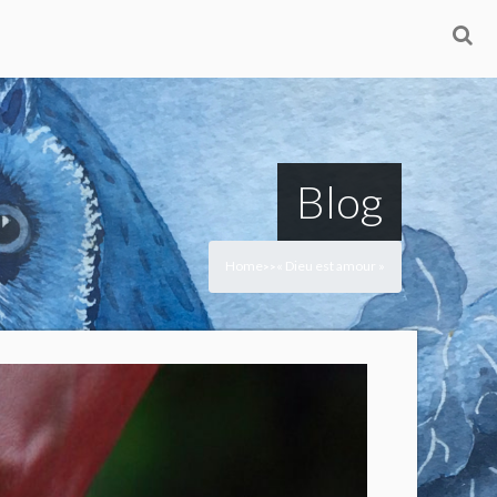
Blog
Home
« Dieu est amour »
>
>