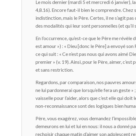
Le mois dernier (mardi 5 et mercredi 6 janvier), la
4,8.16). Encore faut-il bien le comprendre. Chez
indistinction, mais le Père. Certes, il ne s’agit pa
des modalités qui leur sont personnelles (et qu’il 
En l’occurrence, qu’est-ce que le Père me révèle d
est amour ») : « Dieu [donc le Père] a envoyé son Fi
ce qui suit : « Ce n’est pas nous qui avons aimé Die
premier » (v. 19). Ainsi, pour le Père, aimer, c’est 
et sans restriction.
Regardons, par comparaison, nos pauvres amours que 
ne lui pardonnerai que lorsqu’elle fera un geste » ;
vaisselle pour l’aider, alors que c’est elle qui do
non-reconnaissance sont des logiques bien humaine
Père, vous exagérez, vous demandez l’impossible
demeurons en lui et lui en nous: il nous a donné pa
rechoisir chaque matin d’aimer son adolescent re