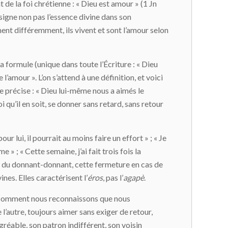
 de la foi chrétienne : « Dieu est amour » (1 Jn
signe non pas l’essence divine dans son
aiment différemment, ils vivent et sont l’amour selon
 formule (unique dans toute l’Écriture : « Dieu
l’amour ». L’on s’attend à une définition, et voici
ôtre précise : « Dieu lui-même nous a aimés le
oi qu’il en soit, se donner sans retard, sans retour
 lui, il pourrait au moins faire un effort » ; « Je
» ; « Cette semaine, j’ai fait trois fois la
ique du donnant-donnant, cette fermeture en cas de
es. Elles caractérisent l’
éros
, pas l’
agapè
.
ci comment nous reconnaissons que nous
 l’autre, toujours aimer sans exiger de retour,
éable, son patron indifférent, son voisin