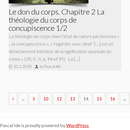
Le don du corps. Chapitre 2 La
théologie du corps de
concupiscence 1/2
La théologie du corps dans l’état de nature pécheresse «
…la concupiscence », « ‘regarder avec désir’ […] est un
détachement intérieur de la signification sponsale du
corps ». (39, 5 ; II, p. 94 et 95) La […]
10.2.2020
by Pascal Ide
...
5
10
12
13
14
15
16
...
Pascal Ide is proudly powered by
WordPress