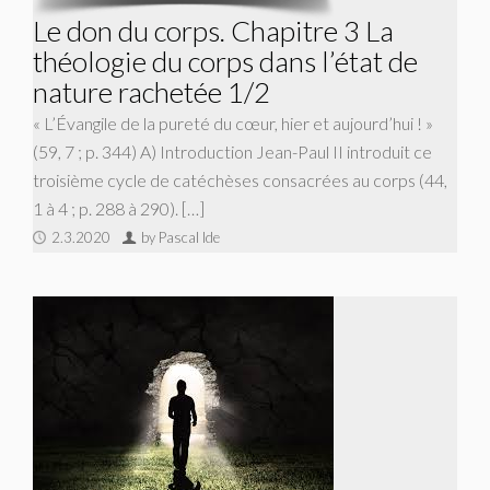
Le don du corps. Chapitre 3 La
théologie du corps dans l’état de
nature rachetée 1/2
« L’Évangile de la pureté du cœur, hier et aujourd’hui ! »
(59, 7 ; p. 344) A) Introduction Jean-Paul II introduit ce
troisième cycle de catéchèses consacrées au corps (44,
1 à 4 ; p. 288 à 290). […]
2.3.2020
by Pascal Ide