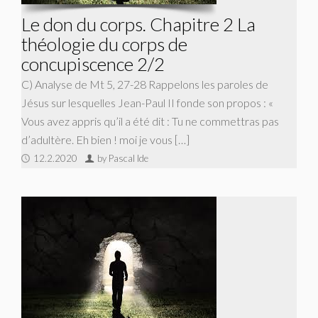
Le don du corps. Chapitre 2 La
théologie du corps de
concupiscence 2/2
C) Analyse de Mt 5, 27-28 Rappelons les paroles de
Jésus sur lesquelles Jean-Paul II fonde son propos : «
Vous avez appris qu’il a été dit : Tu ne commettras pas
d’adultère. Eh bien ! moi je vous […]
12.2.2020
by Pascal Ide