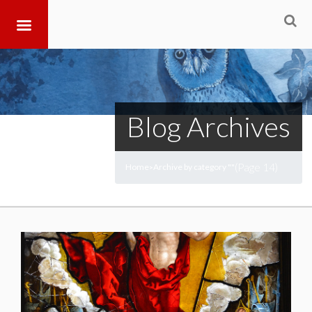
Blog Archives
(Page 14)
Home
Archive by category ""
>