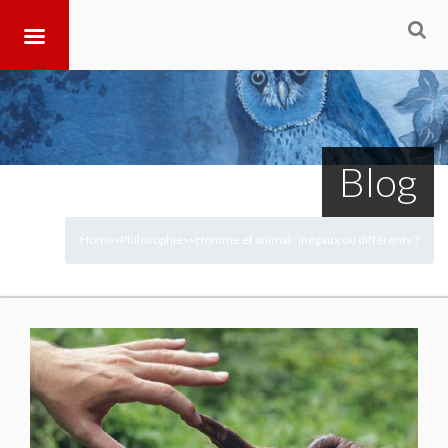
Blog
Home
Philosophie
Homme et animal : inégaux ou différents ?
>
>
>