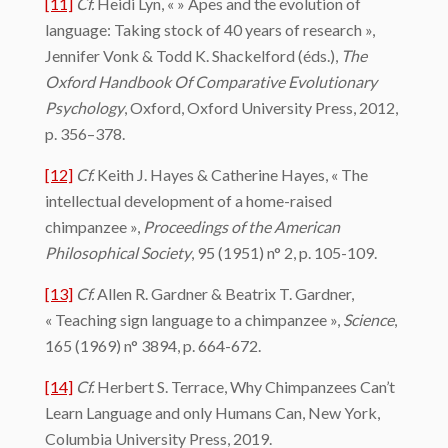
[11]
Cf.
Heidi Lyn, « » Apes and the evolution of
language: Taking stock of 40 years of research »,
Jennifer Vonk & Todd K. Shackelford (éds.),
The
Oxford Handbook Of Comparative Evolutionary
Psychology
, Oxford, Oxford University Press, 2012,
p. 356–378.
[12]
Cf.
Keith J. Hayes & Catherine Hayes, « The
intellectual development of a home-raised
chimpanzee »,
Proceedings of the American
Philosophical Society
, 95 (1951) n° 2, p. 105-109.
[13]
Cf.
Allen R. Gardner & Beatrix T. Gardner,
« Teaching sign language to a chimpanzee »,
Science
,
165 (1969) n° 3894, p. 664-672.
[14]
Cf.
Herbert S. Terrace, Why Chimpanzees Can’t
Learn Language and only Humans Can, New York,
Columbia University Press, 2019.