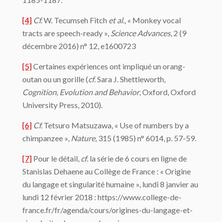
[4]
Cf.
W. Tecumseh Fitch
et al
., « Monkey vocal
tracts are speech-ready »,
Science Advances
, 2 (9
décembre 2016) n° 12, e1600723
[5]
Certaines expériences ont impliqué un orang-
outan ou un gorille (
cf
. Sara J. Shettleworth,
Cognition, Evolution and Behavior
, Oxford, Oxford
University Press, 2010).
[6]
Cf.
Tetsuro Matsuzawa, « Use of numbers by a
chimpanzee »,
Nature
, 315 (1985) n° 6014, p. 57-59.
[7]
Pour le détail,
cf
. la série de 6 cours en ligne de
Stanislas Dehaene au Collège de France : « Origine
du langage et singularité humaine », lundi 8 janvier au
lundi 12 février 2018 : https://www.college-de-
france.fr/fr/agenda/cours/origines-du-langage-et-