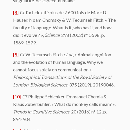
singularite-de-espece-humaine
[8]
Cf
. l’article cité plus de 7 600 fois de Marc D.
Hauser, Noam Chomsky & W. Tecumseh Fitch, « The
faculty of language. What is it, who has it, and how
did it evolve ? »,
Science
, 298 (2002) n° 5598, p.
1569-1579.
[9]
Cf.
W. Tecumseh Fitch
et al
., « Animal cognition
and the evolution of human language. Why we
cannot focus solely on communication »,
Philosophical Transactions of the Royal Society of
London. Biological Sciences
, 375 (2019), 20190046.
[10]
Cf.
Philippe Schlenker, Emmanuel Chemla &
Klaus Zuberbühler, « What do monkey calls mean? »,
Trends in Cognitive Sciences
, 20 (2016) n° 12, p.
894-904.