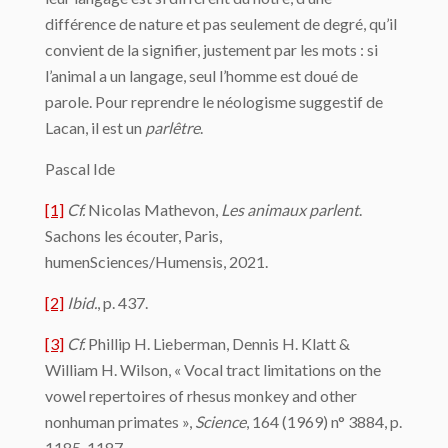
différence de nature et pas seulement de degré, qu’il
convient de la signifier, justement par les mots : si
l’animal a un langage, seul l’homme est doué de
parole. Pour reprendre le néologisme suggestif de
Lacan, il est un
parlêtre
.
Pascal Ide
[1]
Cf.
Nicolas Mathevon,
Les animaux parlent
.
Sachons les écouter, Paris,
humenSciences/Humensis, 2021.
[2]
Ibid.
, p. 437.
[3]
Cf.
Phillip H. Lieberman, Dennis H. Klatt &
William H. Wilson, « Vocal tract limitations on the
vowel repertoires of rhesus monkey and other
nonhuman primates »,
Science
, 164 (1969) n° 3884, p.
1185-1187.