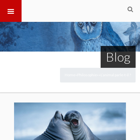
Blog
Home
Philosophie
L’animal parle-t-il ?
>
>
>