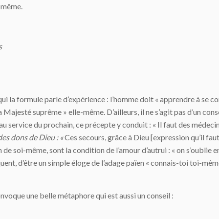
oi-même.
s
qui la formule parle d’expérience : l’homme doit « apprendre à se c
 la Majesté suprême » elle-même. D’ailleurs, il ne s’agit pas d’un c
u service du prochain, ce précepte y conduit : « Il faut des médecins
des dons de Dieu : «
Ces secours, grâce à Dieu [expression qu’il fau
in de soi-même, sont la condition de l’amour d’autrui : « on s’oublie
quent, d’être un simple éloge de l’adage païen « connais-toi toi-même
nvoque une belle métaphore qui est aussi un conseil :