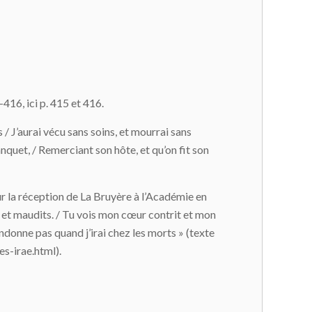
-416, ici p. 415 et 416.
/ J’aurai vécu sans soins, et mourrai sans
 banquet, / Remerciant son hôte, et qu’on fit son
r la réception de La Bruyère à l’Académie en
s et maudits. / Tu vois mon cœur contrit et mon
andonne pas quand j’irai chez les morts » (texte
s-irae.html).