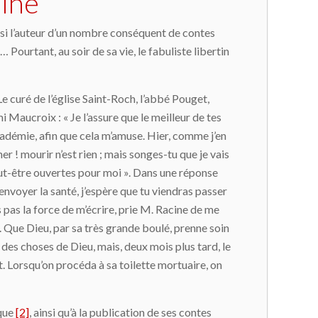
ine
ussi l’auteur d’un nombre conséquent de contes
 Pourtant, au soir de sa vie, le fabuliste libertin
Le curé de l’église Saint-Roch, l’abbé Pouget,
i Maucroix : « Je l’assure que le meilleur de tes
’Académie, afin que cela m’amuse. Hier, comme j’en
er ! mourir n’est rien ; mais songes-tu que je vais
peut-être ouvertes pour moi ». Dans une réponse
renvoyer la santé, j’espère que tu viendras passer
 pas la force de m’écrire, prie M. Racine de me
. Que Dieu, par sa très grande boulé, prenne soin
des choses de Dieu, mais, deux mois plus tard, le
t. Lorsqu’on procéda à sa toilette mortuaire, on
ique
[2]
, ainsi qu’à la publication de ses contes