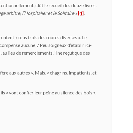
tentionnellement, clôt le recueil des douze livres.
ge arbitre, l’Hospitalier et le Solitaire »
[4]
.
runtent « tous trois des routes diverses ». Le
récompense aucune, / Peu soigneux d’établir ici-
s, au lieu de remerciements, il ne reçut que des
éfère aux autres ». Mais, « chagrins, impatients, et
ils « vont confier leur peine au silence des bois ».