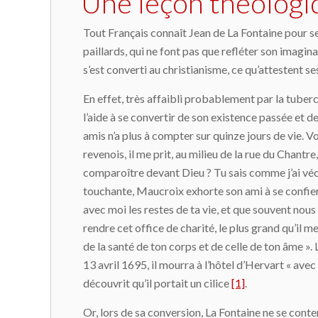
Une leçon théolog
Tout Français connaît Jean de La Fontaine pour se
paillards, qui ne font pas que refléter son imagina
s’est converti au christianisme, ce qu’attestent se
En effet, très affaibli probablement par la tubercu
l’aide à se convertir de son existence passée et de
amis n’a plus à compter sur quinze jours de vie. Vo
revenois, il me prit, au milieu de la rue du Chantr
comparoître devant Dieu ? Tu sais comme j’ai vécu
touchante, Maucroix exhorte son ami à se confier à
avec moi les restes de ta vie, et que souvent nou
rendre cet office de charité, le plus grand qu’il 
de la santé de ton corps et de celle de ton âme »
13 avril 1695, il mourra à l’hôtel d’Hervart « ave
découvrit qu’il portait un cilice
[1]
.
Or, lors de sa conversion, La Fontaine ne se con