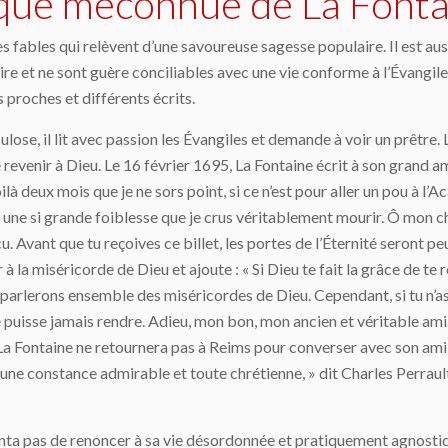
ique méconnue de La Fonta
s fables qui relèvent d’une savoureuse sagesse populaire. Il est a
ire et ne sont guère conciliables avec une vie conforme à l’Évangile…
s proches et différents écrits.
lose, il lit avec passion les Évangiles et demande à voir un prêtre. 
 revenir à Dieu. Le 16 février 1695, La Fontaine écrit à son grand am
ilà deux mois que je ne sors point, si ce n’est pour aller un pou à l
e, une si grande foiblesse que je crus véritablement mourir. Ô mon ch
. Avant que tu reçoives ce billet, les portes de l’Éternité seront 
 la miséricorde de Dieu et ajoute : « Si Dieu te fait la grâce de te 
s parlerons ensemble des miséricordes de Dieu. Cependant, si tu n’as
me puisse jamais rendre. Adieu, mon bon, mon ancien et véritable ami
. La Fontaine ne retournera pas à Reims pour converser avec son ami 
c une constance admirable et toute chrétienne, » dit Charles Perraul
tenta pas de renoncer à sa vie désordonnée et pratiquement agnost