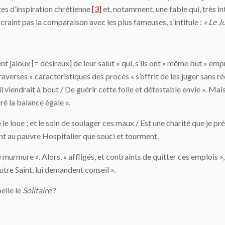
xtes d’inspiration chrétienne
[3]
et, notamment, une fable qui, très in
 craint pas la comparaison avec les plus fameuses, s’intitule :
« Le Ju
t jaloux [= désireux] de leur salut » qui, s’ils ont « même but » emp
raverses » caractéristiques des procès « s’offrit de les juger sans 
il viendrait à bout / De guérir cette folle et détestable envie ». Mai
ré la balance égale ».
 le loue ; et le soin de soulager ces maux / Est une charité que je pr
nt au pauvre Hospitalier que souci et tourment.
 murmure ». Alors, « affligés, et contraints de quitter ces emplois », 
autre Saint, lui demandent conseil ».
elle le
Solitaire
?