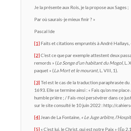
Je la présente aux Rois, je la propose aux Sages ;
Par où saurais-je mieux finir ? »
Pascal Ide
[1]
Faits et citations empruntés à André Hallays, 
[2]
C’est ce que par exemple attestent deux passag
remords » (
Le Songe d’un habitant du Mogol
, L.
paquet » (
La Mort et le mourant
, L. VIII, 1).
[3]
Tel est le cas de la traduction paraphrasée du
1693. Elle se termine ainsi : « Fais qu’on me pla
humble prière ; / Fais-moi persévérer dans ce just
sur le site consulté le 10 juin 2022 : http://ca
[4]
Jean de La Fontaine,
« Le Juge arbitre, l’Hospita
[5]
« C’est lui, le Christ, qui est notre Paix » (Ép 2,