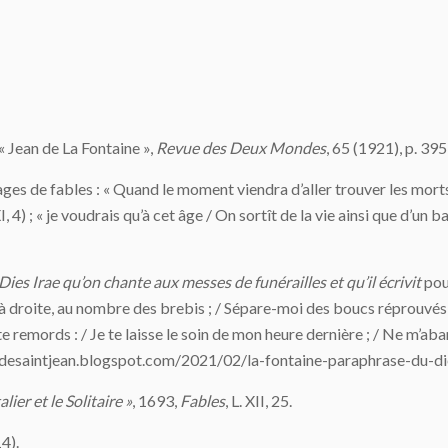
« Jean de La Fontaine »,
Revue des Deux Mondes
, 65 (1921), p. 395
es de fables : « Quand le moment viendra d’aller trouver les morts 
 XI, 4) ; « je voudrais qu’à cet âge / On sortît de la vie ainsi que d’un
Dies Irae qu’on chante aux messes de funérailles et qu’il écrivit
pou
ce à droite, au nombre des brebis ; / Sépare-moi des boucs réprouvé
e remords : / Je te laisse le soin de mon heure dernière ; / Ne m’ab
hiersdesaintjean.blogspot.com/2021/02/la-fontaine-paraphrase-du-die
lier et le Solitaire »
, 1693,
Fables
, L. XII, 25.
14).