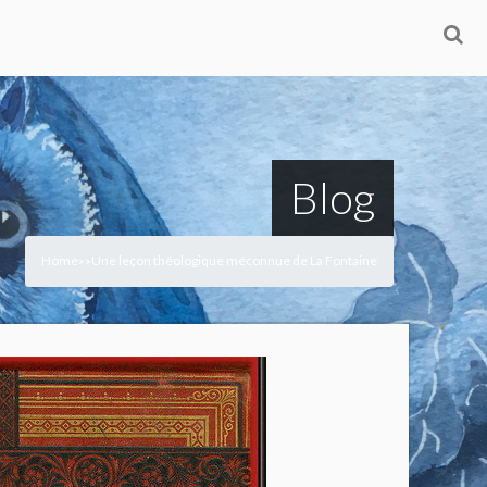
Blog
Home
Une leçon théologique méconnue de La Fontaine
>
>