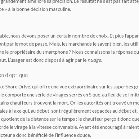
a grandement amélioré sa précision. Le résultat ne s’est pas fait att
e » à la bonne décision masculine.
e, nous devons poser un certain nombre de choix. Et plus l’appare
ant par le mot de passe. Mais, les marchands le savent bien, les utili
re le propriétaire du smartphone ? Nous connaissons la réponse qu
aut. L’usager est donc disposé à agir par le
nudge
.
on d’optique
e Shore Drive, qui offre une vue extraordinaire sur les superbes gr
le comporte une série de virages serrés en S que, au lieu de se limite
ins chauffeurs trouvent la mort. Or, les autorités ont trouvé un moye
s à l’axe qui, au début, sont régulièrement espacées au début et, 
e quotient de la distance sur le temps ; le chauffeur perçoit donc qu
 aborde le virage à la vitesse convenable. Ayant été encouragé à rale
ducteur a donc bénéficié de l’influence douce.