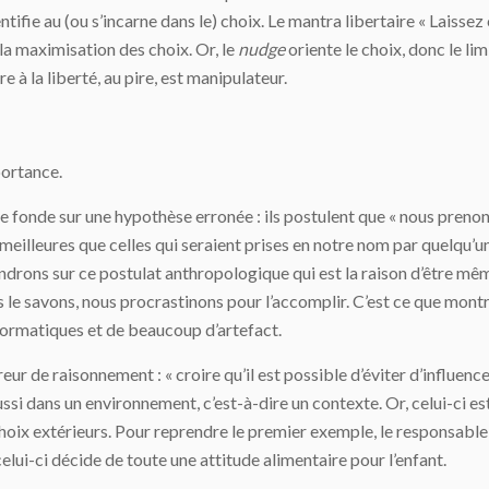
dentifie au (ou s’incarne dans le) choix. Le mantra libertaire « Laiss
 la maximisation des choix. Or, le
nudge
oriente le choix, donc le li
e à la liberté, au pire, est manipulateur.
portance.
 se fonde sur une hypothèse erronée : ils postulent que « nous preno
 meilleures que celles qui seraient prises en notre nom par quelqu’u
ndrons sur ce postulat anthropologique qui est la raison d’être m
 le savons, nous procrastinons pour l’accomplir. C’est ce que montr
formatiques et de beaucoup d’artefact.
reur de raisonnement : « croire qu’il est possible d’éviter d’influenc
 aussi dans un environnement, c’est-à-dire un contexte. Or, celui-ci 
choix extérieurs. Pour reprendre le premier exemple, le responsable
celui-ci décide de toute une attitude alimentaire pour l’enfant.