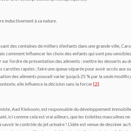
e inductivement à sa nature.
sant des centaines de milliers d’enfants dans une grande ville, Caro
is comment influencer les choix des enfants qui sont peu sensibles 
uer sur l’ordre de présentation des aliments : mettre les desserts au 
es carottes rapées ; faire une queue séparée pour avoir accès aux su
tion des aliments pouvait varier jusqu’à 25 % par la seule modifica
contexte, elle influence la décision sans la forcer
[2]
.
nomiste, Aad Kieboom, est responsable du développement immobilier
é, ici comme cela est vrai ailleurs, que les toilettes masculines n
 savoir le contrôle du jet urinaire ! L’idée est venue de dessiner a