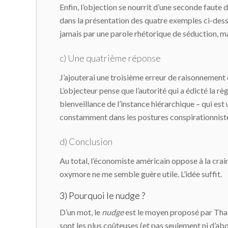
Enfin, l’objection se nourrit d’une seconde faute 
dans la présentation des quatre exemples ci-dessu
jamais par une parole rhétorique de séduction, ma
c) Une quatrième réponse
J’ajouterai une troisième erreur de raisonnement co
L’objecteur pense que l’autorité qui a édicté la règ
bienveillance de l’instance hiérarchique – qui est 
constamment dans les postures conspirationniste
d) Conclusion
Au total, l’économiste américain oppose à la crain
oxymore ne me semble guère utile. L’idée suffit.
3) Pourquoi le nudge ?
D’un mot, le
nudge
est le moyen proposé par Thalle
sont les plus coûteuses (et pas seulement ni d’ab