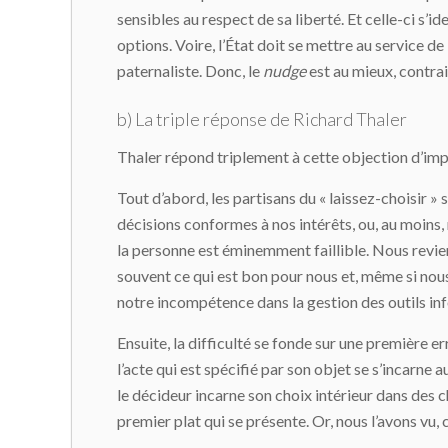
sensibles au respect de sa liberté. Et celle-ci s’i
options. Voire, l’État doit se mettre au service de
paternaliste. Donc, le
nudge
est au mieux, contrair
b) La triple réponse de Richard Thaler
Thaler répond triplement à cette objection d’im
Tout d’abord, les partisans du « laissez-choisir »
décisions conformes à nos intérêts, ou, au moins,
la personne est éminemment faillible. Nous revie
souvent ce qui est bon pour nous et, même si nous
notre incompétence dans la gestion des outils in
Ensuite, la difficulté se fonde sur une première er
l’acte qui est spécifié par son objet se s’incarne
le décideur incarne son choix intérieur dans des 
premier plat qui se présente. Or, nous l’avons vu, 