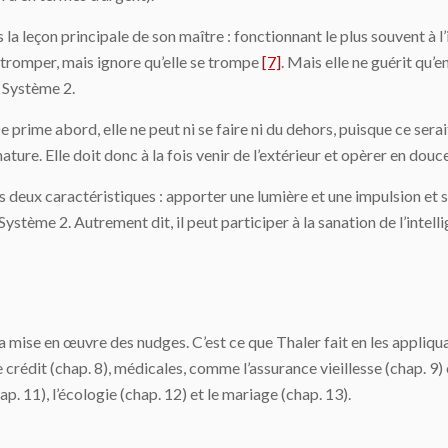
 la leçon principale de son maître : fonctionnant le plus souvent à l
e tromper, mais ignore qu’elle se trompe
[7]
. Mais elle ne guérit qu’
u Système 2.
 prime abord, elle ne peut ni se faire ni du dehors, puisque ce serai
ture. Elle doit donc à la fois venir de l’extérieur et opèrer en douc
deux caractéristiques : apporter une lumière et une impulsion et s’i
stème 2. Autrement dit, il peut participer à la sanation de l’intelli
e la mise en œuvre des nudges. C’est ce que Thaler fait en les appliq
le crédit (chap. 8), médicales, comme l’assurance vieillesse (chap. 9
. 11), l’écologie (chap. 12) et le mariage (chap. 13).