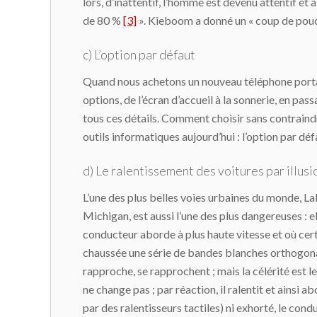
lors, d’inattentif, l’homme est devenu attentif et 
de 80 %
[3]
». Kieboom a donné un « coup de pouc
c) L’option par défaut
Quand nous achetons un nouveau téléphone portabl
options, de l’écran d’accueil à la sonnerie, en pass
tous ces détails. Comment choisir sans contraind
outils informatiques aujourd’hui : l’option par déf
d) Le ralentissement des voitures par illusi
L’une des plus belles voies urbaines du monde, Lak
Michigan, est aussi l’une des plus dangereuses : el
conducteur aborde à plus haute vitesse et où certa
chaussée une série de bandes blanches orthogonale
rapproche, se rapprochent ; mais la célérité est l
ne change pas ; par réaction, il ralentit et ainsi
par des ralentisseurs tactiles) ni exhorté, le con