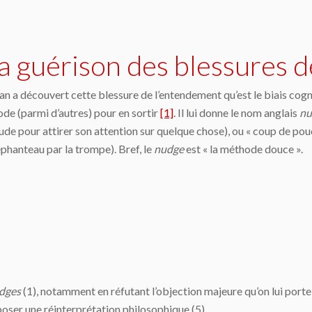
a guérison des blessures de
 a découvert cette blessure de l’entendement qu’est le biais cogni
de (parmi d’autres) pour en sortir
[1]
. Il lui donne le nom anglais
nu
ude pour attirer son attention sur quelque chose), ou « coup de p
hanteau par la trompe). Bref, le
nudge
est « la méthode douce ».
dges
(1), notamment en réfutant l’objection majeure qu’on lui porte, 
oposer une réinterprétation philosophique (5).