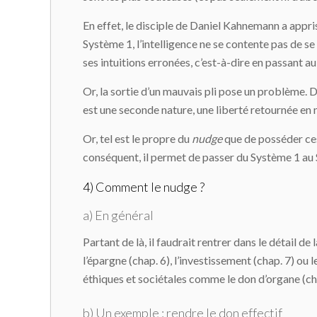
En effet, le disciple de Daniel Kahnemann a appris
Système 1, l’intelligence ne se contente pas de s
ses intuitions erronées, c’est-à-dire en passant a
Or, la sortie d’un mauvais pli pose un problème. De
est une seconde nature, une liberté retournée en na
Or, tel est le propre du
nudge
que de posséder ces 
conséquent, il permet de passer du Système 1 au Sy
4) Comment le nudge ?
a) En général
Partant de là, il faudrait rentrer dans le détail d
l’épargne (chap. 6), l’investissement (chap. 7) ou 
éthiques et sociétales comme le don d’organe (chap
b) Un exemple : rendre le don effectif