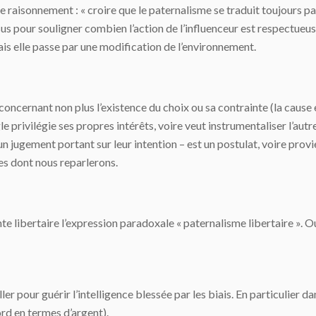
de raisonnement : « croire que le paternalisme se traduit toujours p
s pour souligner combien l’action de l’influenceur est respectueuse 
is elle passe par une modification de l’environnement.
ncernant non plus l’existence du choix ou sa contrainte (la cause eff
le privilégie ses propres intérêts, voire veut instrumentaliser l’autr
un jugement portant sur leur intention – est un postulat, voire provi
s dont nous reparlerons.
te libertaire l’expression paradoxale « paternalisme libertaire ». Ou
r pour guérir l’intelligence blessée par les biais. En particulier d
ord en termes d’argent).