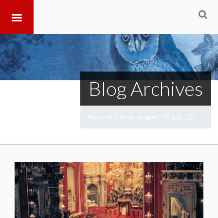
Blog Archives
(Page 12)
Home
Archive by category ""
>