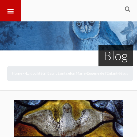
Blog
Home
La docilité à l’Esprit Saint selon Marie-Eugène de l’Enfant-Jésus
>
>