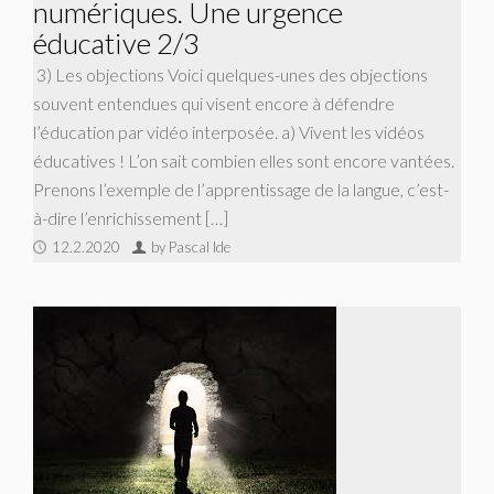
numériques. Une urgence
éducative 2/3
3) Les objections Voici quelques-unes des objections
souvent entendues qui visent encore à défendre
l’éducation par vidéo interposée. a) Vivent les vidéos
éducatives ! L’on sait combien elles sont encore vantées.
Prenons l’exemple de l’apprentissage de la langue, c’est-
à-dire l’enrichissement […]
12.2.2020
by Pascal Ide