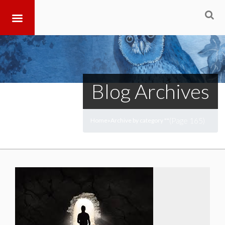
Blog Archives
(Page 165)
Home
Archive by category ""
>