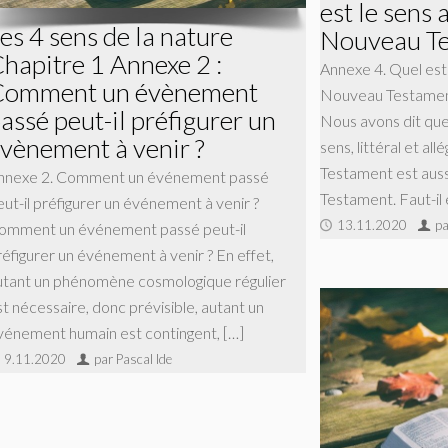
est le sens 
es 4 sens de la nature
Nouveau Te
hapitre 1 Annexe 2 :
Annexe 4. Quel est 
Comment un évènement
Nouveau Testament 
assé peut-il préfigurer un
Nous avons dit que
vènement à venir ?
sens, littéral et al
Testament est aus
nnexe 2. Comment un événement passé
Testament. Faut-il 
eut-il préfigurer un événement à venir ?
13.11.2020
pa
omment un événement passé peut-il
réfigurer un événement à venir ? En effet,
utant un phénomène cosmologique régulier
st nécessaire, donc prévisible, autant un
vénement humain est contingent, […]
9.11.2020
par Pascal Ide