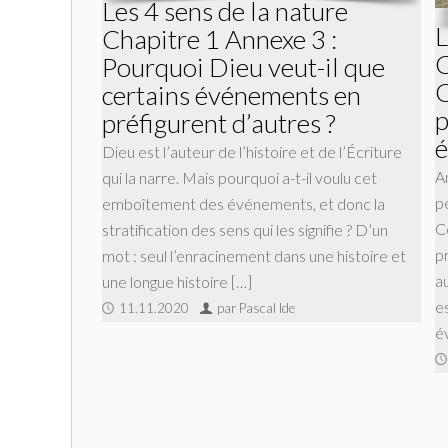
Les 4 sens de la nature
L
Chapitre 1 Annexe 3 :
C
Pourquoi Dieu veut-il que
certains événements en
p
préfigurent d’autres ?
é
Dieu est l’auteur de l’histoire et de l’Écriture
A
qui la narre. Mais pourquoi a-t-il voulu cet
p
emboîtement des événements, et donc la
C
stratification des sens qui les signifie ? D’un
p
mot : seul l’enracinement dans une histoire et
a
une longue histoire […]
e
11.11.2020
par Pascal Ide
é