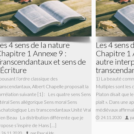
es 4 sens de la nature
Les 4 sens 
hapitre 1 Annexe 9 :
Chapitre 1 
ranscendantaux et sens de
autre inter
’Écriture
transcenda
pousant l’ordre classique des
1) La beauté comme
ranscendantaux, Albert Chapelle proposait la
Multiples sont les d
orrélation suivante [1] : Les quatre sens Sens
Platon disait que le
ittéral Sens allégorique Sens moral Sens
plaît ». Dans une a
schatologique Les transcendantaux Unité Vrai
médiévaux affirmai
ien Beau La distribution différente que je
24.11.2020
pa
ropose s’inspire de Hans […]
26.11.2020
par Pascal Ide