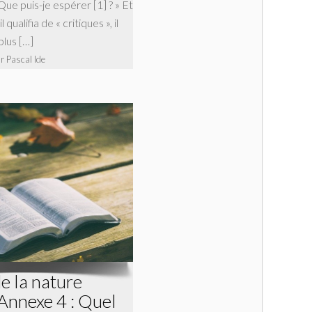
Que puis-je espérer [1] ? » Et
 qualifia de « critiques », il
plus […]
r Pascal Ide
de la nature
Annexe 4 : Quel