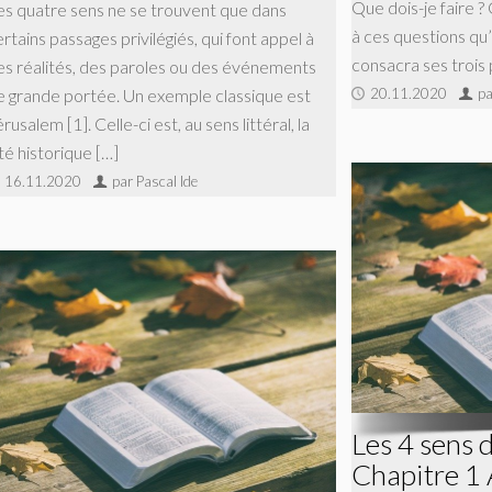
Que dois-je faire ? 
es quatre sens ne se trouvent que dans
à ces questions qu’il
rtains passages privilégiés, qui font appel à
consacra ses trois 
es réalités, des paroles ou des événements
e grande portée. Un exemple classique est
20.11.2020
pa
rusalem [1]. Celle-ci est, au sens littéral, la
té historique […]
16.11.2020
par Pascal Ide
Les 4 sens 
Chapitre 1 