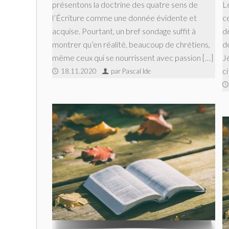
présentons la doctrine des quatre sens de
L
l’Écriture comme une donnée évidente et
ce
acquise. Pourtant, un bref sondage suffit à
d
montrer qu’en réalité, beaucoup de chrétiens,
d
même ceux qui se nourrissent avec passion […]
Jé
ci
18.11.2020
par Pascal Ide