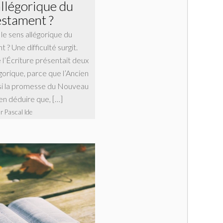
allégorique du
stament ?
le sens allégorique du
? Une difficulté surgit.
 l’Écriture présentait deux
légorique, parce que l’Ancien
si la promesse du Nouveau
en déduire que, […]
r Pascal Ide