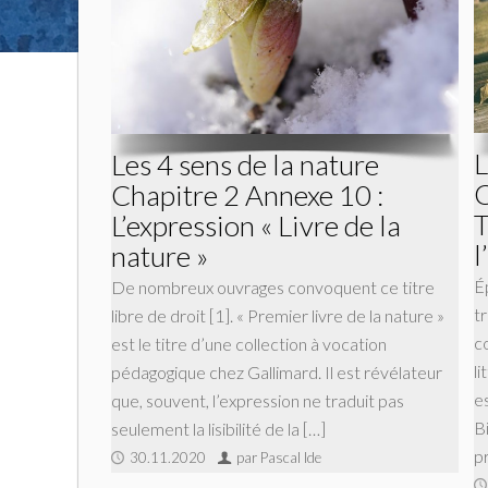
L
Les 4 sens de la nature
C
Chapitre 2 Annexe 10 :
T
L’expression « Livre de la
l
nature »
É
De nombreux ouvrages convoquent ce titre
t
libre de droit [1]. « Premier livre de la nature »
c
est le titre d’une collection à vocation
l
pédagogique chez Gallimard. Il est révélateur
e
que, souvent, l’expression ne traduit pas
B
seulement la lisibilité de la […]
p
30.11.2020
par Pascal Ide