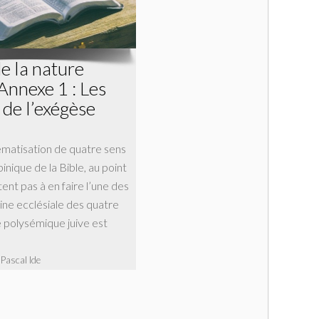
de la nature
Annexe 1 : Les
 de l’exégèse
ématisation de quatre sens
inique de la Bible, au point
tent pas à en faire l’une des
rine ecclésiale des quatre
e polysémique juive est
 Pascal Ide