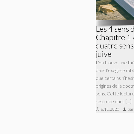
Les 4 sens 
Chapitre 1 
quatre sens
juive
L’on trouve une th
dans l’exégèse rabb
que certains n’hési
origines de la doct
sens. Cette lectur
résumée dans […]
6.11.2020
par