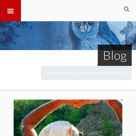
Blog
Home
Articles
« Tu as les rides dans le bon sens »
>
>