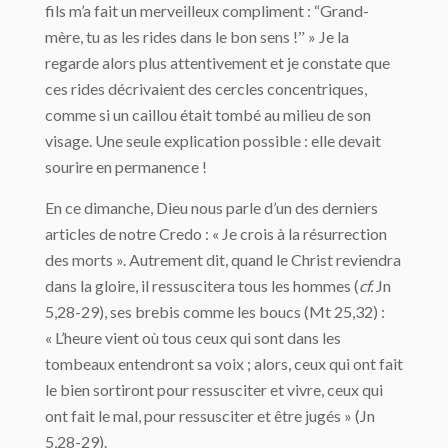
fils m’a fait un merveilleux compliment : “Grand-
mère, tu as les rides dans le bon sens !ˮ » Je la
regarde alors plus attentivement et je constate que
ces rides décrivaient des cercles concentriques,
comme si un caillou était tombé au milieu de son
visage. Une seule explication possible : elle devait
sourire en permanence !
En ce dimanche, Dieu nous parle d’un des derniers
articles de notre Credo : « Je crois à la résurrection
des morts ». Autrement dit, quand le Christ reviendra
dans la gloire, il ressuscitera tous les hommes (
cf.
Jn
5,28-29), ses brebis comme les boucs (Mt 25,32) :
« L’heure vient où tous ceux qui sont dans les
tombeaux entendront sa voix ; alors, ceux qui ont fait
le bien sortiront pour ressusciter et vivre, ceux qui
ont fait le mal, pour ressusciter et être jugés » (Jn
5,28-29).