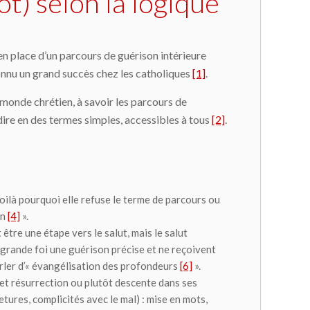
t) selon la logique
 en place d’un parcours de guérison intérieure
a connu un grand succès chez les catholiques
[1]
.
monde chrétien, à savoir les parcours de
e dire en des termes simples, accessibles à tous
[2]
.
Voilà pourquoi elle refuse le terme de parcours ou
an
[4]
».
t être une étape vers le salut, mais le salut
 grande foi une guérison précise et ne reçoivent
arler d’« évangélisation des profondeurs
[6]
».
t et résurrection ou plutôt descente dans ses
ures, complicités avec le mal) : mise en mots,