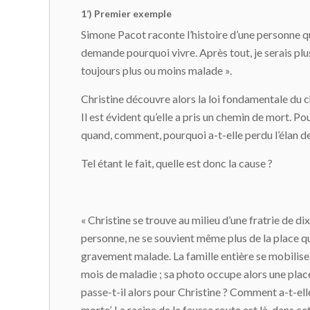
1’) Premier exemple
Simone Pacot raconte l’histoire d’une personne qui
demande pourquoi vivre. Après tout, je serais plus 
toujours plus ou moins malade ».
Christine découvre alors la loi fondamentale du c
Il est évident qu’elle a pris un chemin de mort. Po
quand, comment, pourquoi a-t-elle perdu l’élan de
Tel étant le fait, quelle est donc la cause ?
« Christine se trouve au milieu d’une fratrie de 
personne, ne se souvient même plus de la place qu’
gravement malade. La famille entière se mobilise,
mois de maladie ; sa photo occupe alors une plac
passe-t-il alors pour Christine ? Comment a-t-elle
morte’. La racine de la fausse route est là, dans 