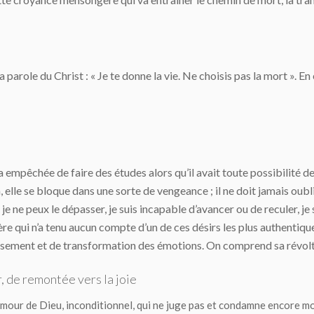
parole du Christ : « Je te donne la vie. Ne choisis pas la mort ». En e
a empêchée de faire des études alors qu’il avait toute possibilité de 
 elle se bloque dans une sorte de vengeance ; il ne doit jamais oublier 
je ne peux le dépasser, je suis incapable d’avancer ou de reculer, je
père qui n’a tenu aucun compte d’un de ces désirs les plus authentiqu
oisement et de transformation des émotions. On comprend sa révolte
, de remontée vers la joie
l’amour de Dieu, inconditionnel, qui ne juge pas et condamne encore mo