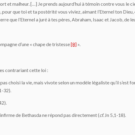
rt et malheur. […] Je prends aujourd’hui à témoin contre vous le ciel e
pour que toi et ta postérité vous viviez, aimant l’Eternel ton Dieu, éc
 terre que l’Eternel a juré à tes pères, Abraham, Isaac et Jacob, de l
accompagne d’une « chape de tristesse
[8]
».
 contrariant cette loi :
 pas choisi la vie, mais vivote selon un modèle légaliste qu’il s’est 
1-32).
42).
 l’infirme de Bethasda ne répond pas directement (
cf.
Jn 5,1-18).