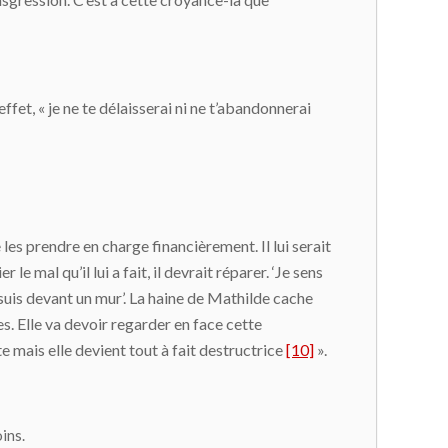
ffet, « je ne te délaisserai ni ne t’abandonnerai
les prendre en charge financièrement. Il lui serait
le mal qu’il lui a fait, il devrait réparer. ‘Je sens
 suis devant un mur’. La haine de Mathilde cache
es. Elle va devoir regarder en face cette
 mais elle devient tout à fait destructrice
[10]
».
ins.