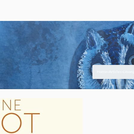
Home
Articles
L’évan
>
>