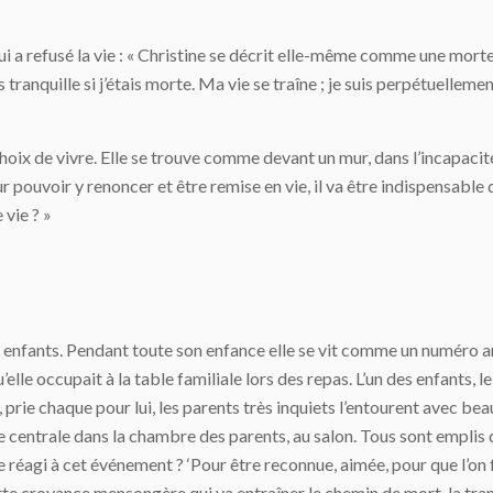
 a refusé la vie : « Christine se décrit elle-même comme une morte-vi
tranquille si j’étais morte. Ma vie se traîne ; je suis perpétuelleme
hoix de vivre. Elle se trouve comme devant un mur, dans l’incapacité
ur pouvoir y renoncer et être remise en vie, il va être indispensable 
 vie ? »
dix enfants. Pendant toute son enfance elle se vit comme un numéro
elle occupait à la table familiale lors des repas. L’un des enfants,
 prie chaque pour lui, les parents très inquiets l’entourent avec be
e centrale dans la chambre des parents, au salon. Tous sont emplis
 réagi à cet événement ? ‘Pour être reconnue, aimée, pour que l’on f
cette croyance mensongère qui va entraîner le chemin de mort, la tra