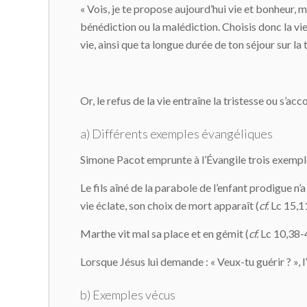
« Vois, je te propose aujourd’hui vie et bonheur, mo
bénédiction ou la malédiction. Choisis donc la vie, 
vie, ainsi que ta longue durée de ton séjour sur la
Or, le refus de la vie entraîne la tristesse ou s’
a) Différents exemples évangéliques
Simone Pacot emprunte à l’Évangile trois exemples
Le fils aîné de la parabole de l’enfant prodigue n’a
vie éclate, son choix de mort apparaît (
cf.
Lc 15,1
Marthe vit mal sa place et en gémit (
cf.
Lc 10,38-
Lorsque Jésus lui demande : « Veux-tu guérir ? »,
b) Exemples vécus