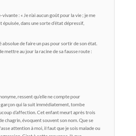
vante : « Je n’ai aucun goût pour la vie ; je me
nt épuisée, dans une sorte d’état dépressif,
 absolue de faire un pas pour sortir de son état.
de mettre au jour la racine de sa fausse route :
 anonyme, ressent qu’elle ne compte pour
 le garçon qui la suit immédiatement, tombe
aucoup d’affection. Cet enfant meurt après trois
 de chagrin, évoquent souvent son nom. Que se
asse attention à moi, il faut que je sois malade ou
nsgression. C’est à cette croyance-là que