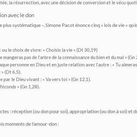
ée, la résurrection, avec une décision de conversion et le vécu quoti
tion avec le don
le plus systématique –, Simone Pacot énonce cinq « lois de vie » qu’
t ou
le choix de vivre
: « Choisis la vie » (Dt 30,19)
ne mangeras pas de l’arbre de la connaissance du bien et du mal » (Gn 
aque personne en Dieu et en juste relation avec l’autre : « Tu aimera
 » (Dt 6,5).
 par le Dieu vivant : « Va vers toi » (Gn 12,1).
 féconds » (Gn 1,28).
tes : réception (ou don pour soi), appropriation (ou don à soi) et d
ois moments de l’amour-don :