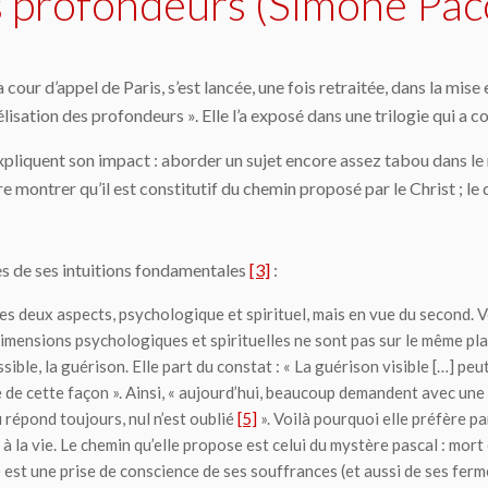
s profondeurs (Simone Paco
ur d’appel de Paris, s’est lancée, une fois retraitée, dans la mise
ngélisation des profondeurs ». Elle l’a exposé dans une trilogie qui 
pliquent son impact : aborder un sujet encore assez tabou dans le 
oire montrer qu’il est constitutif du chemin proposé par le Christ ; l
es de ses intuitions fondamentales
[3]
:
les deux aspects, psychologique et spirituel
, mais en vue du second. 
imensions psychologiques et spirituelles ne sont pas sur le même pl
ssible, la
guérison
. Elle part du constat : « La guérison visible […] peu
 de cette façon ». Ainsi, « aujourd’hui, beaucoup demandent avec une
u répond toujours, nul n’est oublié
[5]
». Voilà pourquoi elle préfère p
à la vie
. Le chemin qu’elle propose est celui du mystère pascal : mor
st une prise de conscience de ses souffrances (et aussi de ses fermet