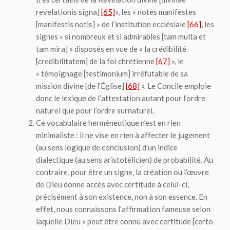
revelationis signa
]
[65]
», les « notes manifestes
[
manifestis notis
] » de l’institution ecclésiale
[66]
, les
signes « si nombreux et si admirables [
tam multa et
tam mira
] » disposés en vue de « la crédibilité
[
credibilitatem
] de la foi chrétienne
[67]
», le
« témoignage [
testimonium
] irréfutable de sa
mission divine [de l’Église]
[68]
». Le Concile emploie
donc le lexique de l’attestation autant pour l’ordre
naturel que pour l’ordre surnaturel.
Ce vocabulaire herméneutique n’est en rien
minimaliste : il ne vise en rien à affecter le jugement
(au sens logique de conclusion) d’un indice
dialectique (au sens aristotélicien) de probabilité. Au
contraire, pour être un signe, la création ou l’œuvre
de Dieu
donne accès avec certitude
à celui-ci,
précisément à son existence, non à son essence. En
effet, nous connaissons l’affirmation fameuse selon
laquelle Dieu « peut être connu avec certitude [
certo