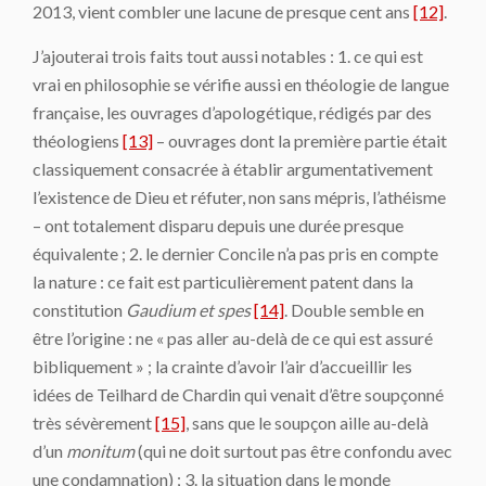
2013, vient combler une lacune de presque cent ans
[12]
.
J’ajouterai trois faits tout aussi notables : 1. ce qui est
vrai en philosophie se vérifie aussi en théologie de langue
française, les ouvrages d’apologétique, rédigés par des
théologiens
[13]
– ouvrages dont la première partie était
classiquement consacrée à établir argumentativement
l’existence de Dieu et réfuter, non sans mépris, l’athéisme
– ont totalement disparu depuis une durée presque
équivalente ; 2. le dernier Concile n’a pas pris en compte
la nature : ce fait est particulièrement patent dans la
constitution
Gaudium et spes
[14]
. Double semble en
être l’origine : ne « pas aller au-delà de ce qui est assuré
bibliquement » ; la crainte d’avoir l’air d’accueillir les
idées de Teilhard de Chardin qui venait d’être soupçonné
très sévèrement
[15]
, sans que le soupçon aille au-delà
d’un
monitum
(qui ne doit surtout pas être confondu avec
une condamnation) ; 3. la situation dans le monde