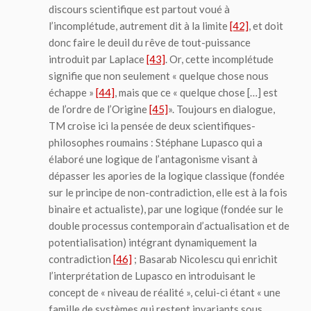
discours scientifique est partout voué à
l’incomplétude, autrement dit à la limite
[42]
, et doit
donc faire le deuil du rêve de tout-puissance
introduit par Laplace
[43]
. Or, cette incomplétude
signifie que non seulement « quelque chose nous
échappe »
[44]
, mais que ce « quelque chose […] est
de l’ordre de l’Origine
[45]
». Toujours en dialogue,
TM croise ici la pensée de deux scientifiques-
philosophes roumains : Stéphane Lupasco qui a
élaboré une logique de l’antagonisme visant à
dépasser les apories de la logique classique (fondée
sur le principe de non-contradiction, elle est à la fois
binaire et actualiste), par une logique (fondée sur le
double processus contemporain d’actualisation et de
potentialisation) intégrant dynamiquement la
contradiction
[46]
; Basarab Nicolescu qui enrichit
l’interprétation de Lupasco en introduisant le
concept de « niveau de réalité », celui-ci étant « une
famille de systèmes qui restent invariants sous