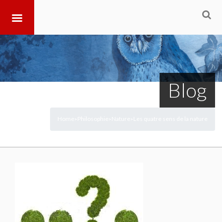
Blog
Home
Philosophie
Nature
Les quatre sens de la nature
>
>
>