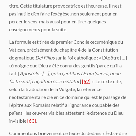
titre. Cette titulature provocatrice est heureuse. Il n’est
pas inutile d’en faire l’exégèse, non seulement pour en
percer le sens, mais aussi pour en tirer quelques
enseignements pour la suite.
La formule est tirée du premier Concile œcuménique du
Vatican, précisément du chapitre 4 de la Constitution
dogmatique
Dei Filius
sur la foi catholique : « L’Apôtre […]
témoigne que Dieu a été connu des gentils ‘parce qu’il a
fait’ [
Apostolus […], qui a gentibus Deum ‘per ea, quae
facta sunt’, cognitum esse testatur
]
[62]
». Le texte cite,
selon la traduction de la Vulgate, la référence
néotestamentaire clé en ce domaine qui est le passage de
l’épître aux Romains relatif à l’ignorance coupable des
païens : les œuvres visibles attestent l’existence du Dieu
invisible
[63]
.
Commentons brièvement ce texte du dedans, c’est-à-dire