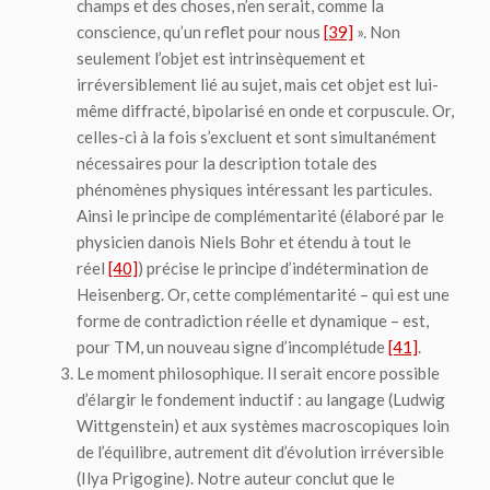
champs et des choses, n’en serait, comme la
conscience, qu’un reflet pour nous
[39]
». Non
seulement l’objet est intrinsèquement et
irréversiblement lié au sujet, mais cet objet est lui-
même diffracté, bipolarisé en onde et corpuscule. Or,
celles-ci à la fois s’excluent et sont simultanément
nécessaires pour la description totale des
phénomènes physiques intéressant les particules.
Ainsi le principe de complémentarité (élaboré par le
physicien danois Niels Bohr et étendu à tout le
réel
[40]
) précise le principe d’indétermination de
Heisenberg. Or, cette complémentarité – qui est une
forme de contradiction réelle et dynamique – est,
pour TM, un nouveau signe d’incomplétude
[41]
.
Le moment
philosophique
. Il serait encore possible
d’élargir le fondement inductif : au langage (Ludwig
Wittgenstein) et aux systèmes macroscopiques loin
de l’équilibre, autrement dit d’évolution irréversible
(Ilya Prigogine). Notre auteur conclut que le