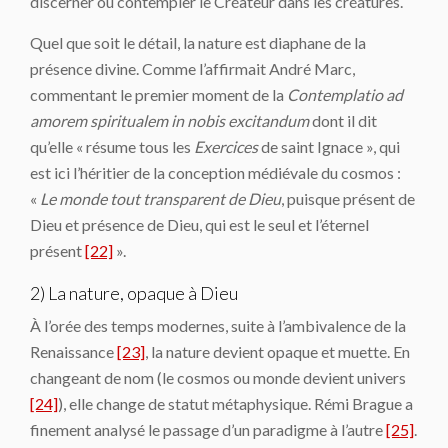
discerner ou contempler le Créateur dans les créatures.
Quel que soit le détail, la nature est diaphane de la
présence divine. Comme l’affirmait André Marc,
commentant le premier moment de la
Contemplatio ad
amorem spiritualem in nobis excitandum
dont il dit
qu’elle « résume tous les
Exercices
de saint Ignace », qui
est ici l’héritier de la conception médiévale du cosmos :
«
Le monde tout transparent de Dieu
, puisque présent de
Dieu et présence de Dieu, qui est le seul et l’éternel
présent
[22]
».
2) La nature, opaque à Dieu
À l’orée des temps modernes, suite à l’ambivalence de la
Renaissance
[23]
, la nature devient opaque et muette. En
changeant de nom (le cosmos ou monde devient univers
[24]
), elle change de statut métaphysique. Rémi Brague a
finement analysé le passage d’un paradigme à l’autre
[25]
.