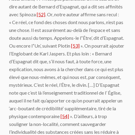
dire autant de Bernard d’Espagnat, qui a dit ses affinités
avec Spinoza
[52]
. Or, notre auteur affirme sans recul :
« Ce réel, ce fond des choses dont nous parlons, n’est pas
une chose. Il est assurément au-delà de l’espace et sans
doute aussi du temps. Appelons-le l’‘Être’, dit d’Espagnat.
Ou encore l’‘Un’, suivant Plotin
[53]
». On pourrait ajouter
l’Englobant de Karl Jaspers. Et plus loin : « Bernard
d’Espagnat dit que, s’il nous faut, à toute force, une
explication, nous avons à la chercher dans ce qui est plus
élevé que nous-mêmes, et qui nous est, par conséquent,
mystérieux. C’est le réel, l’Être, le divin. […] D’Espagnat
note que c’est là l’enseignement traditionnel de l’ Église,
auquel il ne fait qu’apporter ce qu’on pourrait appeler un
‘arc-boutant de crédibilité’ supplémentaire, tiré de la
physique contemporaine
[54]
». D’ailleurs, à trop
souligner la non-localité, comment sauvegarder
l’individualité des substances créées sans les réduire à