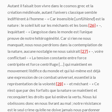
Autant il faisait bon vivre dans le cosmos grec et la
création médiévale, autant l’univers classique semble
indifférent à l’homme – « Car insensible [
unfühlend
] est la
nature : le soleil luit sur les méchants et les bons
[26]
» –,
inquiétant – « L’angoisse dans le monde est l’unique
preuve de notre hétérogénéité. Car si rien ne nous
manquait, nous nous perdrions dans la contemplation de
la nature, aucune nostal­gie ne nous saisirait
[27]
» –, voire
conflictuel – « La tension constante entre force
centripète et force centrifuge […] qui maintient en
mouvement l’édifice du monde et qui lui-même est déjà
une expression de ce combat universel, essentiel à la
représentation de la volonté
[28]
» – et méchant – « Ce
n’est que par des forfaits que la nature se maintient et
reconquiert les droits que lui enlève la vertu. Nous lui
obéissons donc en nous livrant au mal ; notre ré­sistance
est le seul crime qu’elle ne doive jamais nous pardonner