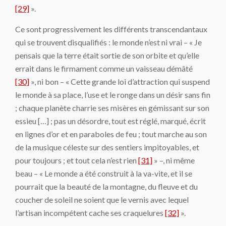
[29]
».
Ce sont progressivement les différents transcendantaux
qui se trouvent disqualifiés : le monde n’est ni vrai – « Je
pensais que la terre était sortie de son orbite et qu’elle
errait dans le firmament comme un vaisseau démâté
[30]
», ni bon – « Cette grande loi d’attraction qui suspend
le monde à sa place, l’use et le ronge dans un désir sans fin
; chaque planète charrie ses misères en gémissant sur son
essieu […] ; pas un désordre, tout est réglé, marqué, écrit
en lignes d’or et en paraboles de feu ; tout marche au son
de la musique céleste sur des sentiers impitoyables, et
pour toujours ; et tout cela n’est rien
[31]
» –, ni même
beau – « Le monde a été construit à la va-vite, et il se
pourrait que la beauté de la montagne, du fleuve et du
coucher de soleil ne soient que le vernis avec lequel
l’artisan incompétent cache ses craquelures
[32]
».