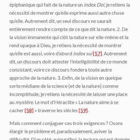
épiphanique qui fait de la nature un
index Dei
, je retiens la
nécessité de montrer qu’elle exprime aussi autre chose
qu’elle. Autrement dit, un seul discours ne saurait
entièrement rendre compte de ce que dit la nature. 2. De
la vision immanente qui clôt la nature sur elle-même et la
rend opaque à Dieu, je retiens la nécessité de montrer
qu’elle est aussi, voire d’abord
index sui
[57]
. Autrement
dit, un discours doit attester l’intelligibilité de ce monde
consistant, voire ce discours fondera toute autre
approche de la nature. 3. Enfin, de la vision en quelque
sorte médiane de la science (et de la nature) comme
incomplétude, je retiens la nécessité de laisser une place
au
mystère
. Le mot d’Héraclite « La nature aime à se
cacher
[58]
» traverse les siècles
[59]
.
Mais comment conjuguer ces trois exigences ? Osons
élargir le problème et, paradoxalement, aviver la
difficulté. D’un côté, aujourd’hui, la lecture qui est donnée