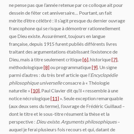
ne pense pas que l’année retenue par ce colloque ait pour
dessein de fêter cet anniversaire… Pourtant, un fait
mérite d’être célébré : il s’agit presque du dernier ouvrage
francophone qui se risque à démontrer rationnellement
que Dieu existe. Assurément, toujours en langue
française, depuis 1915 furent publiés différents livres
traitant des argumentations établissant l’existence de
Dieu, mais à titre seulement critique
[6]
, historique
[7]
,
méthodologique
[8]
ou programmatique
[9]
. Un signe
parmi d’autres : du très bref article que l’
Encyclopédie
philosophique universelle
consacre à « Théologie
naturelle »
[10]
, Paul Clavier dit qu’il « ressemble à une
notice nécrologique
[11]
». Seule exception remarquable
(aux deux sens du terme), l’ouvrage de Frédéric Guillaud –
dont le titre et le sous-titre résument la thèse et la
perspective :
Dieu existe
.
Arguments philosophiques
–
auquel je ferai plusieurs fois recours et qui, datant de