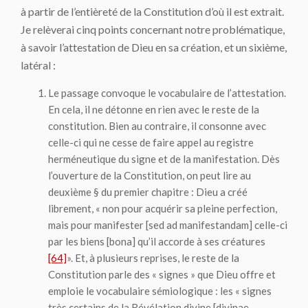
à partir de l’entièreté de la Constitution d’où il est extrait.
Je relèverai cinq points concernant notre problématique,
à savoir l’attestation de Dieu en sa création, et un sixième,
latéral :
Le passage convoque
le vocabulaire de l’attestation
.
En cela, il ne détonne en rien avec le reste de la
constitution. Bien au contraire, il consonne avec
celle-ci qui ne cesse de faire appel au registre
herméneutique du signe et de la manifestation. Dès
l’ouverture de la Constitution, on peut lire au
deuxième § du premier chapitre : Dieu a créé
librement, « non pour acquérir sa pleine perfection,
mais pour
manifester
[
sed ad manifestandam
] celle-ci
par les biens [
bona
] qu’il accorde à ses créatures
[64]
». Et, à plusieurs reprises, le reste de la
Constitution parle des « signes » que Dieu offre et
emploie le vocabulaire sémiologique : les « signes
très certains de la Révélation divine [
divinae