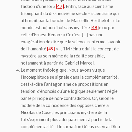
l’action d’une loi »
[47]
. Enfin, face au scientisme
triomphant du dix-neuvième siècle – scientisme qui
affirmait par la bouche de Marcellin Berthelot : « Le
monde est aujourd’hui sans mystère
[48]
», ou par
celle d’Ernest Renan : « Ce n’est […] pas une
exagération de dire que la science renferme l’avenir
de l’humanité
[49]
» –, TM réintroduit le concept de
mystère au sein même de la réalité sensible,
notamment à partir de Gabriel Marcel.
Le moment
théologique
. Nous avons vu que
l’incomplétude se signale dans la complémentarité,
c’est-à-dire l’antagonisme de propositions en
tension, d’énoncés qu’une logique seulement régie
par le principe de non-contradiction. Or, selon le
modèle de la coïncidence des opposés chère à
Nicolas de Cuse, les principaux mystère de la
foi s’expriment plus adéquatement à partir de la
complémentarité : l’Incarnation (Jésus est vrai Dieu