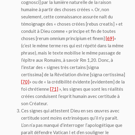
cognosci
] par la lumière naturelle de la raison
humaine à partir des choses créées ». Or, non
seulement, cette connaissance assurée naît du
témoignage des « choses créées [
rebus creatis
] » et
conduit à Dieu comme « principe et fin de toutes
choses [
rerum omnium principium et finem
]
[69]
»
(c’est le même terme
res
qui est répété dans la même
phrase), mais le texte mobilise le même passage de
l’épître aux Romains, à savoir Rm 1,20. Donc, à
l’instar des « signes très certains [
signa
certissima
] de la Révélation divine [
signa certissima
]
[70]
» ou de « la crédibilité évidente [
evidentem
] de la
foi chrétienne
[71]
», les signes que sont les réalités
créées conduisent l’esprit humain avec certitude à
son Créateur.
Ces signes qui attestent Dieu en ses œuvres avec
certitude sont
moins extrinsèques qu’il n’y paraît
.
L’on n’a pas manqué d’interroger l’apologétique que
paraît défendre Vatican I et d’en souligner le