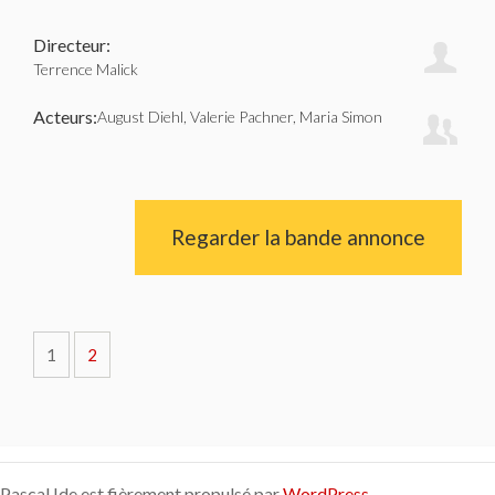
Directeur:
Terrence Malick
Acteurs:
August Diehl, Valerie Pachner, Maria Simon
Regarder la bande annonce
1
2
Pascal Ide est fièrement propulsé par
WordPress