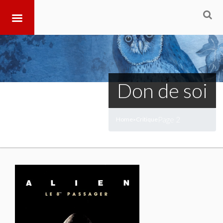
Don de soi
Page 2
Home
Critique
>