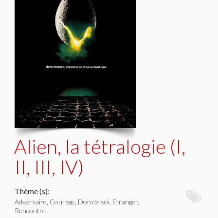
Alien, la tétralogie (I,
II, III, IV)
Thème (s):
Adversaire, Courage, Don de soi, Etranger,
Rencontre