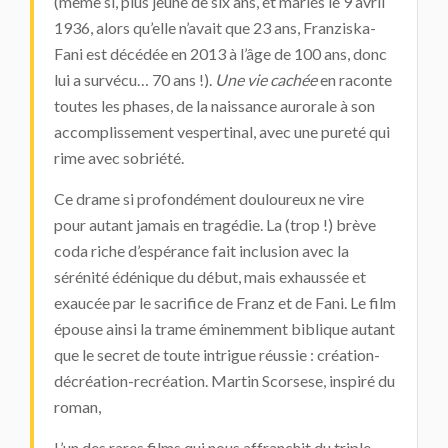
(même si, plus jeune de six ans, et mariés le 9 avril
1936, alors qu’elle n’avait que 23 ans, Franziska-
Fani est décédée en 2013 à l’âge de 100 ans, donc
lui a survécu… 70 ans !).
Une vie cachée
en raconte
toutes les phases, de la naissance aurorale à son
accomplissement vespertinal, avec une pureté qui
rime avec sobriété.
Ce drame si profondément douloureux ne vire
pour autant jamais en tragédie. La (trop !) brève
coda riche d’espérance fait inclusion avec la
sérénité édénique du début, mais exhaussée et
exaucée par le sacrifice de Franz et de Fani. Le film
épouse ainsi la trame éminemment biblique autant
que le secret de toute intrigue réussie : création-
décréation-recréation. Martin Scorsese, inspiré du
roman,
L’un des rares films qui nous affranchit du triple